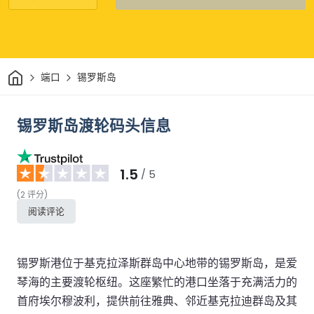
家
端口
锡罗斯岛
锡罗斯岛渡轮码头信息
1.5
/ 5
(
2
评分
)
阅读评论
锡罗斯港位于基克拉泽斯群岛中心地带的锡罗斯岛，是爱
琴海的主要渡轮枢纽。这座繁忙的港口坐落于充满活力的
首府埃尔穆波利，提供前往雅典、邻近基克拉迪群岛及其