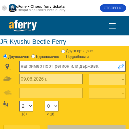
aFerry - Cheap ferry tickets
ОТВОРЕНО
Отвори в приложението aFerry
JR Kyushu Beetle Ferry
Друго връщане
Двупосочен
Еднопосочно
Подробности
18+
< 18