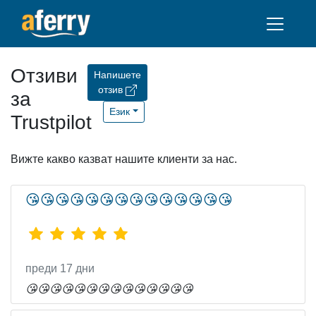
Отзиви
Напишете
отзив
за
Език
Trustpilot
Вижте какво казват нашите клиенти за нас.
😘😘😘😘😘😘😘😘😘😘😘😘😘😘
преди 17 дни
😘😘😘😘😘😘😘😘😘😘😘😘😘😘