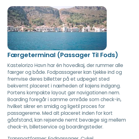
Færgeterminal (Passager Til Fods)
Kastelorizo Havn har én hovedkaj, der rummer alle
færger og både. Fodpassagerer kan tjekke ind og
fremvise deres billetter på et udpeget sted
bekvemt placeret i nærheden af kajens indgang.
Portens kompakte layout gør navigationen nem.
Boarding foregår i samme område som check-in,
hvilket sikrer en smidig og ligetil proces for
passagererne. Med alt placeret inden for kort
gåafstand, kan rejsende nemt bevæge sig mellem
check-in, billetservice og boardingsteder.
Transportformer:
Fodpassager, Cykel