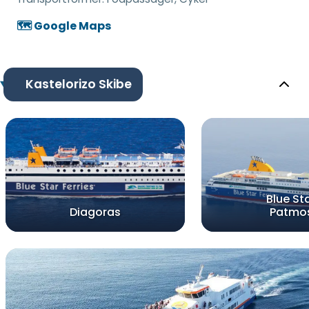
🗺️ Google Maps
Kastelorizo Skibe
Blue St
Diagoras
Patmo