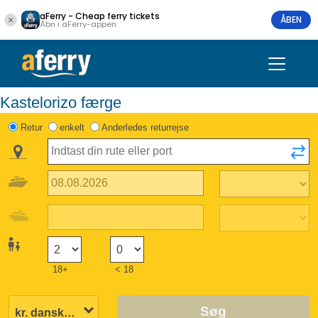
aFerry - Cheap ferry tickets
ÅBEN
Åbn i aFerry-appen
Kastelorizo færge
Retur
enkelt
Anderledes returrejse
18+
< 18
Søg