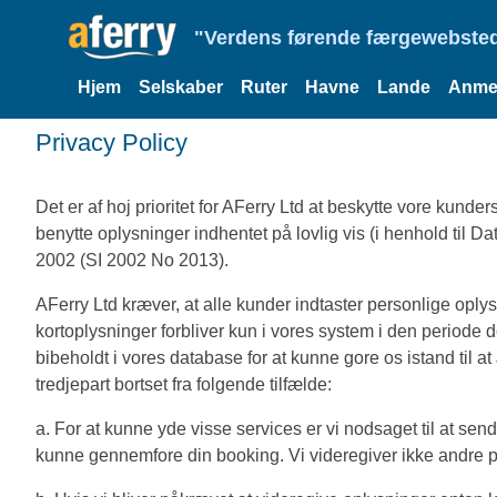
"Verdens førende færgewebsted
Hjem
Selskaber
Ruter
Havne
Lande
Anmel
Privacy Policy
Det er af hoj prioritet for AFerry Ltd at beskytte vore kund
benytte oplysninger indhentet på lovlig vis (i henhold til
2002 (SI 2002 No 2013).
AFerry Ltd kræver, at alle kunder indtaster personlige op
kortoplysninger forbliver kun i vores system i den periode
bibeholdt i vores database for at kunne gore os istand til a
tredjepart bortset fra folgende tilfælde:
a. For at kunne yde visse services er vi nodsaget til at se
kunne gennemfore din booking. Vi videregiver ikke andre p