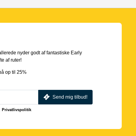
 allerede nyder godt af fantastiske Early
e af ruter!
å op til 25%
Send mig tilbud!
.
Privatlivspolitik