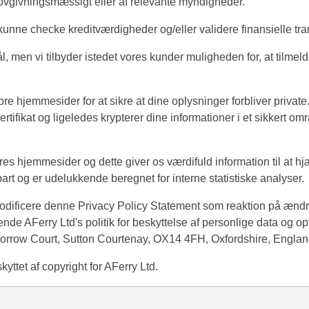
 lovgivningsmæssigt eller af relevante myndigheder.
t kunne checke kreditværdigheder og/eller validere finansielle tra
ål, men vi tilbyder istedet vores kunder muligheden for, at tilm
 hjemmesider for at sikre at dine oplysninger forbliver private. 
 certifikat og ligeledes krypterer dine informationer i et sikkert
ores hjemmesider og dette giver os værdifuld information til at 
part og er udelukkende beregnet for interne statistiske analyser.
r modificere denne Privacy Policy Statement som reaktion på ændr
de AFerry Ltd's politik for beskyttelse af personlige data og op
l 2Morrow Court, Sutton Courtenay, OX14 4FH, Oxfordshire, Englan
yttet af copyright for AFerry Ltd.