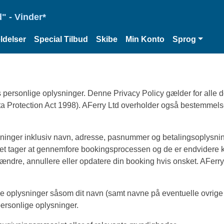
" - Vinder*
delser
Special Tilbud
Skibe
Min Konto
Sprog
ers personlige oplysninger. Denne Privacy Policy gælder for alle
 Data Protection Act 1998). AFerry Ltd overholder også bestemme
lysninger inklusiv navn, adresse, pasnummer og betalingsoplysn
 det tager at gennemfore bookingsprocessen og de er endvidere k
t ændre, annullere eller opdatere din booking hvis onsket. AFerr
nde oplysninger såsom dit navn (samt navne på eventuelle ovrige p
ersonlige oplysninger.