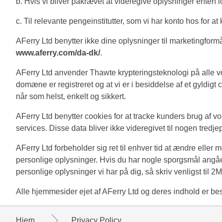
b. Hvis vi bliver påkrævet at videregive oplysninger enten
c. Til relevante pengeinstitutter, som vi har konto hos for a
AFerry Ltd benytter ikke dine oplysninger til marketingform
www.aferry.com/da-dk/
.
AFerry Ltd anvender Thawte krypteringsteknologi på alle vore
domæne er registreret og at vi er i besiddelse af et gyldigt
når som helst, enkelt og sikkert.
AFerry Ltd benytter cookies for at tracke kunders brug af v
services. Disse data bliver ikke videregivet til nogen tredje
AFerry Ltd forbeholder sig ret til enhver tid at ændre elle
personlige oplysninger. Hvis du har nogle sporgsmål angåen
personlige oplysninger vi har på dig, så skriv venligst ti
Alle hjemmesider ejet af AFerry Ltd og deres indhold er besk
Hjem
Privacy Policy