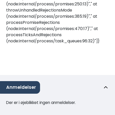
(node:internal/process/promises:250:13)"," at
throwUnhandledRejectionsMode
(node:internal/process/promises:385:19)"," at
processPromiseRejections
(node:internal/process/promises:470:17)"," at
processTicksAndRejections
(node:internal/process/task_queues:96:32)"]}
Anmeldelser
Der er i øjeblikket ingen anmeldelser.