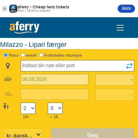
aFerry - Cheap ferry tickets
ÅBEN
Åbn i aFerry-appen
Milazzo - Lipari færger
Retur
enkelt
Anderledes returrejse
18+
< 18
Søg