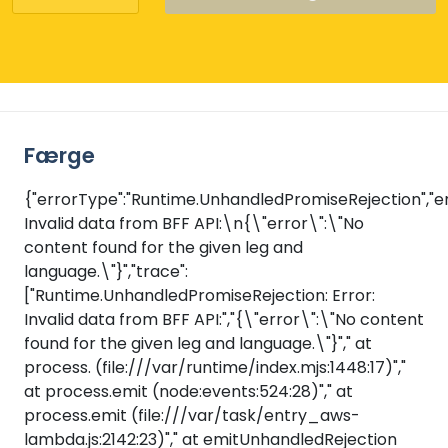
Færge
{"errorType":"Runtime.UnhandledPromiseRejection","er
Invalid data from BFF API:\n{\"error\":\"No
content found for the given leg and
language.\"}","trace":
["Runtime.UnhandledPromiseRejection: Error:
Invalid data from BFF API:","{\"error\":\"No content
found for the given leg and language.\"}"," at
process.
(file:///var/runtime/index.mjs:1448:17)","
at process.emit (node:events:524:28)"," at
process.emit (file:///var/task/entry_aws-
lambda.js:2142:23)"," at emitUnhandledRejection