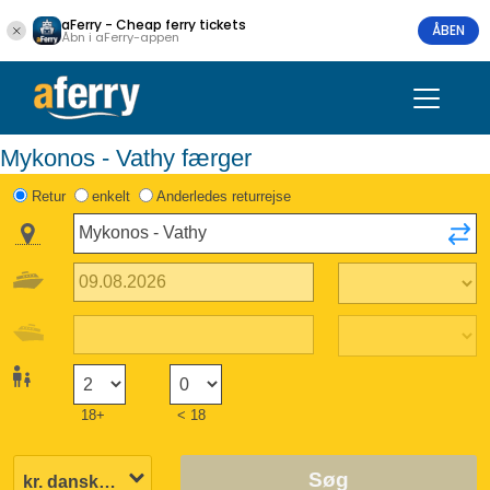
aFerry - Cheap ferry tickets
ÅBEN
Åbn i aFerry-appen
Mykonos - Vathy færger
Retur
enkelt
Anderledes returrejse
18+
< 18
Søg