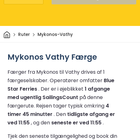
Hjem
Ruter
Mykonos-Vathy
Mykonos Vathy Færge
Færger fra Mykonos til Vathy drives af 1
færgeselskaber.
Operatører omfatter
Blue
Star Ferries
.
Der er i øjeblikket
1 afgange
med ugentlig SailingsCount
på denne
færgerute.
Rejsen tager typisk omkring
4
timer 45 minutter
.
Den
tidligste afgang er
ved 11:55
, og den
seneste er ved 11:55
.
Tjek den seneste tilgængelighed og book din