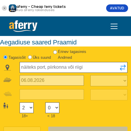
aFerry - Cheap ferry tickets
AVATUD
Ava aFerry rakenduses
Aegadiuse saared Praamid
Erinev tagasireis
Tagasisõit
Üks suund
Andmed
18+
< 18