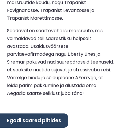
marsruutide kaudu, nagu Trapanist
Favignanasse, Trapanist Levanzosse ja
Trapanist Marettimosse.
Saadaval on saartevahelisi marsruute, mis
võimaldavad teil saarestikku hõlpsalt
avastada. Usaldusväärsete
parvlaevafirmadega nagu Liberty Lines ja
Siremar pakuvad nad suurepäraseid teenuseid,
et saaksite nautida sujuvat ja stressivaba reisi.
Võrrelge hindu ja sõiduplaane AFerryga, et
leida parim pakkumine ja alustada oma
Aegadia saarte seiklust juba täna!
Egadi saared piltides