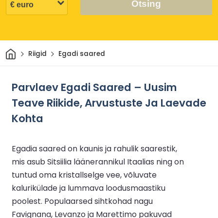
Otsing
Avaleht
Riigid
Egadi saared
Parvlaev Egadi Saared – Uusim
Teave Riikide, Arvustuste Ja Laevade
Kohta
Egadia saared on kaunis ja rahulik saarestik,
mis asub Sitsiilia läänerannikul Itaalias ning on
tuntud oma kristallselge vee, võluvate
kalurikülade ja lummava loodusmaastiku
poolest. Populaarsed sihtkohad nagu
Favignana, Levanzo ja Marettimo pakuvad