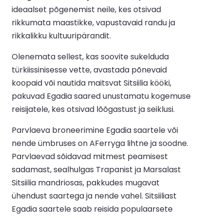
ideaalset põgenemist neile, kes otsivad
rikkumata maastikke, vapustavaid randu ja
rikkalikku kultuuripärandit.
Olenemata sellest, kas soovite sukelduda
türkiissinisesse vette, avastada põnevaid
koopaid või nautida maitsvat Sitsiilia kööki,
pakuvad Egadia saared unustamatu kogemuse
reisijatele, kes otsivad lõõgastust ja seiklusi.
Parvlaeva broneerimine Egadia saartele või
nende ümbruses on AFerryga lihtne ja soodne.
Parvlaevad sõidavad mitmest peamisest
sadamast, sealhulgas Trapanist ja Marsalast
Sitsiilia mandriosas, pakkudes mugavat
ühendust saartega ja nende vahel. Sitsiiliast
Egadia saartele saab reisida populaarsete