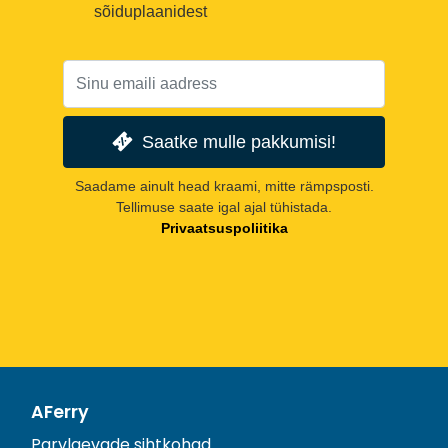
sõiduplaanidest
Saatke mulle pakkumisi!
Saadame ainult head kraami, mitte rämpsposti.
Tellimuse saate igal ajal tühistada.
Privaatsuspoliitika
AFerry
Parvlaevade sihtkohad