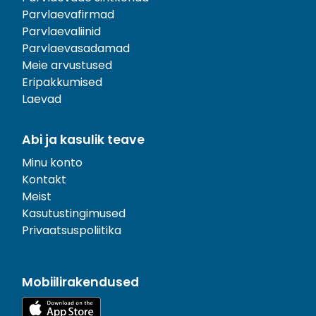
Parvlaevafirmad
Parvlaevaliinid
Parvlaevasadamad
Meie arvustused
Eripakkumised
Laevad
Abi ja kasulik teave
Minu konto
Kontakt
Meist
Kasutustingimused
Privaatsuspoliitika
Mobiilirakendused