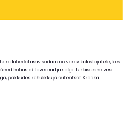
hora lähedal asuv sadam on värav külastajatele, kes
mõned hubased tavernad ja selge türkiissinine vesi.
aga, pakkudes rahulikku ja autentset Kreeka