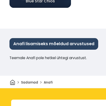
Blue Star Chios
Anafi lisamiseks mõeldud arvustused
Teemale Anafi pole hetkel ühtegi arvustust.
Avaleht
Sadamad
Anafi