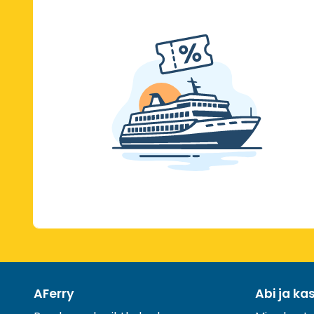
AFerry
Abi ja ka