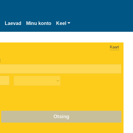
Laevad
Minu konto
Keel
Kaart
t
Otsing