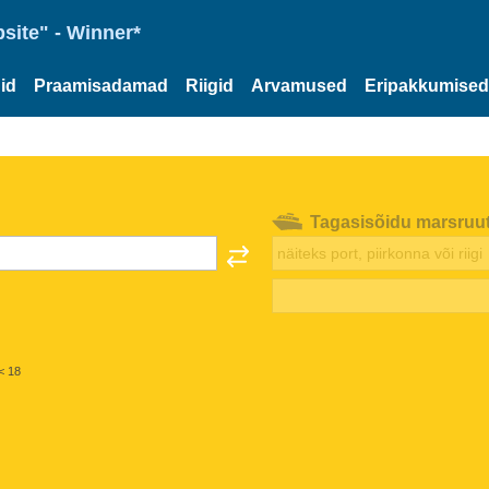
site" - Winner*
id
Praamisadamad
Riigid
Arvamused
Eripakkumised
Tagasisõidu marsruu
< 18