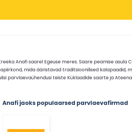
Kreeka Anafi saarel Egeuse meres. Saare peamise asula C
napiirkond, mida ääristavad traditsioonilised kalapaadid, 
lisi parvlaevaühendusi teiste Küklaadide saarte ja Ateen
Anafi jaoks populaarsed parvlaevafirmad