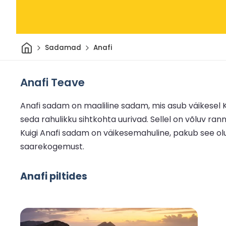
Avaleht
Sadamad
Anafi
Anafi Teave
Anafi sadam on maaliline sadam, mis asub väikesel 
seda rahulikku sihtkohta uurivad. Sellel on võluv ran
Kuigi Anafi sadam on väikesemahuline, pakub see olu
saarekogemust.
Anafi piltides