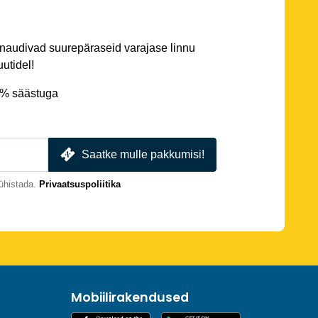
 naudivad suurepäraseid varajase linnu
utidel!
5% säästuga
Saatke mulle pakkumisi!
ühistada.
Privaatsuspoliitika
Mobiilirakendused