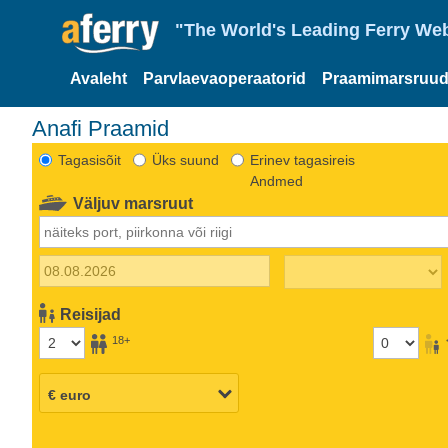
"The World's Leading Ferry Web
Avaleht
Parvlaevaoperaatorid
Praamimarsruud
Anafi Praamid
Tagasisõit
Üks suund
Erinev tagasireis
Andmed
Väljuv marsruut
Reisijad
18+