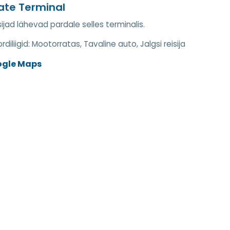
jate Terminal
isijad lähevad pardale selles terminalis.
diliigid:
Mootorratas, Tavaline auto, Jalgsi reisija
ogle Maps