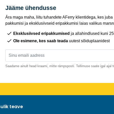
Jääme ühendusse
Ära maga maha, liitu tuhandete AFerry klientidega, kes juba
pakkumisi ja eksklusiivseid eripakkumisi laias valikus marsru
Eksklusiivsed eripakkumised
ja allahindlused kuni 2
Ole esimene, kes saab teada
uutest sõiduplaanidest
Saadame ainult head kraami, mitte rämpsposti. Tellimuse saate igal ajal t
sulik teave