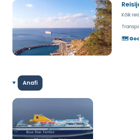
Reisi
Kõik re
Transpor
🗺️ Go
Anafi