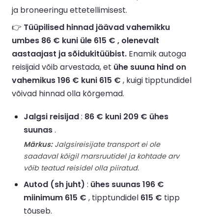
ja broneeringu ettetellimisest.
👉
Tüüpilised hinnad jäävad vahemikku
umbes 86 € kuni üle 615 € , olenevalt
aastaajast ja sõidukitüübist.
Enamik autoga
reisijaid võib arvestada, et
ühe suuna hind on
vahemikus 196 € kuni 615 €
, kuigi tipptundidel
võivad hinnad olla kõrgemad.
Jalgsi reisijad
:
86 € kuni 209 € ühes
suunas
.
Märkus:
Jalgsireisijate transport ei ole
saadaval kõigil marsruutidel ja kohtade arv
võib teatud reisidel olla piiratud.
Autod (sh juht)
:
ühes suunas 196 €
miinimum 615 €
, tipptundidel
615 €
tipp
tõuseb.