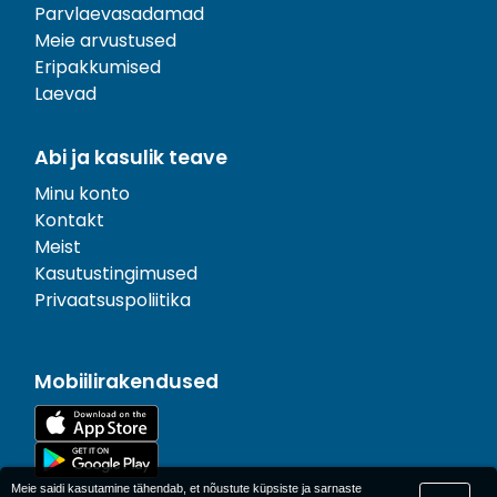
Parvlaevasadamad
Meie arvustused
Eripakkumised
Laevad
Abi ja kasulik teave
Minu konto
Kontakt
Meist
Kasutustingimused
Privaatsuspoliitika
Mobiilirakendused
Meie saidi kasutamine tähendab, et nõustute küpsiste ja sarnaste