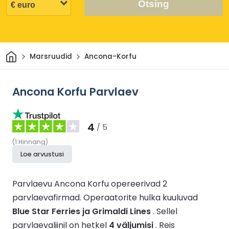
Otsing
Avaleht
Marsruudid
Ancona-Korfu
Ancona Korfu Parvlaev
4
/ 5
(
1
Hinnang
)
Loe arvustusi
Parvlaevu Ancona Korfu opereerivad 2
parvlaevafirmad.
Operaatorite hulka kuuluvad
Blue Star Ferries ja Grimaldi Lines
.
Sellel
parvlaevaliinil on hetkel
4 väljumisi
.
Reis