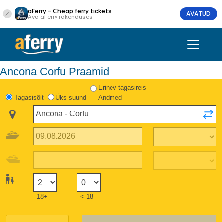
aFerry - Cheap ferry tickets
AVATUD
Ava aFerry rakenduses
Ancona Corfu Praamid
Erinev tagasireis
Tagasisõit
Üks suund
Andmed
18+
< 18