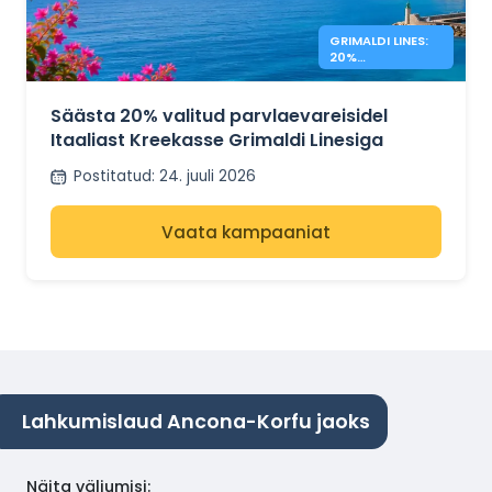
GRIMALDI LINES:
20%
SOODUSTUST
KREEKA
PARVLAEVADELE
Säästa 20% valitud parvlaevareisidel
Itaaliast Kreekasse Grimaldi Linesiga
Postitatud
:
24. juuli 2026
Vaata kampaaniat
Lahkumislaud Ancona-Korfu jaoks
Näita väljumisi
: