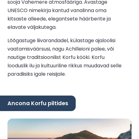
sooja Vahemere atmosfääriga. Avastage
UNESCO nimekirja kantud vanalinna oma
kitsaste alleede, elegantsete häärberite ja
elavate väljakutega.
Lõõgastuge liivarandadel, külastage ajaloolisi
vaatamisväärsusi, nagu Achilleioni palee, või
nautige traditsioonilist Korfu kööki. Korfu
looduslik ilu ja kultuuriline rikkus muudavad selle
paradiisiks igale reisijale.
Ancona Korfu piltides