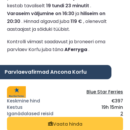
kestab tavaliselt
19 tundi 23 minutit
.
Varaseim väljumine on 16:30
ja
hiliseim on
20:30
.
Hinnad algavad juba
119 €
, olenevalt
aastaajast ja sõiduki tüübist.
Kontrolli viimast saadavust ja broneeri oma
parvlaev Korfu juba täna
AFerryga
.
Parvlaevafirmad Ancona Korfu
Blue Star Ferries
€397
19h 15min
2
Vaata hinda