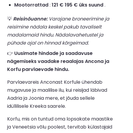
Mootorrattad
:
121 € 195 € üks suund
.
💡
Reisinõuanne:
Varajane broneerimine ja
reisimine nädala keskel pakub tavaliselt
madalamaid hindu. Nädalavahetustel ja
pühade ajal on hinnad kõrgeimad.
👉
Uusimate hindade ja saadavuse
nägemiseks vaadake reaalajas Ancona ja
Korfu parvlaevade hindu.
Parvlaevareis Anconast Korfule ühendab
mugavuse ja maalilise ilu, kui reisijad läbivad
Aadria ja Joonia mere, et jõuda sellele
idüllilisele Kreeka saarele.
Korfu, mis on tuntud oma lopsakate maastike
ja Veneetsia võlu poolest, tervitab külastajaid