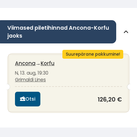
Viimased piletihinnad Ancona-Korfu
jaoks
Suurepärane pakkumine!
Ancona
→
Korfu
N, 13. aug, 19:30
Grimaldi Lines
126,20 €
Otsi