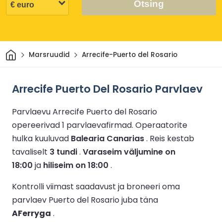
Otsing
Avaleht
Marsruudid
Arrecife-Puerto del Rosario
Arrecife Puerto Del Rosario Parvlaev
Parvlaevu Arrecife Puerto del Rosario
opereerivad 1 parvlaevafirmad.
Operaatorite
hulka kuuluvad
Balearia Canarias
.
Reis kestab
tavaliselt
3 tundi
.
Varaseim väljumine on
18:00
ja
hiliseim on 18:00
.
Kontrolli viimast saadavust ja broneeri oma
parvlaev Puerto del Rosario juba täna
AFerryga
.