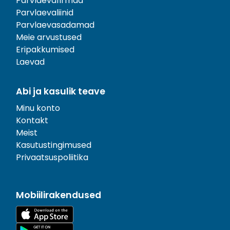
Parvlaevafirmad
Parvlaevaliinid
Parvlaevasadamad
Meie arvustused
Eripakkumised
Laevad
Abi ja kasulik teave
Minu konto
Kontakt
Meist
Kasutustingimused
Privaatsuspoliitika
Mobiilirakendused