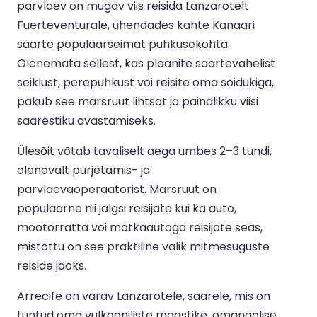
parvlaev on mugav viis reisida Lanzarotelt
Fuerteventurale, ühendades kahte Kanaari
saarte populaarseimat puhkusekohta.
Olenemata sellest, kas plaanite saartevahelist
seiklust, perepuhkust või reisite oma sõidukiga,
pakub see marsruut lihtsat ja paindlikku viisi
saarestiku avastamiseks.
Ülesõit võtab tavaliselt aega umbes 2–3 tundi,
olenevalt purjetamis- ja
parvlaevaoperaatorist. Marsruut on
populaarne nii jalgsi reisijate kui ka auto,
mootorratta või matkaautoga reisijate seas,
mistõttu on see praktiline valik mitmesuguste
reiside jaoks.
Arrecife on värav Lanzarotele, saarele, mis on
tuntud oma vulkaaniliste maastike, omanäolise