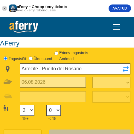
aFerry - Cheap ferry tickets
AVATUD
Ava aFerry rakenduses
AFerry
Erinev tagasireis
Tagasisõit
Üks suund
Andmed
18+
< 18