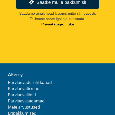
Saatke mulle pakkumisi!
Saadame ainult head kraami, mitte rämpsposti.
Tellimuse saate igal ajal tühistada.
Privaatsuspoliitika
AFerry
Parvlaevade sihtkohad
Parvlaevafirmad
Parvlaevaliinid
Parvlaevasadamad
Meie arvustused
Eripakkumised