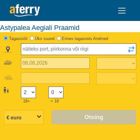
Astypalea Aegiali Praamid
Tagasisõit
Üks suund
Erinev tagasireis Andmed
18+
< 18
Otsing