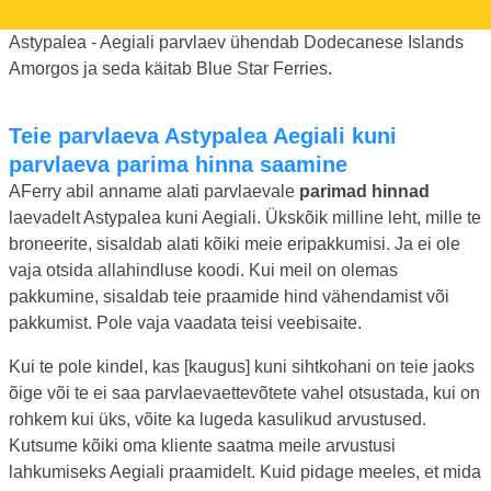
Astypalea - Aegiali parvlaev ühendab Dodecanese Islands
Amorgos ja seda käitab Blue Star Ferries.
Teie parvlaeva Astypalea Aegiali kuni
parvlaeva parima hinna saamine
AFerry abil anname alati parvlaevale
parimad hinnad
laevadelt Astypalea kuni Aegiali. Ükskõik milline leht, mille te
broneerite, sisaldab alati kõiki meie eripakkumisi. Ja ei ole
vaja otsida allahindluse koodi. Kui meil on olemas
pakkumine, sisaldab teie praamide hind vähendamist või
pakkumist. Pole vaja vaadata teisi veebisaite.
Kui te pole kindel, kas [kaugus] kuni sihtkohani on teie jaoks
õige või te ei saa parvlaevaettevõtete vahel otsustada, kui on
rohkem kui üks, võite ka lugeda kasulikud arvustused.
Kutsume kõiki oma kliente saatma meile arvustusi
lahkumiseks Aegiali praamidelt. Kuid pidage meeles, et mida