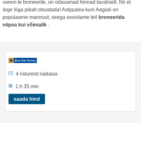
varem te broneerite, on odavamad hinnad tavaliselt. Nii et
ärge liiga pikalt otsustada! Astypalea kuni Aegiali on
populaarne marsruut, seega soovitame teil
broneerida
niipea kui võimalik
.
4 ristumist nädalas
1 h 35 min
saada hind