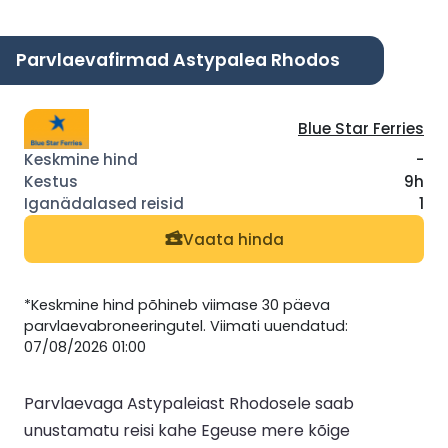
Parvlaevafirmad Astypalea Rhodos
Blue Star Ferries
-
9h
1
Vaata hinda
*Keskmine hind põhineb viimase 30 päeva
parvlaevabroneeringutel. Viimati uuendatud:
07/08/2026 01:00
Parvlaevaga Astypaleiast Rhodosele saab
unustamatu reisi kahe Egeuse mere kõige