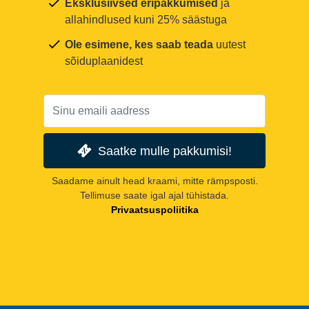
Eksklusiivsed eripakkumised
ja
allahindlused kuni 25% säästuga
Ole esimene, kes saab teada
uutest
sõiduplaanidest
Saatke mulle pakkumisi!
Saadame ainult head kraami, mitte rämpsposti.
Tellimuse saate igal ajal tühistada.
Privaatsuspoliitika