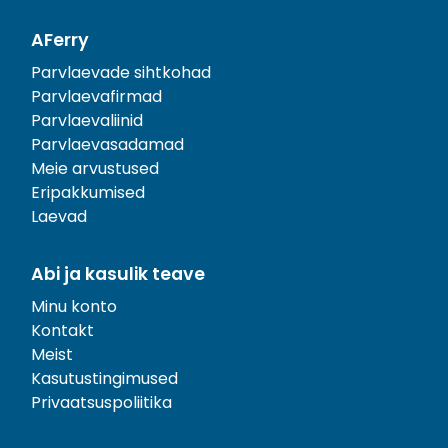
AFerry
Parvlaevade sihtkohad
Parvlaevafirmad
Parvlaevaliinid
Parvlaevasadamad
Meie arvustused
Eripakkumised
Laevad
Abi ja kasulik teave
Minu konto
Kontakt
Meist
Kasutustingimused
Privaatsuspoliitika