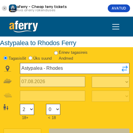
aFerry - Cheap ferry tickets
AVATUD
Ava aFerry rakenduses
Astypalea to Rhodos Ferry
Erinev tagasireis
Tagasisõit
Üks suund
Andmed
18+
< 18