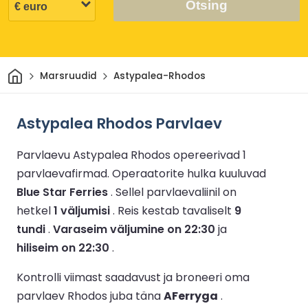
Otsing
Avaleht
Marsruudid
Astypalea-Rhodos
Astypalea Rhodos Parvlaev
Parvlaevu Astypalea Rhodos opereerivad 1
parvlaevafirmad.
Operaatorite hulka kuuluvad
Blue Star Ferries
.
Sellel parvlaevaliinil on
hetkel
1 väljumisi
.
Reis kestab tavaliselt
9
tundi
.
Varaseim väljumine on 22:30
ja
hiliseim on 22:30
.
Kontrolli viimast saadavust ja broneeri oma
parvlaev Rhodos juba täna
AFerryga
.