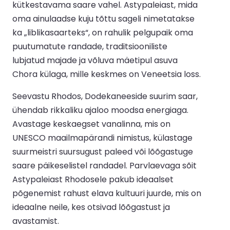
kütkestavama saare vahel. Astypaleiast, mida
oma ainulaadse kuju tõttu sageli nimetatakse
ka „liblikasaarteks“, on rahulik pelgupaik oma
puutumatute randade, traditsiooniliste
lubjatud majade ja võluva mäetipul asuva
Chora külaga, mille keskmes on Veneetsia loss.
Seevastu Rhodos, Dodekaneeside suurim saar,
ühendab rikkaliku ajaloo moodsa energiaga.
Avastage keskaegset vanalinna, mis on
UNESCO maailmapärandi nimistus, külastage
suurmeistri suursugust paleed või lõõgastuge
saare päikeselistel randadel. Parvlaevaga sõit
Astypaleiast Rhodosele pakub ideaalset
põgenemist rahust elava kultuuri juurde, mis on
ideaalne neile, kes otsivad lõõgastust ja
avastamist.