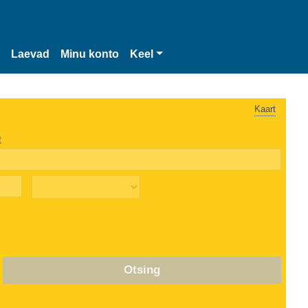
Laevad
Minu konto
Keel
Kaart
t
Otsing