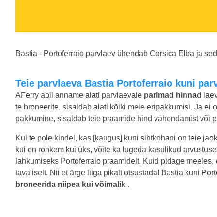
Bastia - Portoferraio parvlaev ühendab Corsica Elba ja sed
Teie parvlaeva Bastia Portoferraio kuni pa
AFerry abil anname alati parvlaevale
parimad hinnad
laev
te broneerite, sisaldab alati kõiki meie eripakkumisi. Ja ei
pakkumine, sisaldab teie praamide hind vähendamist või pa
Kui te pole kindel, kas [kaugus] kuni sihtkohani on teie jao
kui on rohkem kui üks, võite ka lugeda kasulikud arvustus
lahkumiseks Portoferraio praamidelt. Kuid pidage meeles,
tavaliselt. Nii et ärge liiga pikalt otsustada! Bastia kuni P
broneerida niipea kui võimalik
.