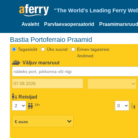
"The World's Leading Ferry Web
Avaleht
Parvlaevaoperaatorid
Praamimarsruud
Bastia Portoferraio Praamid
Tagasisõit
Üks suund
Erinev tagasireis
Andmed
Väljuv marsruut
Reisijad
18+