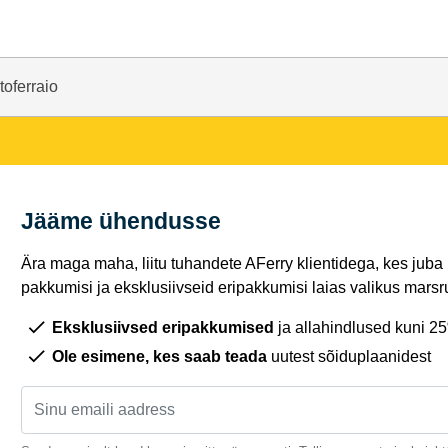
toferraio
Jääme ühendusse
Ära maga maha, liitu tuhandete AFerry klientidega, kes juba
pakkumisi ja eksklusiivseid eripakkumisi laias valikus marsru
Eksklusiivsed eripakkumised
ja allahindlused kuni 2
Ole esimene, kes saab teada
uutest sõiduplaanidest