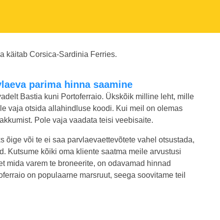
a käitab Corsica-Sardinia Ferries.
rvlaeva parima hinna saamine
adelt Bastia kuni Portoferraio. Ükskõik milline leht, mille
 ole vaja otsida allahindluse koodi. Kui meil on olemas
kkumist. Pole vaja vaadata teisi veebisaite.
ks õige või te ei saa parvlaevaettevõtete vahel otsustada,
ed. Kutsume kõiki oma kliente saatma meile arvustusi
 et mida varem te broneerite, on odavamad hinnad
ortoferraio on populaarne marsruut, seega soovitame teil