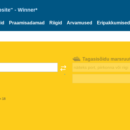
site" - Winner*
id
Praamisadamad
Riigid
Arvamused
Eripakkumised
Tagasisõidu marsruu
< 18