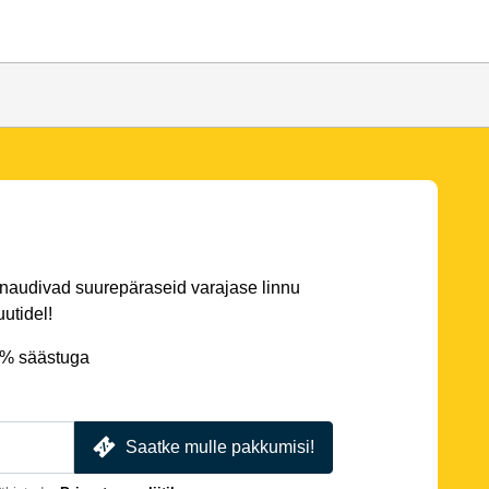
 naudivad suurepäraseid varajase linnu
utidel!
5% säästuga
Saatke mulle pakkumisi!