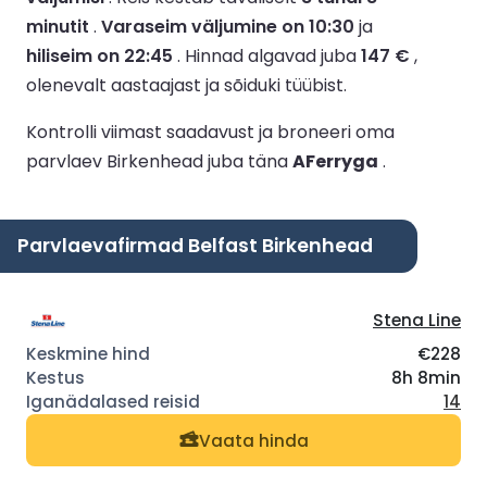
minutit
.
Varaseim väljumine on 10:30
ja
hiliseim on 22:45
.
Hinnad algavad juba
147 €
,
olenevalt aastaajast ja sõiduki tüübist.
Kontrolli viimast saadavust ja broneeri oma
parvlaev Birkenhead juba täna
AFerryga
.
Parvlaevafirmad Belfast Birkenhead
Stena Line
€228
8h 8min
14
Vaata hinda