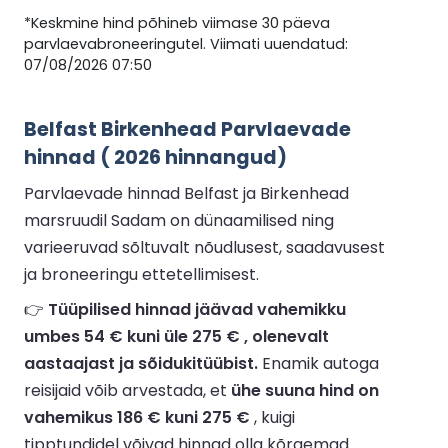
*Keskmine hind põhineb viimase 30 päeva
parvlaevabroneeringutel. Viimati uuendatud:
07/08/2026 07:50
Belfast Birkenhead Parvlaevade
hinnad ( 2026 hinnangud)
Parvlaevade hinnad Belfast ja Birkenhead
marsruudil Sadam on dünaamilised ning
varieeruvad sõltuvalt nõudlusest, saadavusest
ja broneeringu ettetellimisest.
👉
Tüüpilised hinnad jäävad vahemikku
umbes 54 € kuni üle 275 € , olenevalt
aastaajast ja sõidukitüübist.
Enamik autoga
reisijaid võib arvestada, et
ühe suuna hind on
vahemikus 186 € kuni 275 €
, kuigi
tipptundidel võivad hinnad olla kõrgemad.