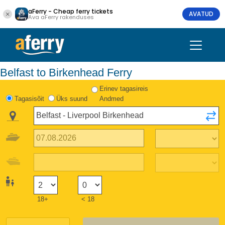
aFerry - Cheap ferry tickets
AVATUD
Ava aFerry rakenduses
Belfast to Birkenhead Ferry
Erinev tagasireis
Tagasisõit
Üks suund
Andmed
18+
< 18