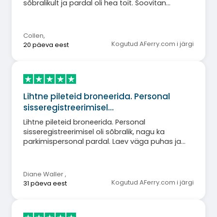
sõbralikult ja pardal oli hea toit. Soovitan
kindlasti Stena Line'i kasutada.
Collen
,
Kogutud AFerry.com i järgi
20 päeva eest
Lihtne pileteid broneerida. Personal
sisseregistreerimisel…
Lihtne pileteid broneerida. Personal
sisseregistreerimisel oli sõbralik, nagu ka
parkimispersonal pardal. Laev väga puhas ja
salong mugav. Kasutaksin seda uuesti.
Diane Waller
,
Kogutud AFerry.com i järgi
31 päeva eest