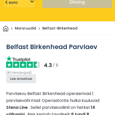
Otsing
Avaleht
Marsruudid
Belfast-Birkenhead
Belfast Birkenhead Parvlaev
4.3
/ 5
(
40
Hinnangud
)
Loe arvustusi
Parvlaevu Belfast Birkenhead opereerivad 1
parvlaevafirmad.
Operaatorite hulka kuuluvad
Stena Line
.
Sellel parvlaevaliinil on hetkel
14
väljumisi
.
Reis kestab tavaliselt
8 tundi 8