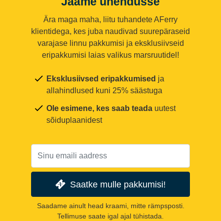
Jääme ühendusse
Ära maga maha, liitu tuhandete AFerry
klientidega, kes juba naudivad suurepäraseid
varajase linnu pakkumisi ja eksklusiivseid
eripakkumisi laias valikus marsruutidel!
Eksklusiivsed eripakkumised
ja
allahindlused kuni 25% säästuga
Ole esimene, kes saab teada
uutest
sõiduplaanidest
Saatke mulle pakkumisi!
Saadame ainult head kraami, mitte rämpsposti.
Tellimuse saate igal ajal tühistada.