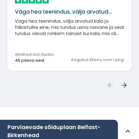
Väga hea teenindus, välja arvatud…
Väga hea teenindus, välja arvatud kala ja
friikartulite eine, mis tundus üsna rasvane ja seal
tundus olevat rohkem tainast kui kala, mis oli
pettumus. Personal oli väga hea.
Winifred Ann Durkin
,
Kogutud AFerry.com i järgi
46 päeva eest
Parvlaevade sõiduplaan Belfast-
Birkenhead