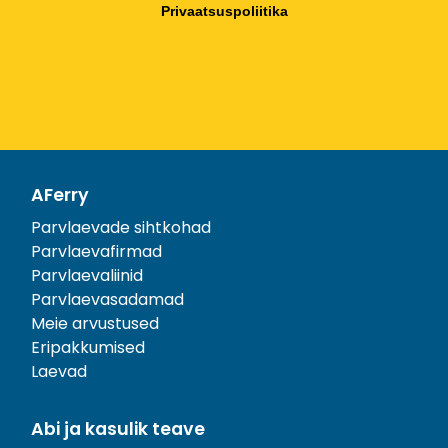
Privaatsuspoliitika
AFerry
Parvlaevade sihtkohad
Parvlaevafirmad
Parvlaevaliinid
Parvlaevasadamad
Meie arvustused
Eripakkumised
Laevad
Abi ja kasulik teave