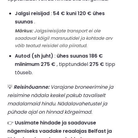
Jalgsi reisijad
:
54 € kuni 120 € ühes
suunas
.
Märkus:
Jalgsireisijate transport ei ole
saadaval kõigil marsruutidel ja kohtade arv
võib teatud reisidel olla piiratud.
Autod (sh juht)
:
ühes suunas 186 €
miinimum 275 €
, tipptundidel
275 €
tipp
tõuseb.
💡
Reisinõuanne:
Varajane broneerimine ja
reisimine nädala keskel pakub tavaliselt
madalamaid hindu. Nädalavahetustel ja
pühade ajal on hinnad kõrgeimad.
👉
Uusimate hindade ja saadavuse
nägemiseks vaadake reaalajas Belfast ja