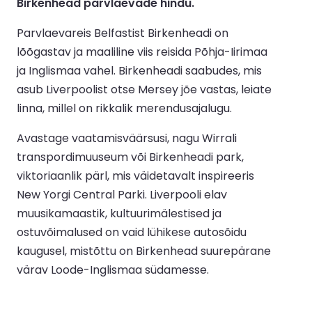
Birkenhead parvlaevade hindu.
Parvlaevareis Belfastist Birkenheadi on
lõõgastav ja maaliline viis reisida Põhja-Iirimaa
ja Inglismaa vahel. Birkenheadi saabudes, mis
asub Liverpoolist otse Mersey jõe vastas, leiate
linna, millel on rikkalik merendusajalugu.
Avastage vaatamisväärsusi, nagu Wirrali
transpordimuuseum või Birkenheadi park,
viktoriaanlik pärl, mis väidetavalt inspireeris
New Yorgi Central Parki. Liverpooli elav
muusikamaastik, kultuurimälestised ja
ostuvõimalused on vaid lühikese autosõidu
kaugusel, mistõttu on Birkenhead suurepärane
värav Loode-Inglismaa südamesse.