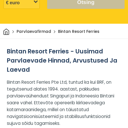
Otsing
Avaleht
Parvlaevafirmad
Bintan Resort Ferries
Bintan Resort Ferries - Uusimad
Parvlaevade Hinnad, Arvustused Ja
Laevad
Bintan Resort Ferries Pte Ltd, tuntud ka kui BRF, on
tegutsenud alates 1994. aastast, pakkudes
parvlaevaühendust Singapuri ja Indoneesia Bintani
saare vahel. Ettevõte opereerib kiirlaevadega
katamaraanidega, millel on täiustatud
navigatsioonisüsteemid ja stabiilsusfunktsioonid
sujuva sõidu tagamiseks.