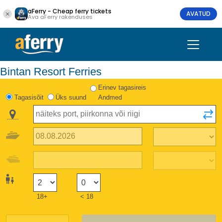
aFerry - Cheap ferry tickets
AVATUD
Ava aFerry rakenduses
Bintan Resort Ferries
Erinev tagasireis
Tagasisõit
Üks suund
Andmed
18+
< 18