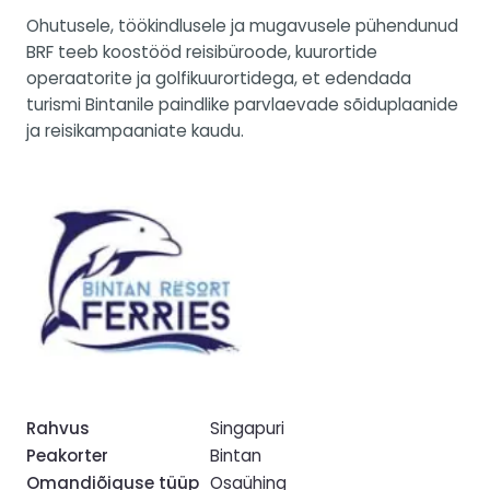
Ohutusele, töökindlusele ja mugavusele pühendunud
BRF teeb koostööd reisibüroode, kuurortide
operaatorite ja golfikuurortidega, et edendada
turismi Bintanile paindlike parvlaevade sõiduplaanide
ja reisikampaaniate kaudu.
Rahvus
Singapuri
Peakorter
Bintan
Omandiõiguse tüüp
Osaühing