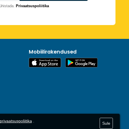
ühistada.
Privaatsuspoliitika
Mobiilirakendused
privaatsuspoliitika
.
Sule