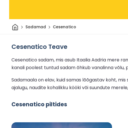
Avaleht
Sadamad
Cesenatico
Cesenatico Teave
Cesenatico sadam, mis asub Itaalia Aadria mere rann
kanali poolest tuntud sadam õhkub vanalinna võlu,
Sadamaala on elav, kuid samas lõõgastav koht, mis s
ajalugu, naudite kohalikku kööki või suundute mere
Cesenatico piltides