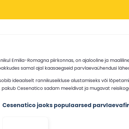
ikul Emilia-Romagna piirkonnas, on ajalooline ja maalilin
 pakkudes samal ajal kaasaegseid parvlaevaühendusi läh
obib ideaalselt rannikuseikluse alustamiseks või lõpetam
le, pakub Cesenatico sadam meeldivat ja mugavat reisiko
Cesenatico jaoks populaarsed parvlaevaf