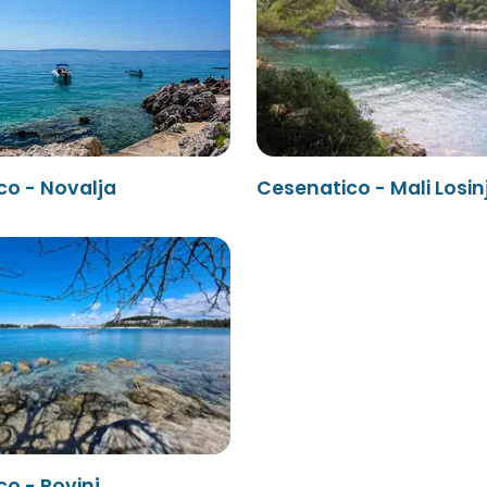
co - Novalja
Cesenatico - Mali Losin
o - Rovinj