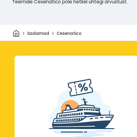
Teemale Cesenatico pole hetkel ühtegi arvustust.
Avaleht
Sadamad
Cesenatico