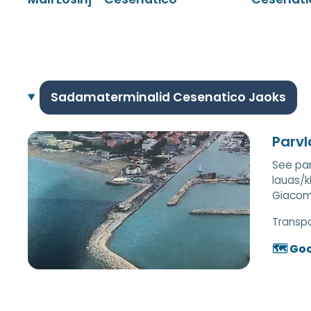
Sadamaterminalid Cesenatico Jaoks
Parvl
See par
lauas/k
Giacomo
Transpor
🗺️ Go