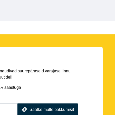
 naudivad suurepäraseid varajase linnu
utidel!
5% säästuga
Saatke mulle pakkumisi!