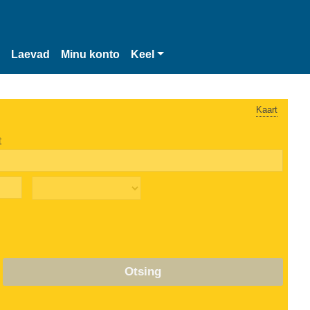
Laevad
Minu konto
Keel
Kaart
t
Otsing