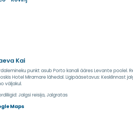
aeva Kai
dalemineku punkt asub Porto kanali ääres Levante poolel. 
ioskis Hotel Miramare lähedal. Ligipääsetavus: Kesklinnast jal
 väljakul.
diliigid:
Jalgsi reisija, Jalgratas
ogle Maps