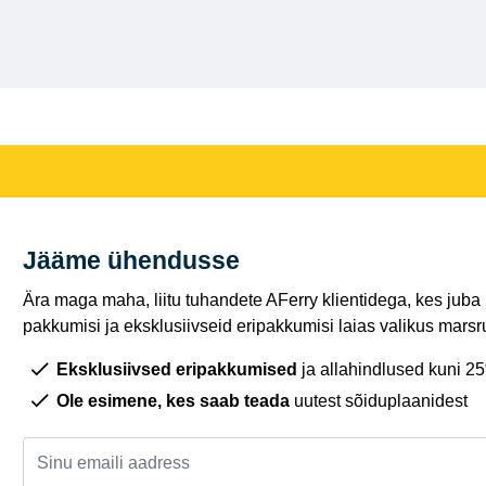
Jääme ühendusse
Ära maga maha, liitu tuhandete AFerry klientidega, kes juba
pakkumisi ja eksklusiivseid eripakkumisi laias valikus marsru
Eksklusiivsed eripakkumised
ja allahindlused kuni 2
Ole esimene, kes saab teada
uutest sõiduplaanidest