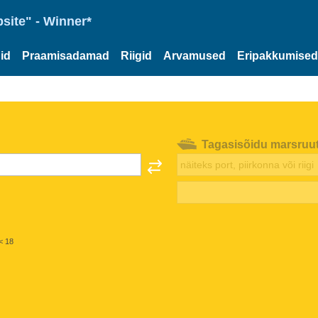
site" - Winner*
id
Praamisadamad
Riigid
Arvamused
Eripakkumised
Tagasisõidu marsruu
< 18