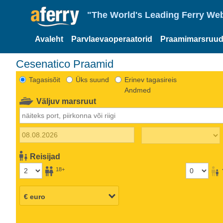
"The World's Leading Ferry Web
Avaleht
Parvlaevaoperaatorid
Praamimarsruud
Cesenatico Praamid
Tagasisõit
Üks suund
Erinev tagasireis
Andmed
Väljuv marsruut
Reisijad
18+