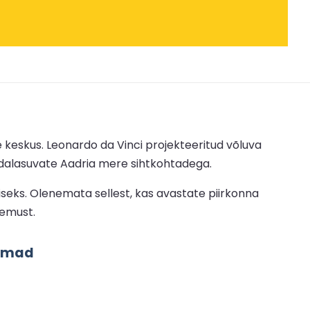
e keskus. Leonardo da Vinci projekteeritud võluva
edalasuvate Aadria mere sihtkohtadega.
iseks. Olenemata sellest, kas avastate piirkonna
gemust.
irmad