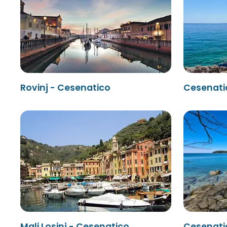
Rovinj - Cesenatico
Cesenati
Mali Losinj - Cesenatico
Cesenatic