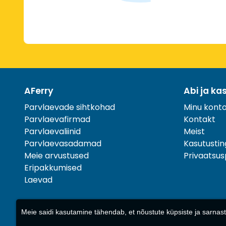
AFerry
Abi ja ka
Parvlaevade sihtkohad
Minu kont
Parvlaevafirmad
Kontakt
Parvlaevaliinid
Meist
Parvlaevasadamad
Kasutusti
Meie arvustused
Privaatsusp
Eripakkumised
Laevad
Meie saidi kasutamine tähendab, et nõustute küpsiste ja sarn