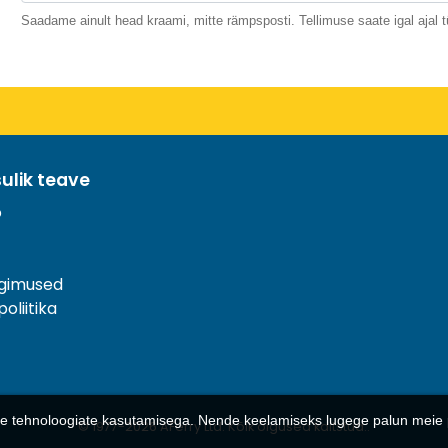
Saadame ainult head kraami, mitte rämpsposti. Tellimuse saate igal ajal t
sulik teave
o
ngimused
oliitika
aste tehnoloogiate kasutamisega. Nende keelamiseks lugege palun meie
© 1977-
2026
AFerry Ltd. Kõik õigused kaitstud..