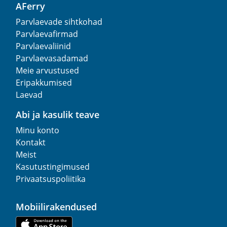
AFerry
Parvlaevade sihtkohad
Parvlaevafirmad
Parvlaevaliinid
Parvlaevasadamad
Meie arvustused
Eripakkumised
Laevad
Abi ja kasulik teave
Minu konto
Kontakt
Meist
Kasutustingimused
Privaatsuspoliitika
Mobiilirakendused