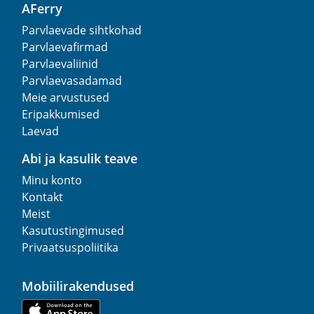
AFerry
Parvlaevade sihtkohad
Parvlaevafirmad
Parvlaevaliinid
Parvlaevasadamad
Meie arvustused
Eripakkumised
Laevad
Abi ja kasulik teave
Minu konto
Kontakt
Meist
Kasutustingimused
Privaatsuspoliitika
Mobiilirakendused