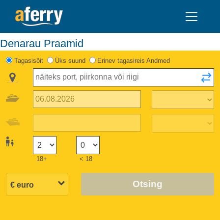
Denarau Praamid
Tagasisõit
Üks suund
Erinev tagasireis Andmed
18+
< 18
Otsing