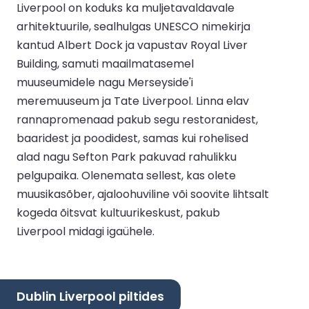
Liverpool on koduks ka muljetavaldavale
arhitektuurile, sealhulgas UNESCO nimekirja
kantud Albert Dock ja vapustav Royal Liver
Building, samuti maailmatasemel
muuseumidele nagu Merseyside'i
meremuuseum ja Tate Liverpool. Linna elav
rannapromenaad pakub segu restoranidest,
baaridest ja poodidest, samas kui rohelised
alad nagu Sefton Park pakuvad rahulikku
pelgupaika. Olenemata sellest, kas olete
muusikasõber, ajaloohuviline või soovite lihtsalt
kogeda õitsvat kultuurikeskust, pakub
Liverpool midagi igaühele.
Dublin Liverpool piltides