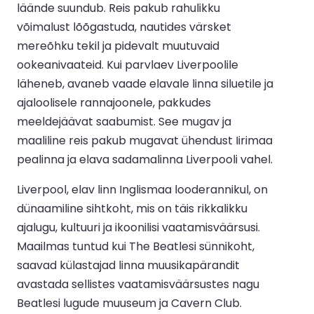
läände suundub. Reis pakub rahulikku
võimalust lõõgastuda, nautides värsket
mereõhku tekil ja pidevalt muutuvaid
ookeanivaateid. Kui parvlaev Liverpoolile
läheneb, avaneb vaade elavale linna siluetile ja
ajaloolisele rannajoonele, pakkudes
meeldejäävat saabumist. See mugav ja
maaliline reis pakub mugavat ühendust Iirimaa
pealinna ja elava sadamalinna Liverpooli vahel.
Liverpool, elav linn Inglismaa looderannikul, on
dünaamiline sihtkoht, mis on täis rikkalikku
ajalugu, kultuuri ja ikoonilisi vaatamisväärsusi.
Maailmas tuntud kui The Beatlesi sünnikoht,
saavad külastajad linna muusikapärandit
avastada sellistes vaatamisväärsustes nagu
Beatlesi lugude muuseum ja Cavern Club.