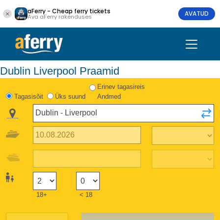
aFerry - Cheap ferry tickets
AVATUD
Ava aFerry rakenduses
Dublin Liverpool Praamid
Erinev tagasireis
Tagasisõit
Üks suund
Andmed
18+
< 18