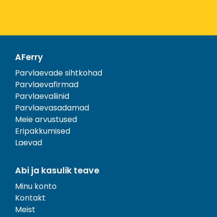
AFerry
Parvlaevade sihtkohad
Parvlaevafirmad
Parvlaevaliinid
Parvlaevasadamad
Meie arvustused
Eripakkumised
Laevad
Abi ja kasulik teave
Minu konto
Kontakt
Meist