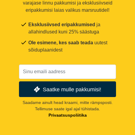
varajase linnu pakkumisi ja eksklusiivseid
eripakkumisi laias valikus marsruutidel!
Eksklusiivsed eripakkumised
ja
allahindlused kuni 25% säästuga
Ole esimene, kes saab teada
uutest
sõiduplaanidest
Saatke mulle pakkumisi!
Saadame ainult head kraami, mitte rämpsposti.
Tellimuse saate igal ajal tühistada.
Privaatsuspoliitika