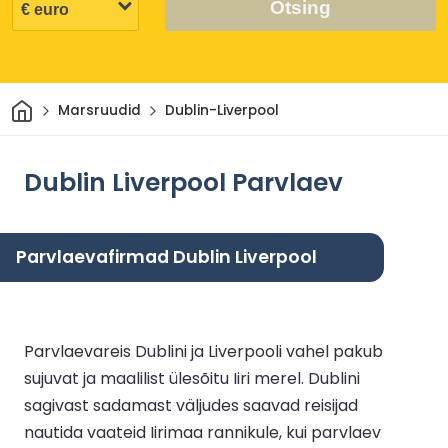
Otsing
Avaleht
Marsruudid
Dublin-Liverpool
Dublin Liverpool Parvlaev
Parvlaevafirmad Dublin Liverpool
Parvlaevareis Dublini ja Liverpooli vahel pakub
sujuvat ja maalilist ülesõitu Iiri merel. Dublini
sagivast sadamast väljudes saavad reisijad
nautida vaateid Iirimaa rannikule, kui parvlaev