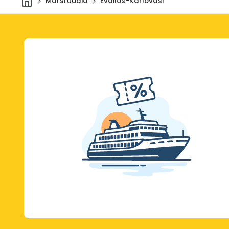
Marsruudid
Evdilos-Karlovasi