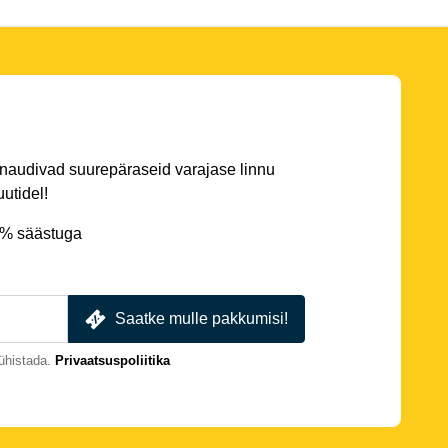
 naudivad suurepäraseid varajase linnu
utidel!
5% säästuga
Saatke mulle pakkumisi!
ühistada.
Privaatsuspoliitika