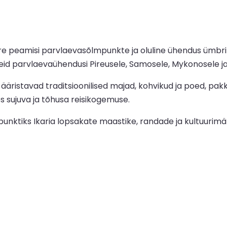
are peamisi parvlaevasõlmpunkte ja oluline ühendus ümbr
id parvlaevaühendusi Pireusele, Samosele, Mykonosele ja
äristavad traditsioonilised majad, kohvikud ja poed, pak
des sujuva ja tõhusa reisikogemuse.
unktiks Ikaria lopsakate maastike, randade ja kultuurimä