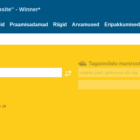
site" - Winner*
id
Praamisadamad
Riigid
Arvamused
Eripakkumised
Tagasisõidu marsruu
< 18