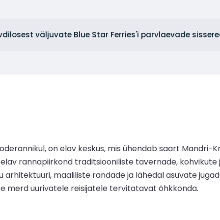
Evdilosest väljuvate Blue Star Ferries'i parvlaevade sisser
erannikul, on elav keskus, mis ühendab saart Mandri-Kree
lav rannapiirkond traditsiooniliste tavernade, kohvikute 
ku arhitektuuri, maaliliste randade ja lähedal asuvate ju
merd uurivatele reisijatele tervitatavat õhkkonda.