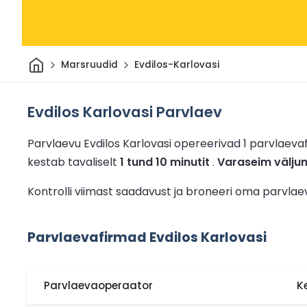
Avaleht
Marsruudid
Evdilos-Karlovasi
Evdilos Karlovasi Parvlaev
Parvlaevu Evdilos Karlovasi opereerivad 1 parvlaeva
kestab tavaliselt
1 tund 10 minutit
.
Varaseim väljum
Kontrolli viimast saadavust ja broneeri oma parvlae
Parvlaevafirmad Evdilos Karlovasi
Parvlaevaoperaator
K