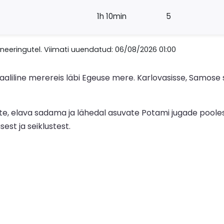
1h 10min
5
eeringutel. Viimati uuendatud: 06/08/2026 01:00
maaliline merereis läbi Egeuse mere. Karlovasisse, Samose
ite, elava sadama ja lähedal asuvate Potami jugade poole
sest ja seiklustest.