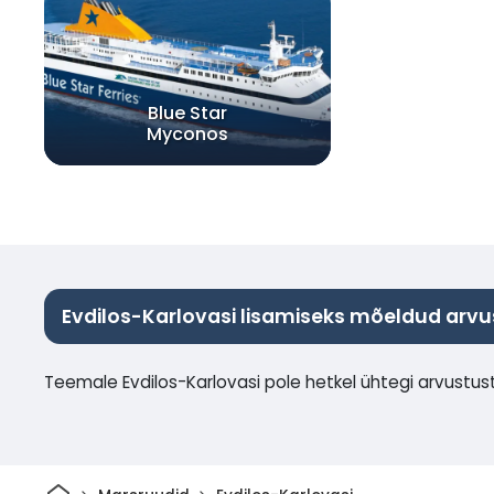
Blue Star
Myconos
Evdilos-Karlovasi lisamiseks mõeldud arv
Teemale Evdilos-Karlovasi pole hetkel ühtegi arvustust
Avaleht