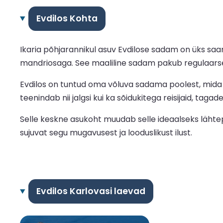
Evdilos Kohta
Ikaria põhjarannikul asuv Evdilose sadam on üks sa
mandriosaga. See maaliline sadam pakub regulaarse
Evdilos on tuntud oma võluva sadama poolest, mida ä
teenindab nii jalgsi kui ka sõidukitega reisijaid, taga
Selle keskne asukoht muudab selle ideaalseks lähtep
sujuvat segu mugavusest ja looduslikust ilust.
Evdilos Karlovasi laevad