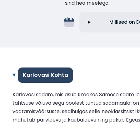
sind hea meelega.
Millised on 
Karlovasi Kohta
Karlovasi sadam, mis asub Kreekas Samose saare lood
tähtsuse võluva segu poolest tuntud sadamaalal on e
vaatamisväärsuste, sealhulgas selle neoklassitsistli
mahutab parvlaevu ja kaubalaevu ning pakub Egeuse 