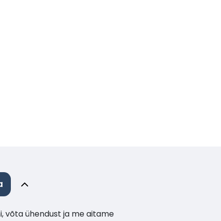
a
i, võta ühendust ja me aitame