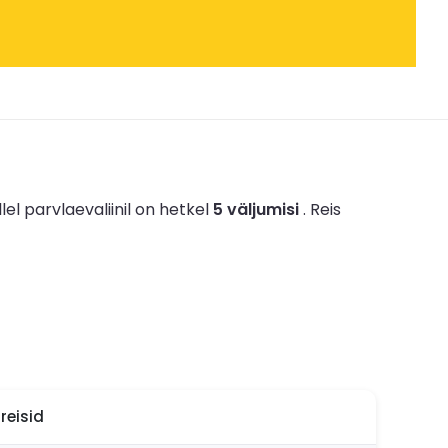
llel parvlaevaliinil on hetkel
5 väljumisi
.
Reis
reisid