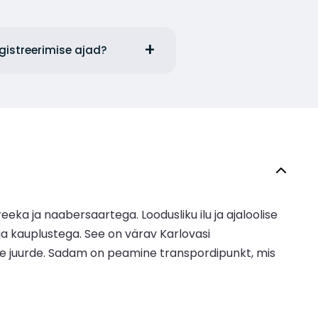
egistreerimise ajad?
ka ja naabersaartega. Loodusliku ilu ja ajaloolise
ja kauplustega. See on värav Karlovasi
gade juurde. Sadam on peamine transpordipunkt, mis