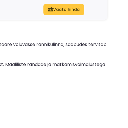
Vaata hinda
 saare võluvasse rannikulinna, saabudes tervitab
st. Maaliliste randade ja matkamisvõimalustega