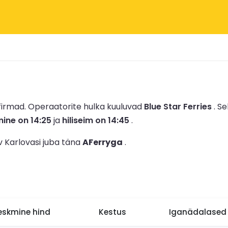
firmad.
Operaatorite hulka kuuluvad
Blue Star Ferries
.
Se
ine on 14:25
ja
hiliseim on 14:45
.
v Karlovasi juba täna
AFerryga
.
eskmine hind
Kestus
Iganädalased 