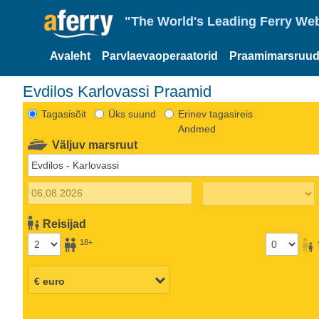
"The World's Leading Ferry Web
Avaleht
Parvlaevaoperaatorid
Praamimarsruud
Evdilos Karlovassi Praamid
Tagasisõit
Üks suund
Erinev tagasireis
Andmed
Väljuv marsruut
Reisijad
18+