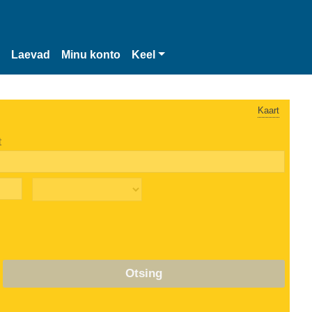
Laevad
Minu konto
Keel
Kaart
t
Otsing