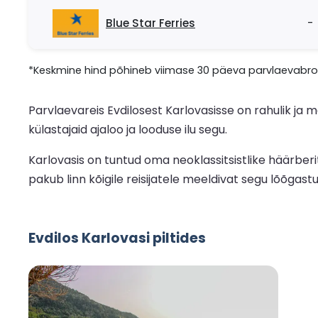
Blue Star Ferries
-
*Keskmine hind põhineb viimase 30 päeva parvlaevabron
Parvlaevareis Evdilosest Karlovasisse on rahulik ja 
külastajaid ajaloo ja looduse ilu segu.
Karlovasis on tuntud oma neoklassitsistlike häärber
pakub linn kõigile reisijatele meeldivat segu lõõgastu
Evdilos Karlovasi piltides