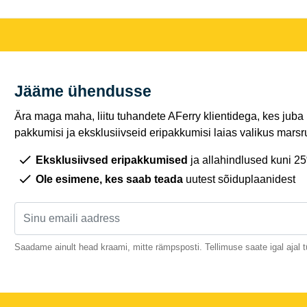
Jääme ühendusse
Ära maga maha, liitu tuhandete AFerry klientidega, kes juba
pakkumisi ja eksklusiivseid eripakkumisi laias valikus marsru
Eksklusiivsed eripakkumised
ja allahindlused kuni 2
Ole esimene, kes saab teada
uutest sõiduplaanidest
Saadame ainult head kraami, mitte rämpsposti. Tellimuse saate igal ajal t