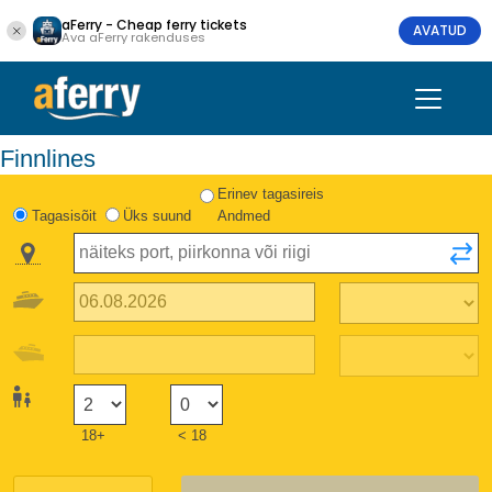
aFerry - Cheap ferry tickets
AVATUD
Ava aFerry rakenduses
Finnlines
Erinev tagasireis
Tagasisõit
Üks suund
Andmed
18+
< 18