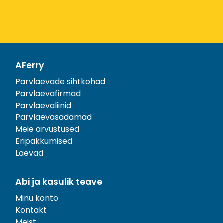
AFerry
Parvlaevade sihtkohad
Parvlaevafirmad
Parvlaevaliinid
Parvlaevasadamad
Meie arvustused
Eripakkumised
Laevad
Abi ja kasulik teave
Minu konto
Kontakt
Meist