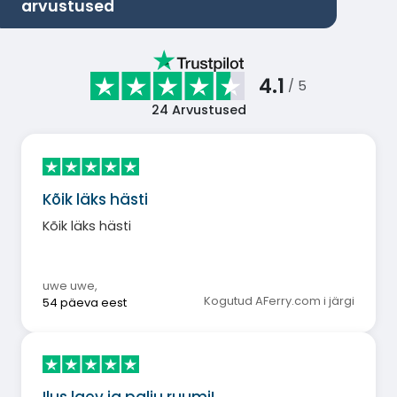
arvustused
4.1
/ 5
24
Arvustused
Kõik läks hästi
Kõik läks hästi
uwe uwe
,
Kogutud AFerry.com i järgi
54 päeva eest