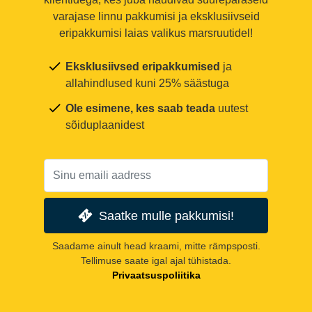
varajase linnu pakkumisi ja eksklusiivseid
eripakkumisi laias valikus marsruutidel!
Eksklusiivsed eripakkumised
ja
allahindlused kuni 25% säästuga
Ole esimene, kes saab teada
uutest
sõiduplaanidest
Saatke mulle pakkumisi!
Saadame ainult head kraami, mitte rämpsposti.
Tellimuse saate igal ajal tühistada.
Privaatsuspoliitika