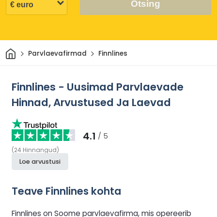
Otsing
Avaleht
Parvlaevafirmad
Finnlines
Finnlines - Uusimad Parvlaevade
Hinnad, Arvustused Ja Laevad
4.1
/ 5
(
24
Hinnangud
)
Loe arvustusi
Teave Finnlines kohta
Finnlines on Soome parvlaevafirma, mis opereerib