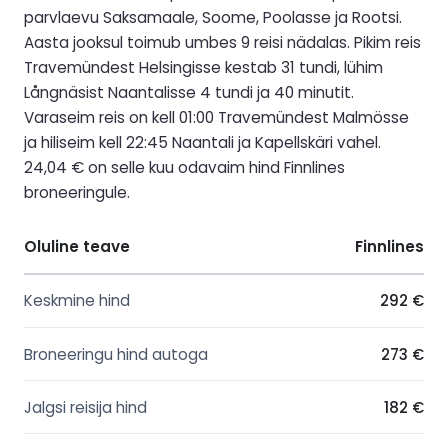
parvlaevu Saksamaale, Soome, Poolasse ja Rootsi.
Aasta jooksul toimub umbes 9 reisi nädalas. Pikim reis
Travemündest Helsingisse kestab 31 tundi, lühim
Långnäsist Naantalisse 4 tundi ja 40 minutit.
Varaseim reis on kell 01:00 Travemündest Malmösse
ja hiliseim kell 22:45 Naantali ja Kapellskäri vahel.
24,04 € on selle kuu odavaim hind Finnlines
broneeringule.
Oluline teave
Finnlines
Keskmine hind
292 €
Broneeringu hind autoga
273 €
Jalgsi reisija hind
182 €