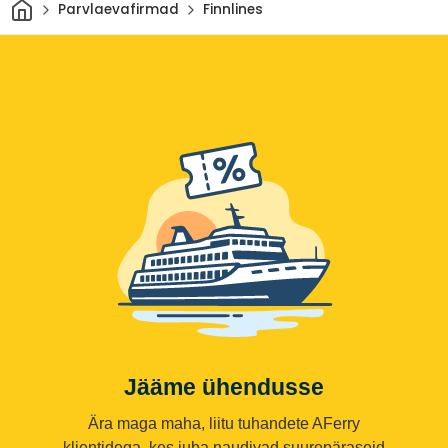
Avaleht
Parvlaevafirmad
Finnlines
Jääme ühendusse
Ära maga maha, liitu tuhandete AFerry
klientidega, kes juba naudivad suurepäraseid