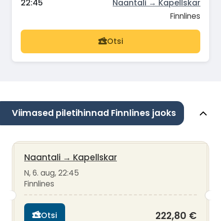
22:45
Naantali → Kapellskar
Finnlines
Otsi
Viimased piletihinnad Finnlines jaoks
Naantali
→
Kapellskar
N, 6. aug, 22:45
Finnlines
222,80 €
Otsi