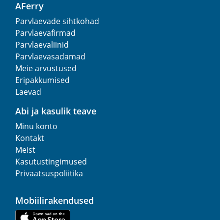
AFerry
Parvlaevade sihtkohad
Parvlaevafirmad
Parvlaevaliinid
Parvlaevasadamad
Meie arvustused
Eripakkumised
Laevad
Abi ja kasulik teave
Minu konto
Kontakt
Meist
Kasutustingimused
Privaatsuspoliitika
Mobiilirakendused