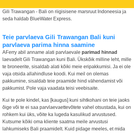
Gili Trawangan - Bali on riigisisene marsruut Indoneesia ja
seda haldab BlueWater Express.
Teie parvlaeva Gili Trawangan Bali kuni
parvlaeva parima hinna saamine
AFerry abil anname alati parvlaevale
parimad hinnad
laevadelt Gili Trawangan kuni Bali. Ükskõik milline leht, mille
te broneerite, sisaldab alati kõiki meie eripakkumisi. Ja ei ole
vaja otsida allahindluse koodi. Kui meil on olemas
pakkumine, sisaldab teie praamide hind vähendamist või
pakkumist. Pole vaja vaadata teisi veebisaite.
Kui te pole kindel, kas [kaugus] kuni sihtkohani on teie jaoks
õige või te ei saa parvlaevaettevõtete vahel otsustada, kui on
rohkem kui üks, võite ka lugeda kasulikud arvustused.
Kutsume kõiki oma kliente saatma meile arvustusi
lahkumiseks Bali praamidelt. Kuid pidage meeles, et mida