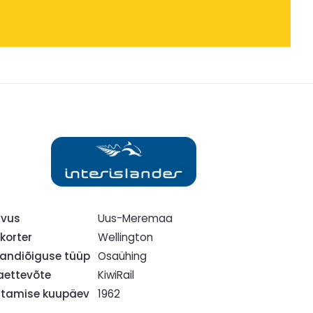
hvus
Uus-Meremaa
korter
Wellington
ndiõiguse tüüp
Osaühing
ettevõte
KiwiRail
tamise kuupäev
1962