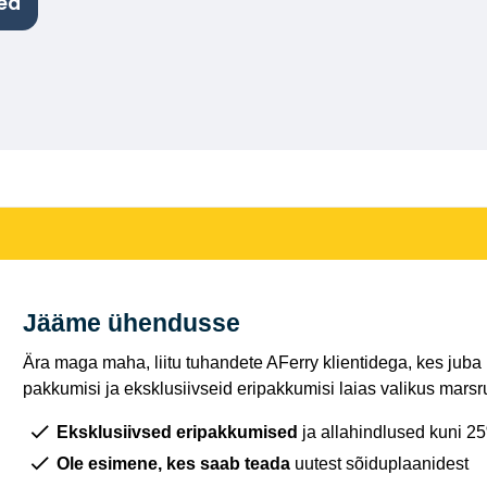
ed
Jääme ühendusse
Ära maga maha, liitu tuhandete AFerry klientidega, kes juba
pakkumisi ja eksklusiivseid eripakkumisi laias valikus marsru
Eksklusiivsed eripakkumised
ja allahindlused kuni 2
Ole esimene, kes saab teada
uutest sõiduplaanidest