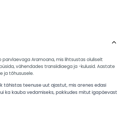
o parvlaevaga Aramoana, mis lihtsustas oluliselt
 püsida, vähendades transiidiaega ja -kulusid. Aastate
e ja tõhususele.
k tähistas teenuse uut ajastut, mis arenes edasi
e kui ka kauba vedamiseks, pakkudes mitut igapäevast