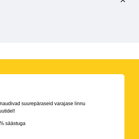
 naudivad suurepäraseid varajase linnu
utidel!
5% säästuga