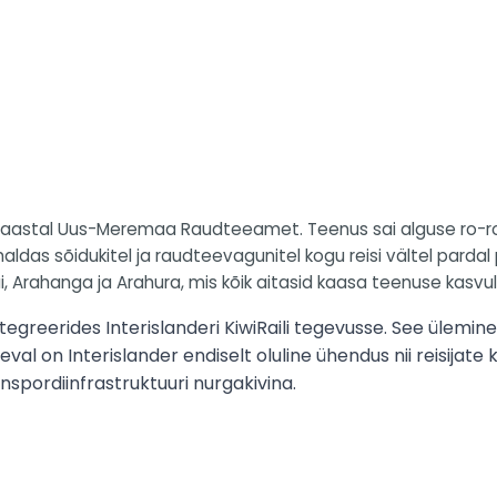
962. aastal Uus-Meremaa Raudteeamet. Teenus sai alguse ro-r
aldas sõidukitel ja raudteevagunitel kogu reisi vältel pardal
i, Arahanga ja Arahura, mis kõik aitasid kaasa teenuse kasvul
greerides Interislanderi KiwiRaili tegevusse. See ülemine
al on Interislander endiselt oluline ühendus nii reisijat
nspordiinfrastruktuuri nurgakivina.