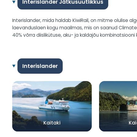
Interislander Jätkusuutlikkus
Interislander, mida haldab KiwiRail, on mitme olulise
laevanduslaen kogu maailmas, mis on saanud Climate B
40% võrra diislikütuse, aku- ja kaldajõu kombinatsioon
Interislander
Kaitaki
Kai