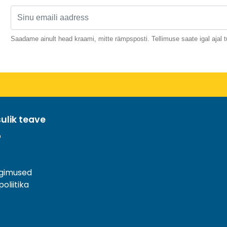
Saadame ainult head kraami, mitte rämpsposti. Tellimuse saate igal ajal t
sulik teave
o
ngimused
oliitika