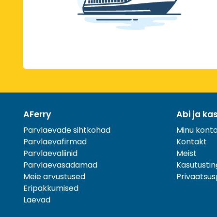
AFerry
Abi ja ka
Parvlaevade sihtkohad
Minu kont
Parvlaevafirmad
Kontakt
Parvlaevaliinid
Meist
Parvlaevasadamad
Kasutusti
Meie arvustused
Privaatsusp
Eripakkumised
Laevad