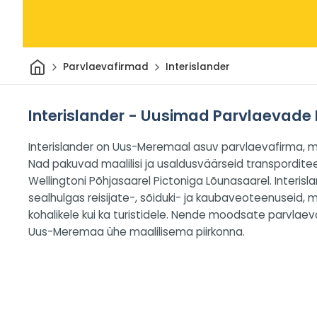
Avaleht
Parvlaevafirmad
Interislander
Interislander - Uusimad Parvlaevade
Interislander on Uus-Meremaal asuv parvlaevafirma, mi
Nad pakuvad maalilisi ja usaldusväärseid transpordit
Wellingtoni Põhjasaarel Pictoniga Lõunasaarel. Interis
sealhulgas reisijate-, sõiduki- ja kaubaveoteenuseid, m
kohalikele kui ka turistidele. Nende moodsate parvlae
Uus-Meremaa ühe maalilisema piirkonna.