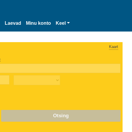
Laevad
Minu konto
Keel
Kaart
t
Otsing