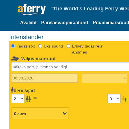
"The World's Leading Ferry Web
Avaleht
Parvlaevaoperaatorid
Praamimarsruud
Interislander
Tagasisõit
Üks suund
Erinev tagasireis
Andmed
Väljuv marsruut
Reisijad
18+