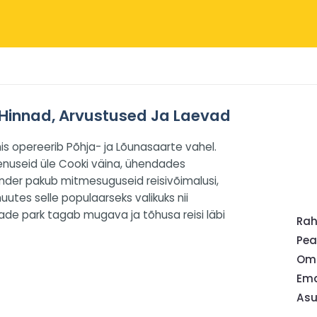
 Hinnad, Arvustused Ja Laevad
s opereerib Põhja- ja Lõunasaarte vahel.
eenuseid üle Cooki väina, ühendades
lander pakub mitmesuguseid reisivõimalusi,
uutes selle populaarseks valikuks nii
vade park tagab mugava ja tõhusa reisi läbi
Ra
Pea
Oma
Ema
Asu