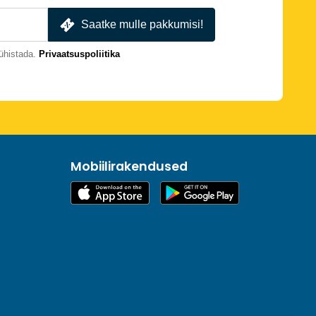
Saatke mulle pakkumisi!
ühistada.
Privaatsuspoliitika
Mobiilirakendused