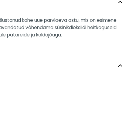
indlustanud kahe uue parvlaeva ostu, mis on esimene
kavandatud vähendama süsinikdioksiidi heitkoguseid
ale patareide ja kaldajõuga.