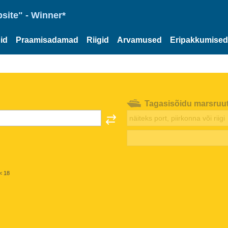
site" - Winner*
id
Praamisadamad
Riigid
Arvamused
Eripakkumised
Tagasisõidu marsruu
< 18