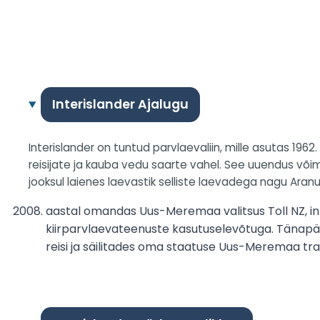
Interislander Ajalugu
Interislander on tuntud parvlaevaliin, mille asutas 1
reisijate ja kauba vedu saarte vahel. See uuendus võim
jooksul laienes laevastik selliste laevadega nagu Aranu
aastal omandas Uus-Meremaa valitsus Toll NZ, inte
kiirparvlaevateenuste kasutuselevõtuga. Tänapäev
reisi ja säilitades oma staatuse Uus-Meremaa tra