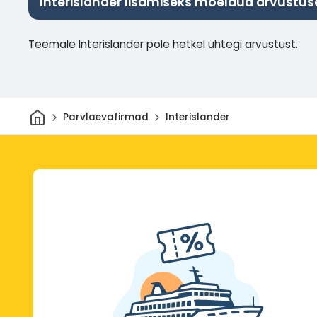
Interislander lisamiseks mõeldud arvustus
Teemale Interislander pole hetkel ühtegi arvustust.
Avaleht
Parvlaevafirmad
Interislander