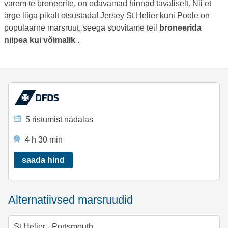
varem te broneerite, on odavamad hinnad tavaliselt. Nii et
ärge liiga pikalt otsustada! Jersey St Helier kuni Poole on
populaarne marsruut, seega soovitame teil
broneerida
niipea kui võimalik
.
5 ristumist nädalas
4 h 30 min
saada hind
Alternatiivsed marsruudid
St Helier - Portsmouth