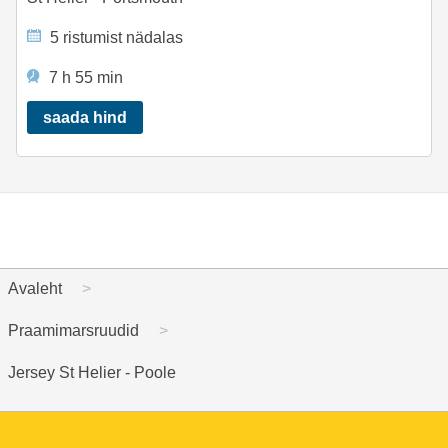
5 ristumist nädalas
7 h 55 min
saada hind
Avaleht
Praamimarsruudid
Jersey St Helier - Poole