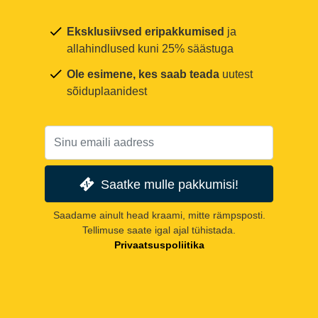
Eksklusiivsed eripakkumised
ja
allahindlused kuni 25% säästuga
Ole esimene, kes saab teada
uutest
sõiduplaanidest
Saatke mulle pakkumisi!
Saadame ainult head kraami, mitte rämpsposti.
Tellimuse saate igal ajal tühistada.
Privaatsuspoliitika