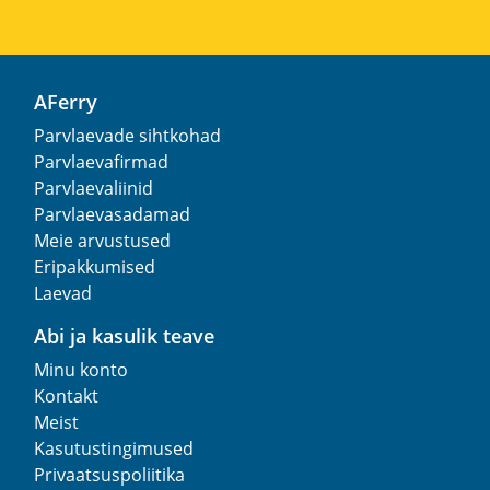
AFerry
Parvlaevade sihtkohad
Parvlaevafirmad
Parvlaevaliinid
Parvlaevasadamad
Meie arvustused
Eripakkumised
Laevad
Abi ja kasulik teave
Minu konto
Kontakt
Meist
Kasutustingimused
Privaatsuspoliitika