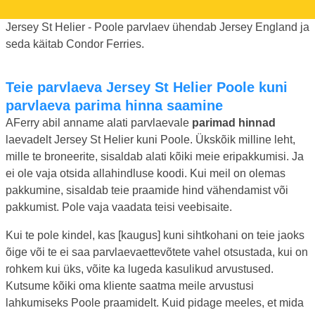
Jersey St Helier - Poole parvlaev ühendab Jersey England ja
seda käitab Condor Ferries.
Teie parvlaeva Jersey St Helier Poole kuni
parvlaeva parima hinna saamine
AFerry abil anname alati parvlaevale
parimad hinnad
laevadelt Jersey St Helier kuni Poole. Ükskõik milline leht,
mille te broneerite, sisaldab alati kõiki meie eripakkumisi. Ja
ei ole vaja otsida allahindluse koodi. Kui meil on olemas
pakkumine, sisaldab teie praamide hind vähendamist või
pakkumist. Pole vaja vaadata teisi veebisaite.
Kui te pole kindel, kas [kaugus] kuni sihtkohani on teie jaoks
õige või te ei saa parvlaevaettevõtete vahel otsustada, kui on
rohkem kui üks, võite ka lugeda kasulikud arvustused.
Kutsume kõiki oma kliente saatma meile arvustusi
lahkumiseks Poole praamidelt. Kuid pidage meeles, et mida