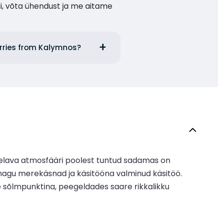
i, võta ühendust ja me aitame
erries from Kalymnos?
elava atmosfääri poolest tuntud sadamas on
, nagu merekäsnad ja käsitööna valminud käsitöö.
se sõlmpunktina, peegeldades saare rikkalikku