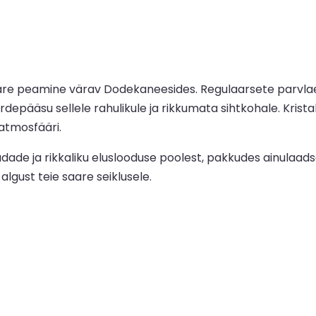
 saare peamine värav Dodekaneesides. Regulaarsete parvla
pääsu sellele rahulikule ja rikkumata sihtkohale. Krista
atmosfääri.
de ja rikkaliku eluslooduse poolest, pakkudes ainulaads
algust teie saare seiklusele.