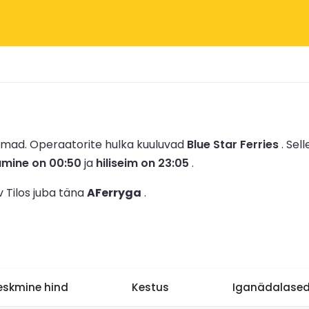
irmad.
Operaatorite hulka kuuluvad
Blue Star Ferries
.
Sell
umine on 00:50
ja
hiliseim on 23:05
.
v Tilos juba täna
AFerryga
.
eskmine hind
Kestus
Iganädalased 