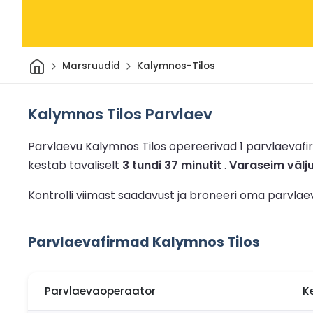
Avaleht
Marsruudid
Kalymnos-Tilos
Kalymnos Tilos Parvlaev
Parvlaevu Kalymnos Tilos opereerivad 1 parvlaevaf
kestab tavaliselt
3 tundi 37 minutit
.
Varaseim välj
Kontrolli viimast saadavust ja broneeri oma parvlae
Parvlaevafirmad Kalymnos Tilos
Parvlaevaoperaator
K