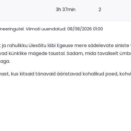
3h 37min
2
eeringutel. Viimati uuendatud: 08/08/2026 01:00
ja rahulikku ülesõitu läbi Egeuse mere sädelevate siniste 
ad künklike mägede taustal. Sadam, mida tavaliselt ümbri
aga.
nnast, kus kitsaid tänavaid ääristavad kohalikud poed, koh