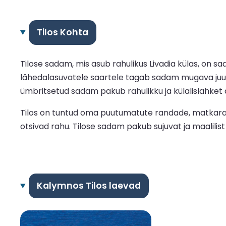
Tilos Kohta
Tilose sadam, mis asub rahulikus Livadia külas, on
lähedalasuvatele saartele tagab sadam mugava juurde
ümbritsetud sadam pakub rahulikku ja külalislahket 
Tilos on tuntud oma puutumatute randade, matkarada
otsivad rahu. Tilose sadam pakub sujuvat ja maalilist 
Kalymnos Tilos laevad