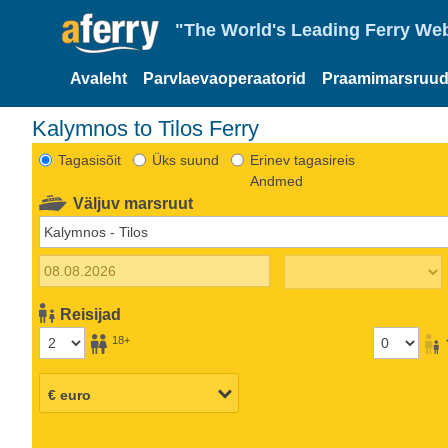
"The World's Leading Ferry Web
Avaleht
Parvlaevaoperaatorid
Praamimarsruud
Kalymnos to Tilos Ferry
Tagasisõit
Üks suund
Erinev tagasireis
Andmed
Väljuv marsruut
Reisijad
18+