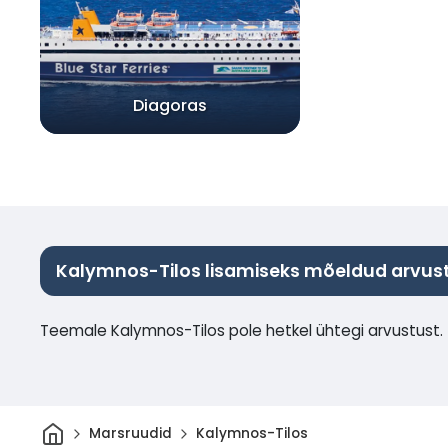
Diagoras
Kalymnos-Tilos lisamiseks mõeldud arvus
Teemale Kalymnos-Tilos pole hetkel ühtegi arvustust.
Avaleht
Marsruudid
Kalymnos-Tilos