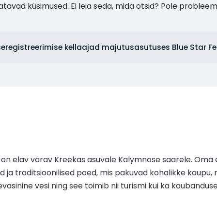
tavad küsimused. Ei leia seda, mida otsid? Pole probleem
sseregistreerimise kellaajad majutusasutuses Blue Star F
n elav värav Kreekas asuvale Kalymnose saarele. Oma 
d ja traditsioonilised poed, mis pakuvad kohalikke kaupu
evasinine vesi ning see toimib nii turismi kui ka kaubandu