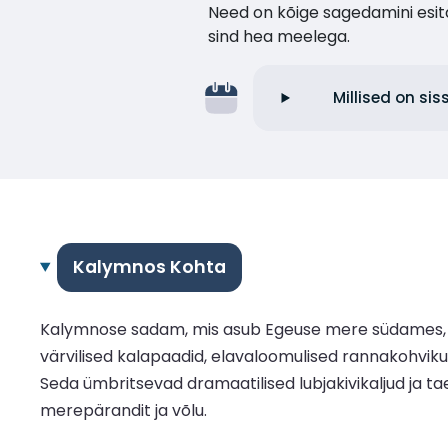
Need on kõige sagedamini esita
sind hea meelega.
Millised on si
Kalymnos Kohta
Kalymnose sadam, mis asub Egeuse mere südames, o
värvilised kalapaadid, elavaloomulised rannakohviku
Seda ümbritsevad dramaatilised lubjakivikaljud ja ta
merepärandit ja võlu.