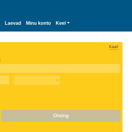
Laevad
Minu konto
Keel
Kaart
t
Otsing