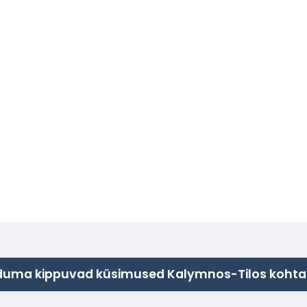
duma kippuvad küsimused Kalymnos-Tilos kohta