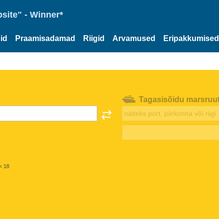
site" - Winner*
id
Praamisadamad
Riigid
Arvamused
Eripakkumised
Tagasisõidu marsruu
< 18