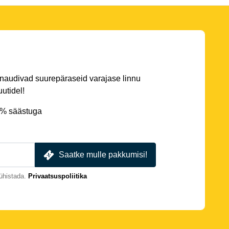
 naudivad suurepäraseid varajase linnu
utidel!
5% säästuga
Saatke mulle pakkumisi!
ühistada.
Privaatsuspoliitika