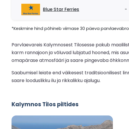
Blue Star Ferries
-
*Keskmine hind põhineb viimase 30 päeva parvlaevabron
Parvlaevareis Kalymnosest Tilosesse pakub maalilist 
karm rannajoon ja võluvad lubjatud hooned, mis asuv
omapärase atmosfääri ja saare pingevaba õhkkonn
Saabumisel leiate end väikesest traditsioonilisest li
saare looduslikku ilu ja rikkalikku ajalugu.
Kalymnos Tilos piltides