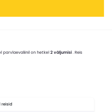
el parvlaevaliinil on hetkel
2 väljumisi
.
Reis
reisid