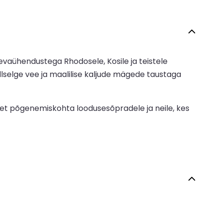
evaühendustega Rhodosele, Kosile ja teistele
llselge vee ja maalilise kaljude mägede taustaga
et põgenemiskohta loodusesõpradele ja neile, kes