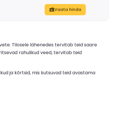
Vaata hinda
vete. Tilosele lähenedes tervitab teid saare
tsevad rahulikud veed, tervitab teid
vikud ja kõrtsid, mis kutsuvad teid avastama