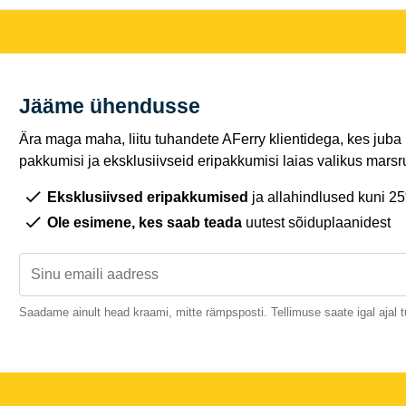
Jääme ühendusse
Ära maga maha, liitu tuhandete AFerry klientidega, kes juba
pakkumisi ja eksklusiivseid eripakkumisi laias valikus marsru
Eksklusiivsed eripakkumised
ja allahindlused kuni 2
Ole esimene, kes saab teada
uutest sõiduplaanidest
Saadame ainult head kraami, mitte rämpsposti. Tellimuse saate igal ajal t