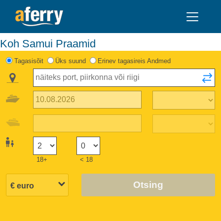
Koh Samui Praamid
Tagasisõit
Üks suund
Erinev tagasireis Andmed
18+
< 18
Otsing