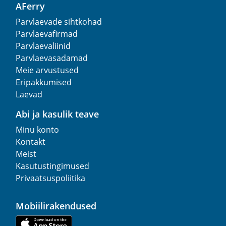
AFerry
Parvlaevade sihtkohad
Parvlaevafirmad
Parvlaevaliinid
Parvlaevasadamad
Meie arvustused
Eripakkumised
Laevad
Abi ja kasulik teave
Minu konto
Kontakt
Meist
Kasutustingimused
Privaatsuspoliitika
Mobiilirakendused