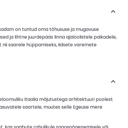
v sadam on tuntud oma tõhususe ja mugavuse
ja lihtne juurdepääs linna ajaloolistele paikadele,
t nii saarele hüppamiseks, iidsete varemete
loomuliku Itaalia mõjutustega arhitektuuri poolest
asuvatele saartele, muutes selle Egeuse mere
lest, kas saabute rahulikule saarepõgenemisele või