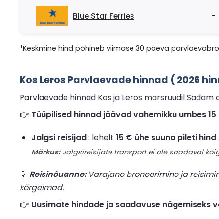
Blue Star Ferries
-
*Keskmine hind põhineb viimase 30 päeva parvlaevabron
Kos Leros Parvlaevade hinnad ( 2026 h
Parvlaevade hinnad Kos ja Leros marsruudil Sadam on
👉
Tüüpilised hinnad jäävad vahemikku umbes 15 € 
Jalgsi reisijad
: lehelt
15 € ühe suuna pileti hind
Märkus:
Jalgsireisijate transport ei ole saadaval kõig
💡
Reisinõuanne:
Varajane broneerimine ja reisimi
kõrgeimad.
👉
Uusimate hindade ja saadavuse nägemiseks va