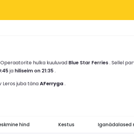
.
Operaatorite hulka kuuluvad
Blue Star Ferries
.
Sellel par
9:45
ja
hiliseim on 21:35
.
v Leros juba täna
AFerryga
.
eskmine hind
Kestus
Iganädalased r