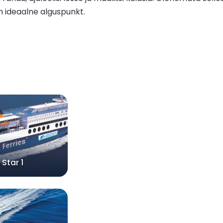
am ideaalne alguspunkt.
 Star 1