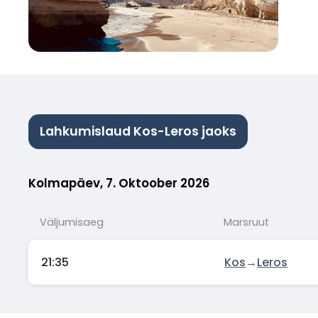
Lahkumislaud Kos-Leros jaoks
Kolmapäev, 7. Oktoober 2026
Väljumisaeg
Marsruut
21:35
Kos
→
Leros