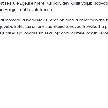
t reisi üle Egeuse mere. Kui parvlaev Kosilt väljub, saavad 
ärk-järgult nähtavale kerkib.
tmosfäär ja looduslik ilu. Leros on tuntud oma võluvate kül
ngevaba koht, kus on armsad kitsad tänavad, kohvikud ja 
lt ujumiseks ja lõõgastumiseks. Ajaloohuvilistele pakub L