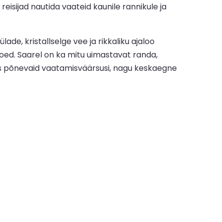
reisijad nautida vaateid kaunile rannikule ja
ade, kristallselge vee ja rikkaliku ajaloo
poed. Saarel on ka mitu uimastavat randa,
eros põnevaid vaatamisväärsusi, nagu keskaegne