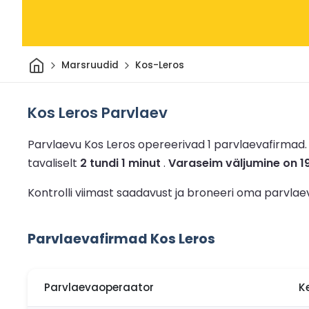
Avaleht
Marsruudid
Kos-Leros
Kos Leros Parvlaev
Parvlaevu Kos Leros opereerivad 1 parvlaevafirmad
tavaliselt
2 tundi 1 minut
.
Varaseim väljumine on 1
Kontrolli viimast saadavust ja broneeri oma parvlae
Parvlaevafirmad Kos Leros
Parvlaevaoperaator
K