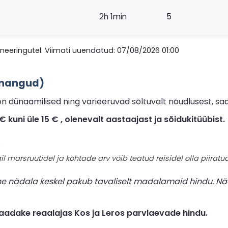
2h 1min
5
eeringutel. Viimati uuendatud: 07/08/2026 01:00
innangud)
 dünaamilised ning varieeruvad sõltuvalt nõudlusest, saa
kuni üle 15 € , olenevalt aastaajast ja sõidukitüübist.
.
il marsruutidel ja kohtade arv võib teatud reisidel olla piiratud
ne nädala keskel pakub tavaliselt madalamaid hindu. Nä
adake reaalajas Kos ja Leros parvlaevade hindu.