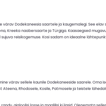
ne värav Dodekaneesia saartele ja kaugemalegi. See ela
a, Kreeka naabersaarte ja Türgiga. Kaasaegsed mugavused 
d sujuva reisikogemuse. Kosi sadam on ideaalne lähtepunk
mine värav sellele kaunile Dodekaneeside saarele. Oma ise
teena, Rhodosele, Kosile, Patmosele ja teistele lähedal
randu, ajaloolisi losse ja maalilisi külasid. Olenemata sel