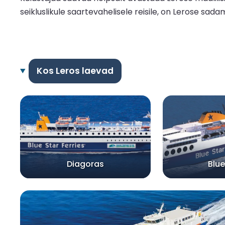
seikluslikule saartevahelisele reisile, on Lerose sad
Kos Leros laevad
Diagoras
Blue