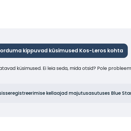
orduma kippuvad küsimused Kos-Leros kohta
tavad küsimused. Ei leia seda, mida otsid? Pole probleem
 sisseregistreerimise kellaajad majutusasutuses Blue Sta