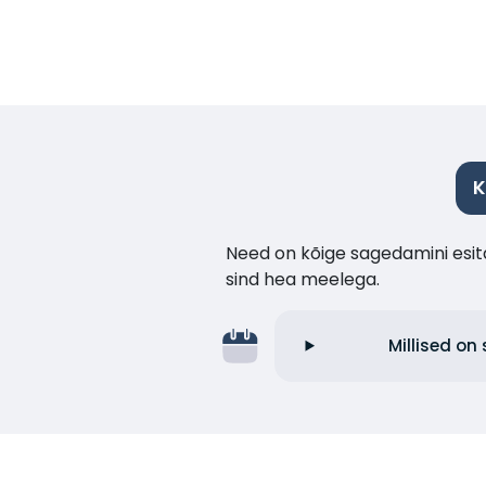
K
Need on kõige sagedamini esita
sind hea meelega.
Millised on