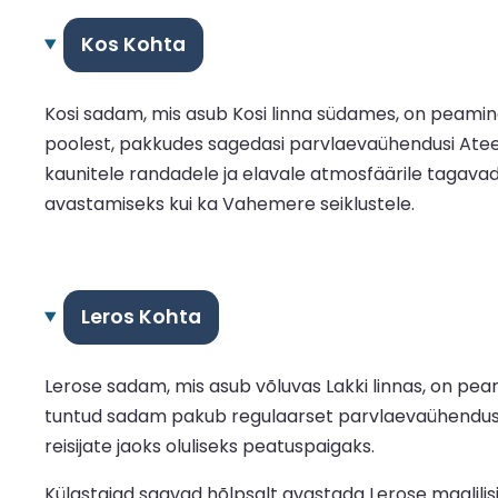
Kos Kohta
Kosi sadam, mis asub Kosi linna südames, on peami
poolest, pakkudes sagedasi parvlaevaühendusi Ateen
kaunitele randadele ja elavale atmosfäärile tagava
avastamiseks kui ka Vahemere seiklustele.
Leros Kohta
Lerose sadam, mis asub võluvas Lakki linnas, on pea
tuntud sadam pakub regulaarset parvlaevaühendust A
reisijate jaoks oluliseks peatuspaigaks.
Külastajad saavad hõlpsalt avastada Lerose maalilisi 