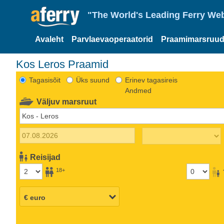
"The World's Leading Ferry Web
Avaleht
Parvlaevaoperaatorid
Praamimarsruud
Kos Leros Praamid
Tagasisõit
Üks suund
Erinev tagasireis
Andmed
Väljuv marsruut
Reisijad
18+