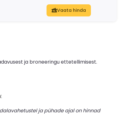
Vaata hinda
davusest ja broneeringu ettetellimisest.
.
dalavahetustel ja pühade ajal on hinnad