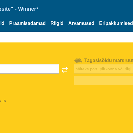
site" - Winner*
id
Praamisadamad
Riigid
Arvamused
Eripakkumised
Tagasisõidu marsruu
< 18