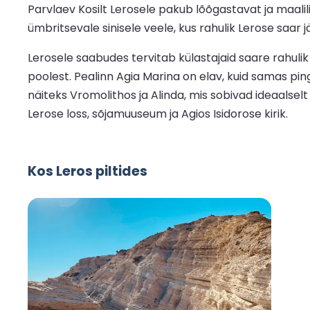
Parvlaev Kosilt Lerosele pakub lõõgastavat ja maalilis
ümbritsevale sinisele veele, kus rahulik Lerose saar j
Lerosele saabudes tervitab külastajaid saare rahulik a
poolest. Pealinn Agia Marina on elav, kuid samas pi
näiteks Vromolithos ja Alinda, mis sobivad ideaalse
Lerose loss, sõjamuuseum ja Agios Isidorose kirik.
Kos Leros piltides