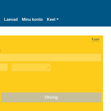
Laevad
Minu konto
Keel
Kaart
t
Otsing