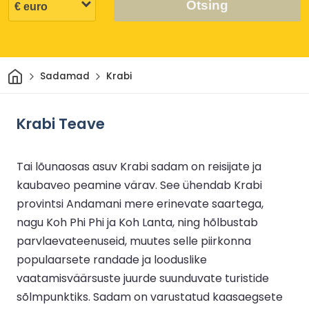
Otsing
Avaleht
Sadamad
Krabi
Krabi Teave
Tai lõunaosas asuv Krabi sadam on reisijate ja
kaubaveo peamine värav. See ühendab Krabi
provintsi Andamani mere erinevate saartega,
nagu Koh Phi Phi ja Koh Lanta, ning hõlbustab
parvlaevateenuseid, muutes selle piirkonna
populaarsete randade ja looduslike
vaatamisväärsuste juurde suunduvate turistide
sõlmpunktiks. Sadam on varustatud kaasaegsete