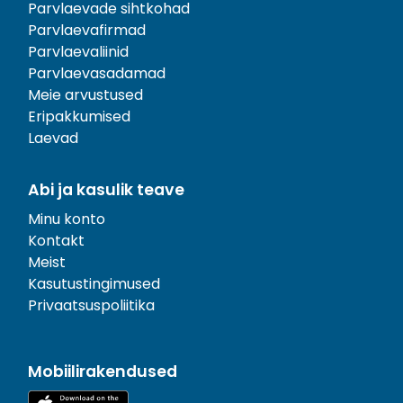
Parvlaevade sihtkohad
Parvlaevafirmad
Parvlaevaliinid
Parvlaevasadamad
Meie arvustused
Eripakkumised
Laevad
Abi ja kasulik teave
Minu konto
Kontakt
Meist
Kasutustingimused
Privaatsuspoliitika
Mobiilirakendused