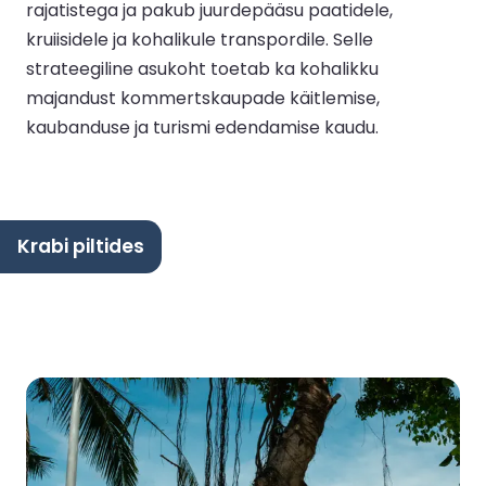
rajatistega ja pakub juurdepääsu paatidele,
kruiisidele ja kohalikule transpordile. Selle
strateegiline asukoht toetab ka kohalikku
majandust kommertskaupade käitlemise,
kaubanduse ja turismi edendamise kaudu.
Krabi piltides