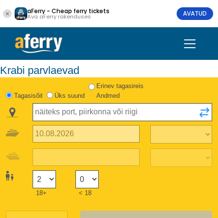
aFerry - Cheap ferry tickets
AVATUD
Ava aFerry rakenduses
Krabi parvlaevad
Erinev tagasireis
Tagasisõit
Üks suund
Andmed
18+
< 18