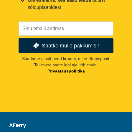
Ole esimene, kes saab teada
uutest
sõiduplaanidest
Saatke mulle pakkumisi!
Saadame ainult head kraami, mitte rämpsposti.
Tellimuse saate igal ajal tühistada.
Privaatsuspoliitika
AFerry