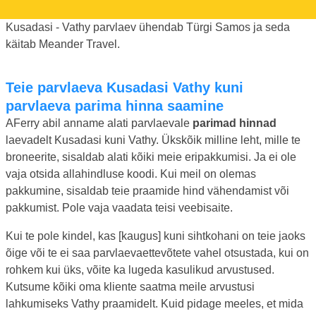
Kusadasi - Vathy parvlaev ühendab Türgi Samos ja seda
käitab Meander Travel.
Teie parvlaeva Kusadasi Vathy kuni
parvlaeva parima hinna saamine
AFerry abil anname alati parvlaevale
parimad hinnad
laevadelt Kusadasi kuni Vathy. Ükskõik milline leht, mille te
broneerite, sisaldab alati kõiki meie eripakkumisi. Ja ei ole
vaja otsida allahindluse koodi. Kui meil on olemas
pakkumine, sisaldab teie praamide hind vähendamist või
pakkumist. Pole vaja vaadata teisi veebisaite.
Kui te pole kindel, kas [kaugus] kuni sihtkohani on teie jaoks
õige või te ei saa parvlaevaettevõtete vahel otsustada, kui on
rohkem kui üks, võite ka lugeda kasulikud arvustused.
Kutsume kõiki oma kliente saatma meile arvustusi
lahkumiseks Vathy praamidelt. Kuid pidage meeles, et mida