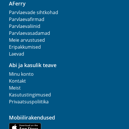
AFerry
Parvlaevade sihtkohad
Parvlaevafirmad
Parvlaevaliinid
Parvlaevasadamad
Meie arvustused
Eripakkumised
Laevad
Abi ja kasulik teave
Minu konto
Kontakt
Meist
Kasutustingimused
Privaatsuspoliitika
Mobiilirakendused