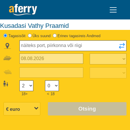
Kusadasi Vathy Praamid
Tagasisõit
Üks suund
Erinev tagasireis Andmed
18+
< 18
Otsing