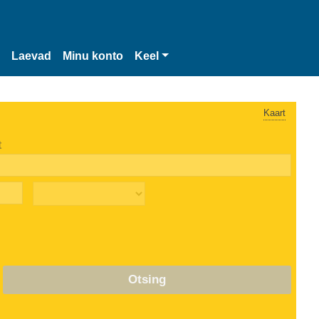
Laevad
Minu konto
Keel
Kaart
t
Otsing