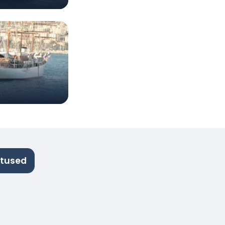
stused
.