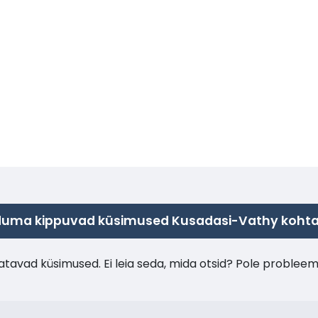
duma kippuvad küsimused Kusadasi-Vathy koht
tavad küsimused. Ei leia seda, mida otsid? Pole probleem