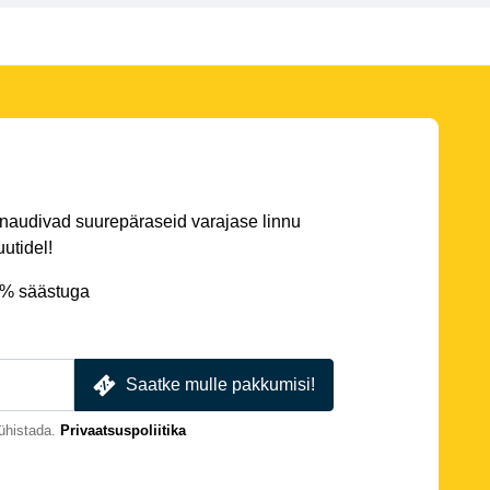
 naudivad suurepäraseid varajase linnu
utidel!
5% säästuga
Saatke mulle pakkumisi!
ühistada.
Privaatsuspoliitika