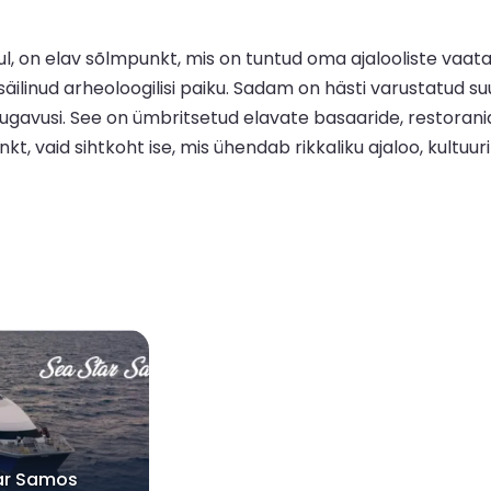
, on elav sõlmpunkt, mis on tuntud oma ajalooliste vaata
äilinud arheoloogilisi paiku. Sadam on hästi varustatud suu
ugavusi. See on ümbritsetud elavate basaaride, restorani
kt, vaid sihtkoht ise, mis ühendab rikkaliku ajaloo, kultuur
ar Samos