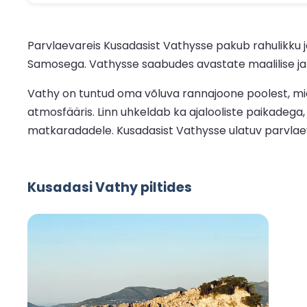
Parvlaevareis Kusadasist Vathysse pakub rahulikku j
Samosega. Vathysse saabudes avastate maalilise ja k
Vathy on tuntud oma võluva rannajoone poolest, mida 
atmosfääris. Linn uhkeldab ka ajalooliste paikadeg
matkaradadele. Kusadasist Vathysse ulatuv parvlaev 
Kusadasi Vathy piltides