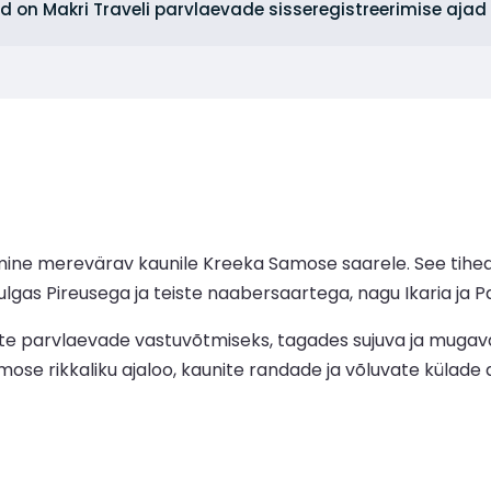
sed on Makri Traveli parvlaevade sisseregistreerimise aja
ne merevärav kaunile Kreeka Samose saarele. See tiheda
gas Pireusega ja teiste naabersaartega, nagu Ikaria ja 
kite parvlaevade vastuvõtmiseks, tagades sujuva ja mugav
e rikkaliku ajaloo, kaunite randade ja võluvate külade