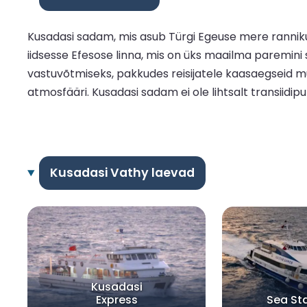
Kusadasi sadam, mis asub Türgi Egeuse mere rannikul
iidsesse Efesose linna, mis on üks maailma paremini s
vastuvõtmiseks, pakkudes reisijatele kaasaegseid m
atmosfääri. Kusadasi sadam ei ole lihtsalt transiidipun
Kusadasi Vathy laevad
Kusadasi
Express
Sea St