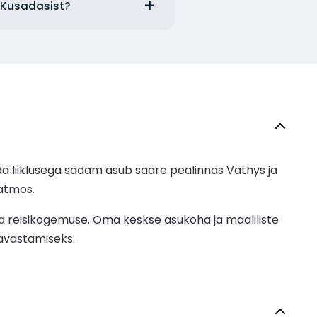
d Kusadasist?
 liiklusega sadam asub saare pealinnas Vathys ja
Patmos.
a reisikogemuse. Oma keskse asukoha ja maaliliste
 avastamiseks.