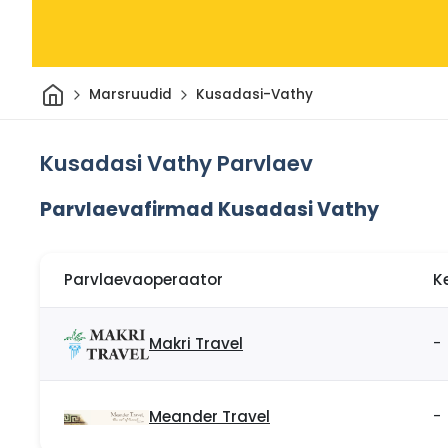
Avaleht
Marsruudid
Kusadasi-Vathy
Kusadasi Vathy Parvlaev
Parvlaevafirmad Kusadasi Vathy
Parvlaevaoperaator
K
Makri Travel
-
Meander Travel
-