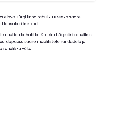
 elava Türgi linna rahuliku Kreeka saare
ad lopsakad künkad.
te nautida kohalikke Kreeka hõrgutisi rahulikus
uurdepääsu saare maalilistele randadele ja
 rahulikku võlu.