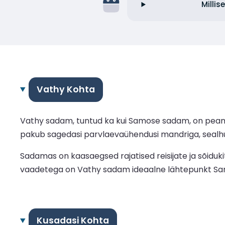
Milli
Vathy Kohta
Vathy sadam, tuntud ka kui Samose sadam, on peami
pakub sagedasi parvlaevaühendusi mandriga, sealhul
Sadamas on kaasaegsed rajatised reisijate ja sõidu
vaadetega on Vathy sadam ideaalne lähtepunkt Samos
Kusadasi Kohta