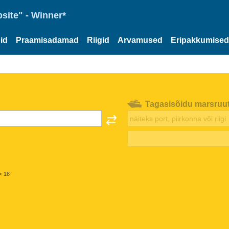
site" - Winner*
id
Praamisadamad
Riigid
Arvamused
Eripakkumised
Tagasisõidu marsruu
< 18