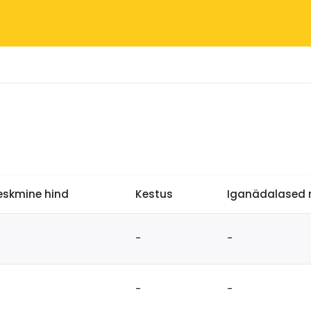
eskmine hind
Kestus
Iganädalased r
-
-
-
-