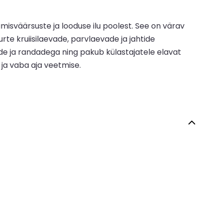
misväärsuste ja looduse ilu poolest. See on värav
rte kruiisilaevade, parvlaevade ja jahtide
de ja randadega ning pakub külastajatele elavat
i ja vaba aja veetmise.