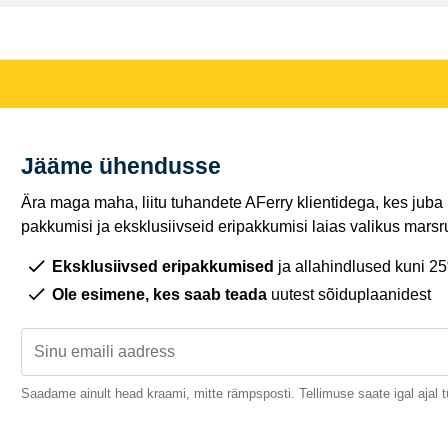
Jääme ühendusse
Ära maga maha, liitu tuhandete AFerry klientidega, kes juba
pakkumisi ja eksklusiivseid eripakkumisi laias valikus marsru
Eksklusiivsed eripakkumised
ja allahindlused kuni 2
Ole esimene, kes saab teada
uutest sõiduplaanidest
Saadame ainult head kraami, mitte rämpsposti. Tellimuse saate igal ajal t