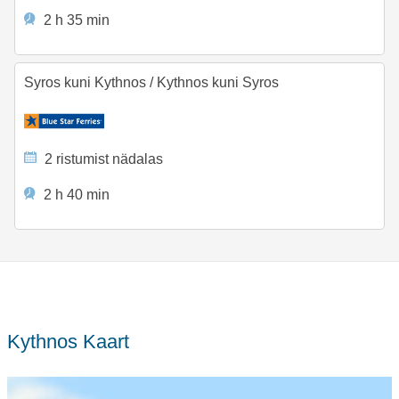
2 h 35 min
Syros kuni Kythnos
/
Kythnos kuni Syros
2 ristumist nädalas
2 h 40 min
Kythnos Kaart