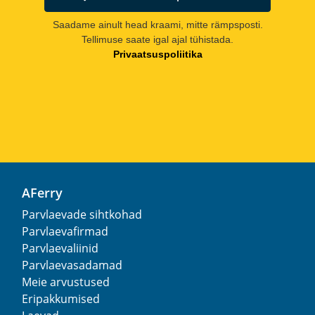
Saadame ainult head kraami, mitte rämpsposti.
Tellimuse saate igal ajal tühistada.
Privaatsuspoliitika
AFerry
Parvlaevade sihtkohad
Parvlaevafirmad
Parvlaevaliinid
Parvlaevasadamad
Meie arvustused
Eripakkumised