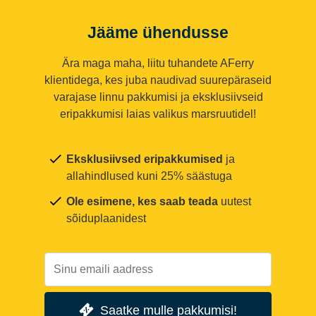
Jääme ühendusse
Ära maga maha, liitu tuhandete AFerry
klientidega, kes juba naudivad suurepäraseid
varajase linnu pakkumisi ja eksklusiivseid
eripakkumisi laias valikus marsruutidel!
Eksklusiivsed eripakkumised
ja
allahindlused kuni 25% säästuga
Ole esimene, kes saab teada
uutest
sõiduplaanidest
Saatke mulle pakkumisi!