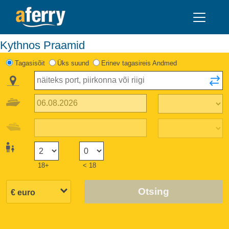
Kythnos Praamid
Tagasisõit
Üks suund
Erinev tagasireis Andmed
18+
< 18
Otsing