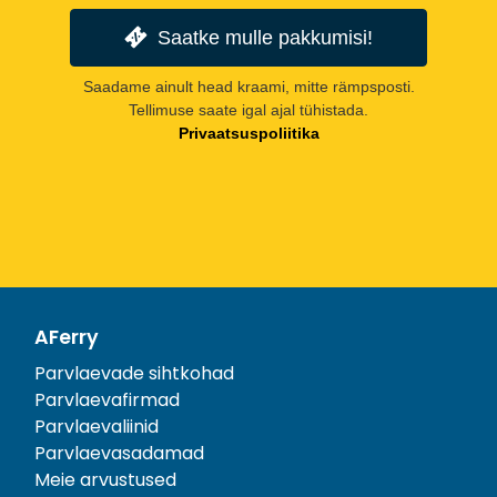
Saatke mulle pakkumisi!
Saadame ainult head kraami, mitte rämpsposti.
Tellimuse saate igal ajal tühistada.
Privaatsuspoliitika
AFerry
Parvlaevade sihtkohad
Parvlaevafirmad
Parvlaevaliinid
Parvlaevasadamad
Meie arvustused