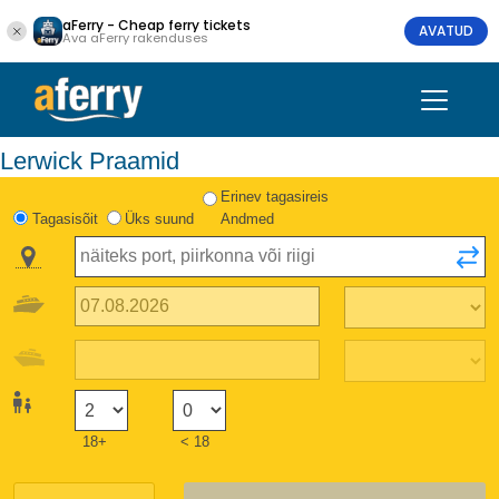
aFerry - Cheap ferry tickets
AVATUD
Ava aFerry rakenduses
Lerwick Praamid
Erinev tagasireis
Tagasisõit
Üks suund
Andmed
18+
< 18