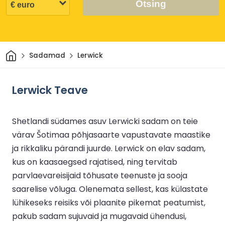
Otsing
Avaleht
Sadamad
Lerwick
Lerwick Teave
Shetlandi südames asuv Lerwicki sadam on teie
värav Šotimaa põhjasaarte vapustavate maastike
ja rikkaliku pärandi juurde. Lerwick on elav sadam,
kus on kaasaegsed rajatised, ning tervitab
parvlaevareisijaid tõhusate teenuste ja sooja
saarelise võluga. Olenemata sellest, kas külastate
lühikeseks reisiks või plaanite pikemat peatumist,
pakub sadam sujuvaid ja mugavaid ühendusi,