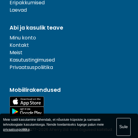
Eripakkumised
Laevad
Abi ja kasulik teave
Minu konto
Kontakt
Meist
Kasutustingimused
Privaatsuspoliitika
Mobiilirakendused
Meie saidi kasutamine tähendab, et nõustute küpsiste ja sarnaste
tehnoloogiate kasutamisega. Nende keelamiseks lugege palun meie
Sule
© 1977-
2026
AFerry Ltd. Kõik õigused kaitstud..
privaatsuspoliitika
.