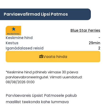
Parvlaevafirmad Lipsi Patmos
Blue Star Ferries
-
29min
2
Vaata hinda
*Keskmine hind põhineb viimase 30 päeva
parvlaevabroneeringutel. Viimati uuendatud:
08/08/2026 01:00
Parvlaevareis Lipsist Patmosele pakub
maalilist teekonda kahe lummava