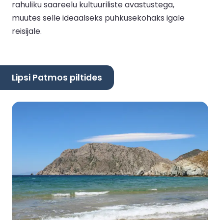
rahuliku saareelu kultuuriliste avastustega,
muutes selle ideaalseks puhkusekohaks igale
reisijale.
Lipsi Patmos piltides