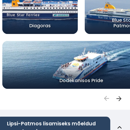
Blue St
Diagoras
Patmo
Dodekanisos Pride
Lipsi-Patmos lisamiseks mõeldud