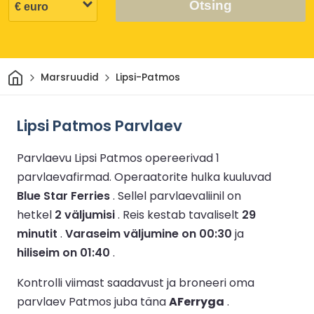
Otsing
Avaleht
Marsruudid
Lipsi-Patmos
Lipsi Patmos Parvlaev
Parvlaevu Lipsi Patmos opereerivad 1
parvlaevafirmad.
Operaatorite hulka kuuluvad
Blue Star Ferries
.
Sellel parvlaevaliinil on
hetkel
2 väljumisi
.
Reis kestab tavaliselt
29
minutit
.
Varaseim väljumine on 00:30
ja
hiliseim on 01:40
.
Kontrolli viimast saadavust ja broneeri oma
parvlaev Patmos juba täna
AFerryga
.