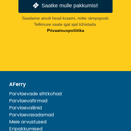
Saatke mulle pakkumisi!
Saadame ainult head kraami, mitte rämpsposti.
Tellimuse saate igal ajal tühistada.
Privaatsuspoliitika
AFerry
Parvlaevade sihtkohad
Parvlaevafirmad
Parvlaevaliinid
Parvlaevasadamad
Meie arvustused
Eripakkumised