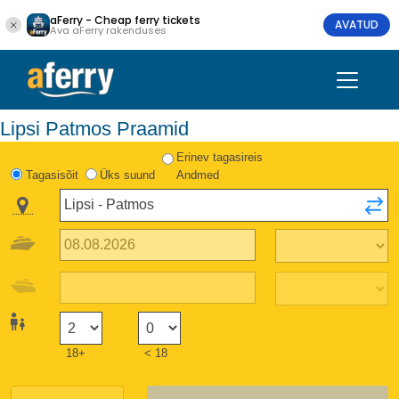
aFerry - Cheap ferry tickets
AVATUD
Ava aFerry rakenduses
Lipsi Patmos Praamid
Erinev tagasireis
Tagasisõit
Üks suund
Andmed
18+
< 18