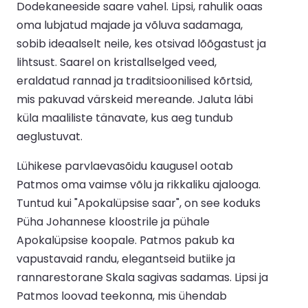
Dodekaneeside saare vahel. Lipsi, rahulik oaas
oma lubjatud majade ja võluva sadamaga,
sobib ideaalselt neile, kes otsivad lõõgastust ja
lihtsust. Saarel on kristallselged veed,
eraldatud rannad ja traditsioonilised kõrtsid,
mis pakuvad värskeid mereande. Jaluta läbi
küla maaliliste tänavate, kus aeg tundub
aeglustuvat.
Lühikese parvlaevasõidu kaugusel ootab
Patmos oma vaimse võlu ja rikkaliku ajalooga.
Tuntud kui "Apokalüpsise saar", on see koduks
Püha Johannese kloostrile ja pühale
Apokalüpsise koopale. Patmos pakub ka
vapustavaid randu, elegantseid butiike ja
rannarestorane Skala sagivas sadamas. Lipsi ja
Patmos loovad teekonna, mis ühendab