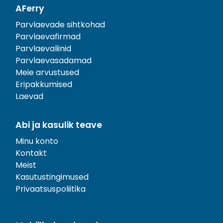
AFerry
Parvlaevade sihtkohad
Parvlaevafirmad
Parvlaevaliinid
Parvlaevasadamad
Meie arvustused
Eripakkumised
Laevad
Abi ja kasulik teave
Minu konto
Kontakt
Meist
Kasutustingimused
Privaatsuspoliitika