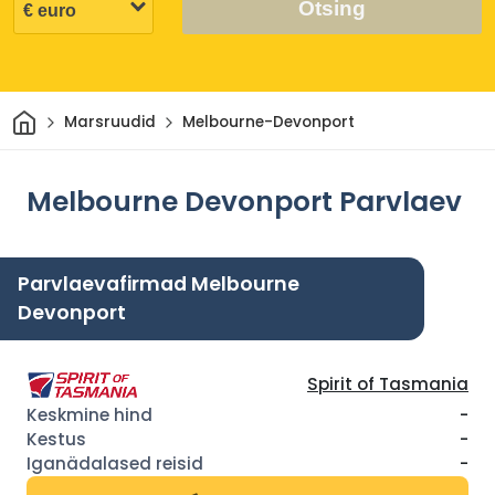
Otsing
Avaleht
Marsruudid
Melbourne-Devonport
Melbourne Devonport Parvlaev
Parvlaevafirmad Melbourne
Devonport
Spirit of Tasmania
-
-
-