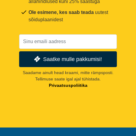
allahindlused kuni 25% säästuga
Ole esimene, kes saab teada
uutest
sõiduplaanidest
Saatke mulle pakkumisi!
Saadame ainult head kraami, mitte rämpsposti.
Tellimuse saate igal ajal tühistada.
Privaatsuspoliitika