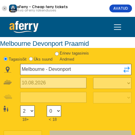
aFerry - Cheap ferry tickets
AVATUD
Ava aFerry rakenduses
Melbourne Devonport Praamid
Erinev tagasireis
Tagasisõit
Üks suund
Andmed
18+
< 18