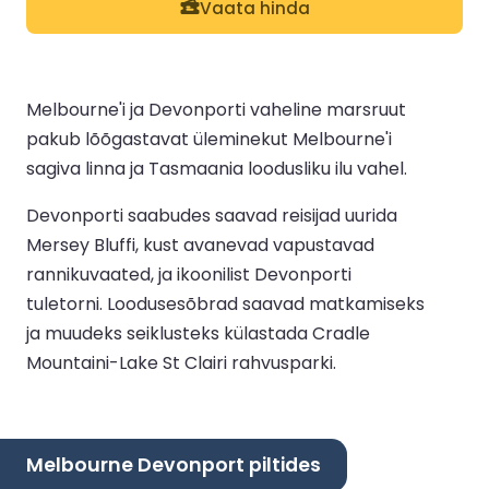
Vaata hinda
Melbourne'i ja Devonporti vaheline marsruut
pakub lõõgastavat üleminekut Melbourne'i
sagiva linna ja Tasmaania loodusliku ilu vahel.
Devonporti saabudes saavad reisijad uurida
Mersey Bluffi, kust avanevad vapustavad
rannikuvaated, ja ikoonilist Devonporti
tuletorni. Loodusesõbrad saavad matkamiseks
ja muudeks seiklusteks külastada Cradle
Mountaini-Lake St Clairi rahvusparki.
Melbourne Devonport piltides