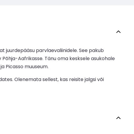
t juurdepääsu parvlaevaliinidele. See pakub
av Põhja-Aafrikasse. Tänu oma kesksele asukohale
a ja Picasso muuseum.
es. Olenemata sellest, kas reisite jalgsi või