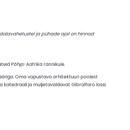
dalavahetustel ja pühade ajal on hinnad
ateid Põhja-Aafrika rannikule.
fääriga. Oma vapustava arhitektuuri poolest
 katedraali ja muljetavaldavat Gibralfaro lossi.