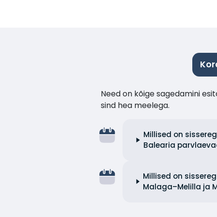
Kor
Need on kõige sagedamini esita
sind hea meelega.
Millised on sissere
Balearia parvlaeva
Millised on sisser
Malaga–Melilla ja 