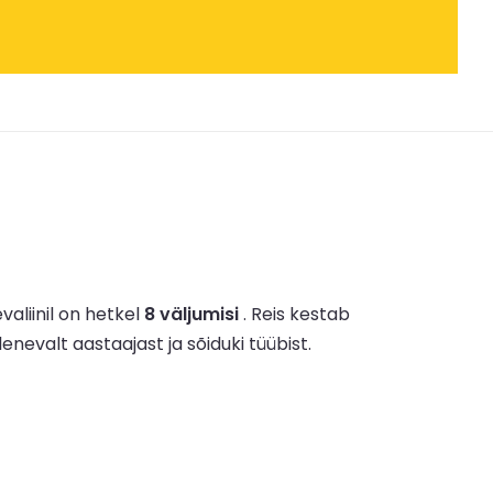
valiinil on hetkel
8 väljumisi
.
Reis kestab
lenevalt aastaajast ja sõiduki tüübist.