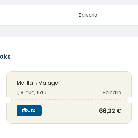
Balearia
aoks
Melilla
→
Malaga
L, 8. aug, 16:00
Balearia
66,22 €
Otsi