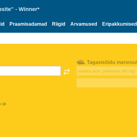
site" - Winner*
id
Praamisadamad
Riigid
Arvamused
Eripakkumised
Tagasisõidu marsruu
< 18