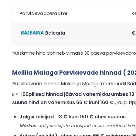
Parvlaevaoperaator
K
Balearia
€
*Keskmine hind põhineb viimase 30 päeva parvlaevabron
Melilla Malaga Parvlaevade hinnad ( 2
Parvlaevade hinnad Melilla ja Malaga marsruudil Sad
👉
Tüüpilised hinnad jäävad vahemikku umbes 13 € 
suuna hind on vahemikus 66 € kuni 160 €
, kuigi t
Jalgsi reisijad
:
13 € kuni 150 € ühes suunas
.
Märkus:
Jalgsireisijate transport ei ole saadaval kõig
Autod (sh juht)
:
ühes suunas 66 € miinimum 1