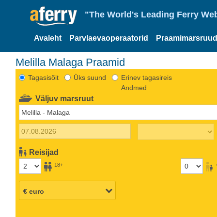
"The World's Leading Ferry Web
Avaleht
Parvlaevaoperaatorid
Praamimarsruud
Melilla Malaga Praamid
Tagasisõit
Üks suund
Erinev tagasireis
Andmed
Väljuv marsruut
Reisijad
18+