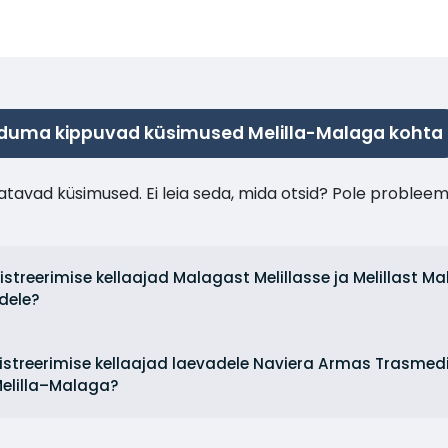
duma kippuvad küsimused Melilla-Malaga kohta
tavad küsimused. Ei leia seda, mida otsid? Pole probleem
gistreerimise kellaajad Malagast Melillasse ja Melillast M
dele?
egistreerimise kellaajad laevadele Naviera Armas Trasme
Melilla–Malaga?