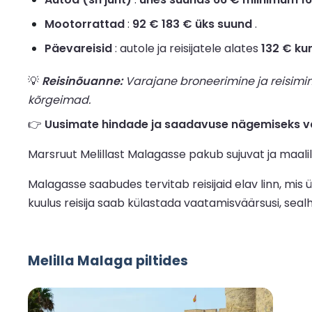
Mootorrattad
:
92 € 183 € üks suund
.
Päevareisid
: autole ja reisijatele alates
132 € ku
💡
Reisinõuanne:
Varajane broneerimine ja reisimi
kõrgeimad.
👉
Uusimate hindade ja saadavuse nägemiseks vaa
Marsruut Melillast Malagasse pakub sujuvat ja maalil
Malagasse saabudes tervitab reisijaid elav linn, mi
kuulus reisija saab külastada vaatamisväärsusi, sealh
Melilla Malaga piltides