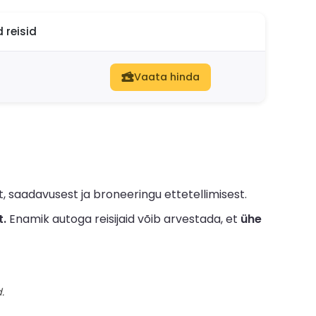
 reisid
Vaata hinda
, saadavusest ja broneeringu ettetellimisest.
t.
Enamik autoga reisijaid võib arvestada, et
ühe
.