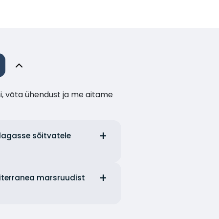
i, võta ühendust ja me aitame
alagasse sõitvatele
diterranea marsruudist