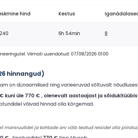
eskmine hind
Kestus
Iganädalased
240
6h 54min
8
eeringutel. Viimati uuendatud: 07/08/2026 01:00
026 hinnangud)
am on dünaamilised ning varieeruvad sõltuvalt nõudlusest
kuni üle 770 € , olenevalt aastaajast ja sõidukitüübis
ipptundidel võivad hinnad olla kõrgemad.
il marsruutidel ja kohtade arv võib teatud reisidel olla piiratud
60 €
, tipptundidel
770 €
tipp tõuseb.