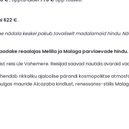
ni 622 €
.
ne nädala keskel pakub tavaliselt madalamaid hindu. Nä
dake reaalajas Melilla ja Malaga parvlaevade hindu.
ist reisi üle Vahemere. Reisijad saavad nautida avaraid va
s ühendab rikkaliku ajaloolise pärandi kosmopoliitse atmos
ulgas mauride Alcazaba kindlust, renessanss-stiilis Malaga