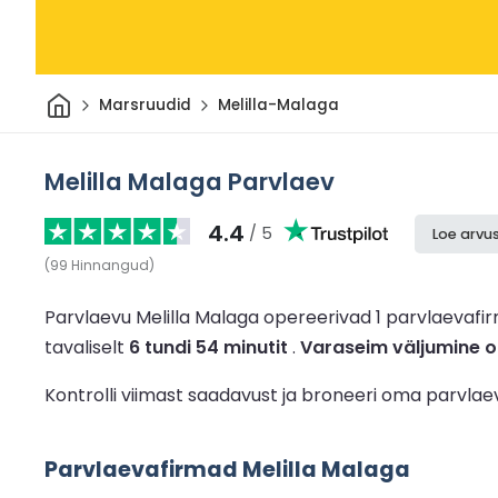
Avaleht
Marsruudid
Melilla-Malaga
Melilla Malaga Parvlaev
4.4
/ 5
Loe arvus
(
99
Hinnangud
)
Parvlaevu Melilla Malaga opereerivad 1 parvlaevafi
tavaliselt
6 tundi 54 minutit
.
Varaseim väljumine o
Kontrolli viimast saadavust ja broneeri oma parvla
Parvlaevafirmad Melilla Malaga