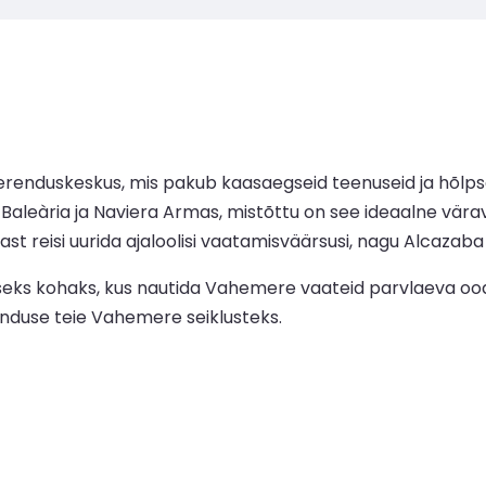
erenduskeskus, mis pakub kaasaegseid teenuseid ja hõlpsa
 Baleària ja Naviera Armas, mistõttu on see ideaalne vär
st reisi uurida ajaloolisi vaatamisväärsusi, nagu Alcazab
lseks kohaks, kus nautida Vahemere vaateid parvlaeva oodat
nduse teie Vahemere seiklusteks.