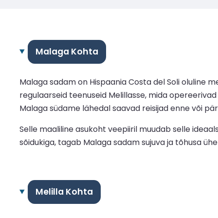
Malaga Kohta
Malaga sadam on Hispaania Costa del Soli oluline m
regulaarseid teenuseid Melillasse, mida opereerivad
Malaga südame lähedal saavad reisijad enne või pära
Selle maaliline asukoht veepiiril muudab selle ideaa
sõidukiga, tagab Malaga sadam sujuva ja tõhusa ühe
Melilla Kohta