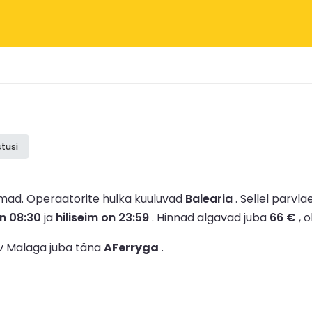
tusi
rmad.
Operaatorite hulka kuuluvad
Balearia
.
Sellel parvlae
n 08:30
ja
hiliseim on 23:59
.
Hinnad algavad juba
66 €
, o
ev Malaga juba täna
AFerryga
.