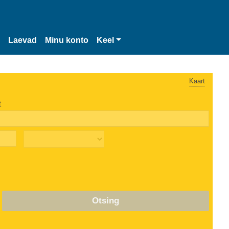
Laevad
Minu konto
Keel
Kaart
t
Otsing