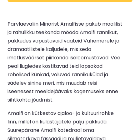
Parvlaevaliin Minorist Amalfisse pakub maalilist
ja rahulikku teekonda mööda Amalfi rannikut,
pakkudes vapustavaid vaateid Vahemerele ja
dramaatilistele kaljudele, mis seda
imetlusväärset piirkonda iseloomustavad. Vee
peal liugledes kostitavad teid lopsakad
rohelised künkad, võluvad rannikukülad ja
sädelev sinine meri, mis muudab reisi
iseenesest meeldejäävaks kogemuseks enne
sihtkohta jõudmist.
Amalfi on kütkestav ajaloo- ja kultuurirohke
linn, millel on külastajatele palju pakkuda.
Suurepärane Amalfi katedraal oma
silmatorkava fassaadi ja muljetavaldava