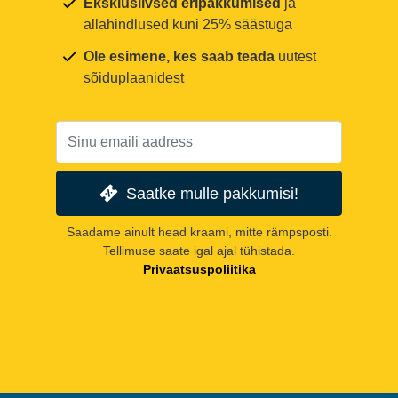
Eksklusiivsed eripakkumised
ja
allahindlused kuni 25% säästuga
Ole esimene, kes saab teada
uutest
sõiduplaanidest
Saatke mulle pakkumisi!
Saadame ainult head kraami, mitte rämpsposti.
Tellimuse saate igal ajal tühistada.
Privaatsuspoliitika