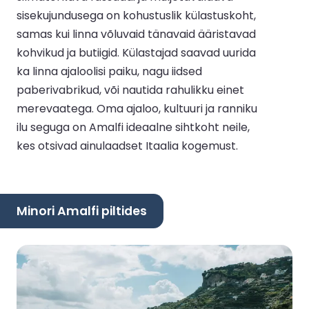
sisekujundusega on kohustuslik külastuskoht,
samas kui linna võluvaid tänavaid ääristavad
kohvikud ja butiigid. Külastajad saavad uurida
ka linna ajaloolisi paiku, nagu iidsed
paberivabrikud, või nautida rahulikku einet
merevaatega. Oma ajaloo, kultuuri ja ranniku
ilu seguga on Amalfi ideaalne sihtkoht neile,
kes otsivad ainulaadset Itaalia kogemust.
Minori Amalfi piltides