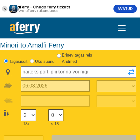
aFerry - Cheap ferry tickets
AVATUD
Ava aFerry rakenduses
Minori to Amalfi Ferry
Erinev tagasireis
Tagasisõit
Üks suund
Andmed
18+
< 18