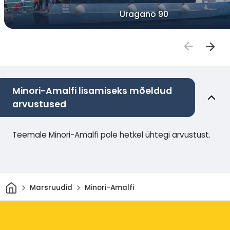
Uragano 90
Minori-Amalfi lisamiseks mõeldud
arvustused
Teemale Minori-Amalfi pole hetkel ühtegi arvustust.
Avaleht
Marsruudid
Minori-Amalfi