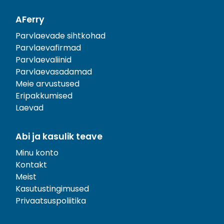
AFerry
Parvlaevade sihtkohad
Parvlaevafirmad
Parvlaevaliinid
Parvlaevasadamad
Meie arvustused
Eripakkumised
Laevad
Abi ja kasulik teave
Minu konto
Kontakt
Meist
Kasutustingimused
Privaatsuspoliitika