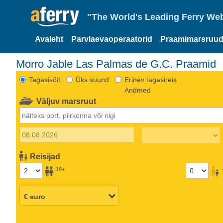
"The World's Leading Ferry Web
Avaleht
Parvlaevaoperaatorid
Praamimarsruud
Morro Jable Las Palmas de G.C. Praamid
Tagasisõit
Üks suund
Erinev tagasireis
Andmed
Väljuv marsruut
Reisijad
18+