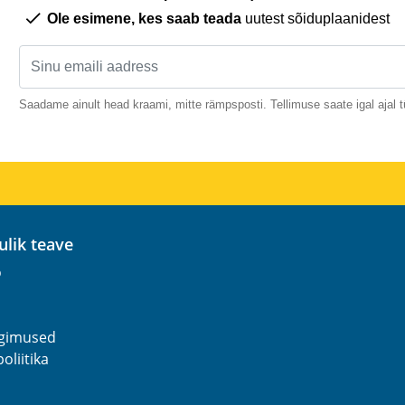
Ole esimene, kes saab teada
uutest sõiduplaanidest
Saadame ainult head kraami, mitte rämpsposti. Tellimuse saate igal ajal t
sulik teave
o
ngimused
oliitika