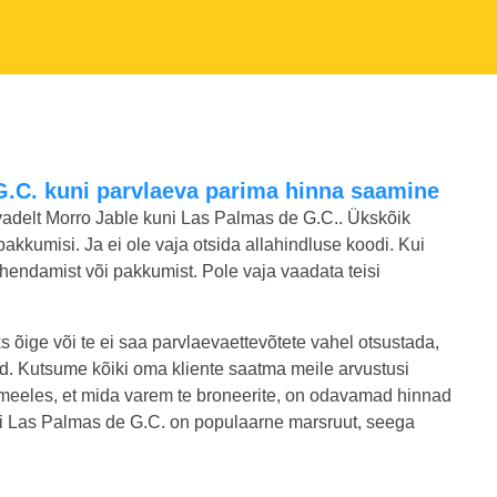
 G.C. kuni parvlaeva parima hinna saamine
vadelt Morro Jable kuni Las Palmas de G.C.. Ükskõik
ripakkumisi. Ja ei ole vaja otsida allahindluse koodi. Kui
endamist või pakkumist. Pole vaja vaadata teisi
ks õige või te ei saa parvlaevaettevõtete vahel otsustada,
ed. Kutsume kõiki oma kliente saatma meile arvustusi
meeles, et mida varem te broneerite, on odavamad hinnad
 kuni Las Palmas de G.C. on populaarne marsruut, seega