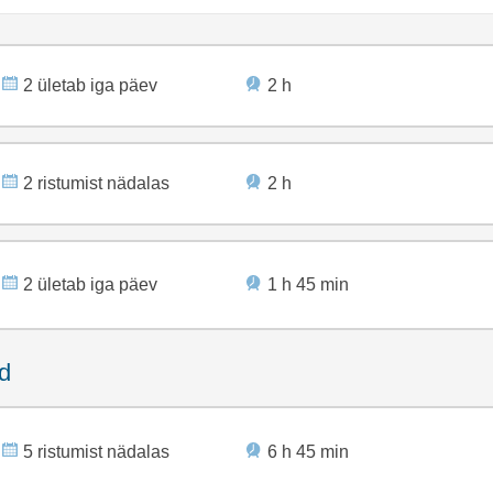
2 ületab iga päev
2 h
2 ristumist nädalas
2 h
2 ületab iga päev
1 h 45 min
id
5 ristumist nädalas
6 h 45 min