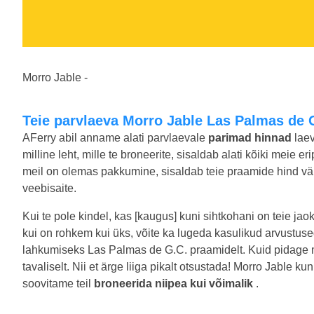
Morro Jable -
Teie parvlaeva Morro Jable Las Palmas de
AFerry abil anname alati parvlaevale
parimad hinnad
lae
milline leht, mille te broneerite, sisaldab alati kõiki meie e
meil on olemas pakkumine, sisaldab teie praamide hind väh
veebisaite.
Kui te pole kindel, kas [kaugus] kuni sihtkohani on teie jao
kui on rohkem kui üks, võite ka lugeda kasulikud arvustus
lahkumiseks Las Palmas de G.C. praamidelt. Kuid pidage 
tavaliselt. Nii et ärge liiga pikalt otsustada! Morro Jable
soovitame teil
broneerida niipea kui võimalik
.