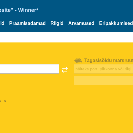
site" - Winner*
id
Praamisadamad
Riigid
Arvamused
Eripakkumised
Tagasisõidu marsruu
< 18