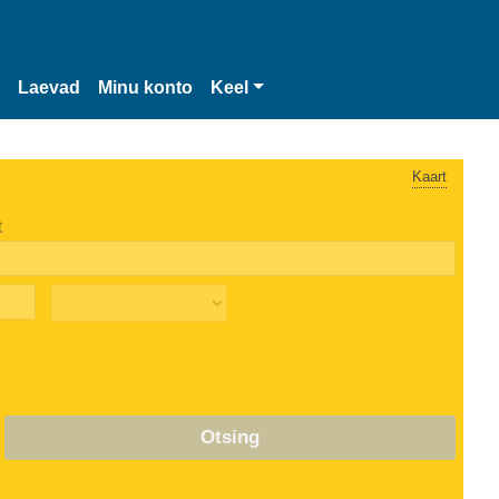
Laevad
Minu konto
Keel
Kaart
t
Otsing