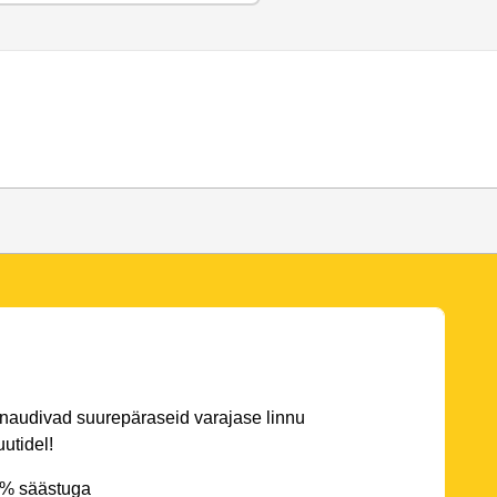
 naudivad suurepäraseid varajase linnu
utidel!
5% säästuga