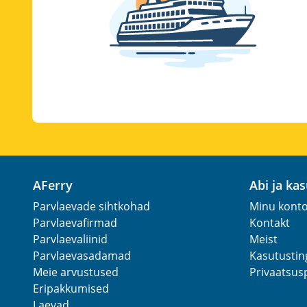
AFerry
Abi ja ka
Parvlaevade sihtkohad
Minu kont
Parvlaevafirmad
Kontakt
Parvlaevaliinid
Meist
Parvlaevasadamad
Kasutusti
Meie arvustused
Privaatsusp
Eripakkumised
Laevad