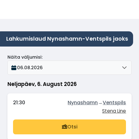
Lahkumislaud Nynashamn-Ventspils jaoks
Näita väljumisi
:
06.08.2026
Neljapäev, 6. August 2026
21:30
Nynashamn
→
Ventspils
Stena Line
Otsi