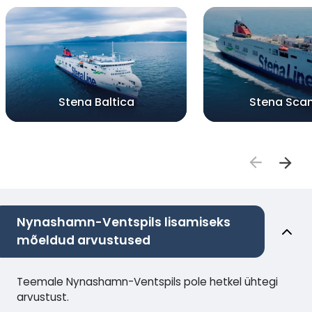
Stena Baltica
Stena Sca
Nynashamn-Ventspils lisamiseks
mõeldud arvustused
Teemale Nynashamn-Ventspils pole hetkel ühtegi
arvustust.