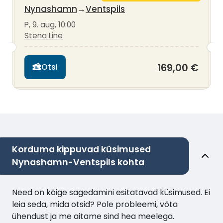
Nynashamn
→
Ventspils
P, 9. aug, 10:00
Stena Line
169,00 €
Otsi
Korduma kippuvad küsimused
Nynashamn-Ventspils kohta
Need on kõige sagedamini esitatavad küsimused. Ei
leia seda, mida otsid? Pole probleemi, võta
ühendust ja me aitame sind hea meelega.