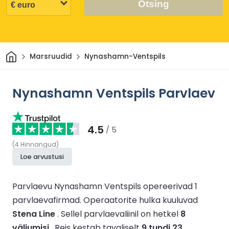
Otsing
Avaleht
Marsruudid
Nynashamn-Ventspils
Nynashamn Ventspils Parvlaev
4.5
/ 5
(
4
Hinnangud
)
Loe arvustusi
Parvlaevu Nynashamn Ventspils opereerivad 1
parvlaevafirmad.
Operaatorite hulka kuuluvad
Stena Line
.
Sellel parvlaevaliinil on hetkel
8
väljumisi
.
Reis kestab tavaliselt
9 tundi 23