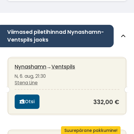
Viimased piletihinnad Nynashamn-
Ventspils jaoks
Nynashamn
→
Ventspils
N, 6. aug, 21:30
Stena Line
332,00 €
Otsi
Suurepärane pakkumine!