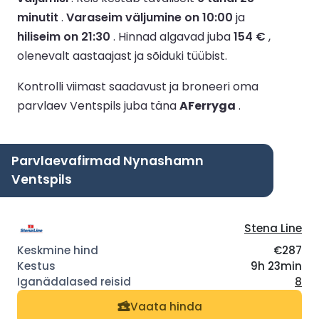
minutit
.
Varaseim väljumine on 10:00
ja
hiliseim on 21:30
.
Hinnad algavad juba
154 €
,
olenevalt aastaajast ja sõiduki tüübist.
Kontrolli viimast saadavust ja broneeri oma
parvlaev Ventspils juba täna
AFerryga
.
Parvlaevafirmad Nynashamn
Ventspils
Stena Line
€287
9h 23min
8
Vaata hinda