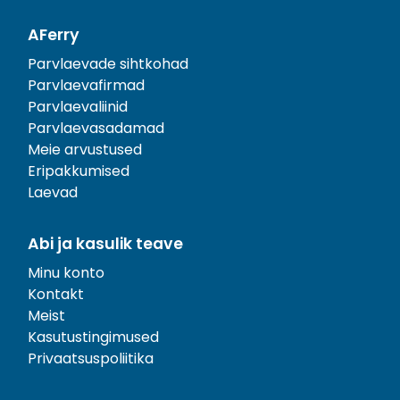
AFerry
Parvlaevade sihtkohad
Parvlaevafirmad
Parvlaevaliinid
Parvlaevasadamad
Meie arvustused
Eripakkumised
Laevad
Abi ja kasulik teave
Minu konto
Kontakt
Meist
Kasutustingimused
Privaatsuspoliitika