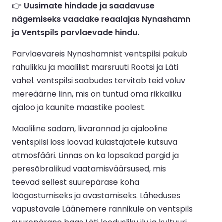
👉
Uusimate hindade ja saadavuse
nägemiseks vaadake reaalajas Nynashamn
ja Ventspils parvlaevade hindu.
Parvlaevareis Nynashamnist ventspilsi pakub
rahulikku ja maalilist marsruuti Rootsi ja Läti
vahel. ventspilsi saabudes tervitab teid võluv
mereäärne linn, mis on tuntud oma rikkaliku
ajaloo ja kaunite maastike poolest.
Maaliline sadam, liivarannad ja ajalooline
ventspilsi loss loovad külastajatele kutsuva
atmosfääri. Linnas on ka lopsakad pargid ja
peresõbralikud vaatamisväärsused, mis
teevad sellest suurepärase koha
lõõgastumiseks ja avastamiseks. Läheduses
vapustavale Läänemere rannikule on ventspils