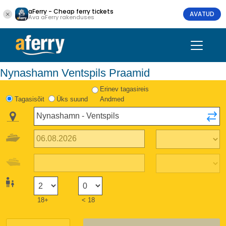
aFerry - Cheap ferry tickets
AVATUD
Ava aFerry rakenduses
Nynashamn Ventspils Praamid
Erinev tagasireis
Tagasisõit
Üks suund
Andmed
18+
< 18