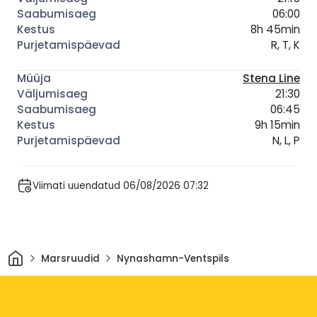
06:00
8h 45min
R, T, K
Stena Line
21:30
06:45
9h 15min
N, L, P
Viimati uuendatud 06/08/2026 07:32
Avaleht
Marsruudid
Nynashamn-Ventspils