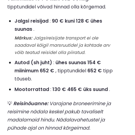
tipptundidel võivad hinnad olla kõrgemad.
Jalgsi reisijad
:
90 € kuni 128 € ühes
suunas
.
Märkus:
Jalgsireisijate transport ei ole
saadaval kõigil marsruutidel ja kohtade arv
võib teatud reisidel olla piiratud.
Autod (sh juht)
:
ühes suunas 154 €
miinimum 652 €
, tipptundidel
652 €
tipp
tõuseb.
Mootorrattad
:
130 € 465 € üks suund
.
💡
Reisinõuanne:
Varajane broneerimine ja
reisimine nädala keskel pakub tavaliselt
madalamaid hindu. Nädalavahetustel ja
pühade ajal on hinnad kõrgeimad.