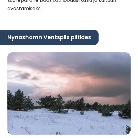
suurepärane baas Läti loodusliku ilu ja kultuuri
avastamiseks.
Nynashamn Ventspils piltides