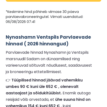
*Keskmine hind põhineb viimase 30 päeva
parvlaevabroneeringutel. Viimati uuendatud:
06/08/2026 07:41
Nynashamn Ventspils Parvlaevade
hinnad ( 2026 hinnangud)
Parvlaevade hinnad Nynashamn ja Ventspils
marsruudil Sadam on dünaamilised ning
varieeruvad sõltuvalt nõudlusest, saadavusest
ja broneeringu ettetellimisest.
👉
Tüüpilised hinnad jäävad vahemikku
umbes 90 € kuni üle 652 € , olenevalt
aastaajast ja sõidukitüübist.
Enamik autoga
reisijaid võib arvestada, et
ühe suuna hind on
vahemikus 154 € kuni 652 €
, kuigi