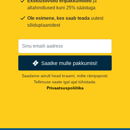
Eksklusiivsed eripakkumised
ja
allahindlused kuni 25% säästuga
Ole esimene, kes saab teada
uutest
sõiduplaanidest
Saatke mulle pakkumisi!
Saadame ainult head kraami, mitte rämpsposti.
Tellimuse saate igal ajal tühistada.
Privaatsuspoliitika