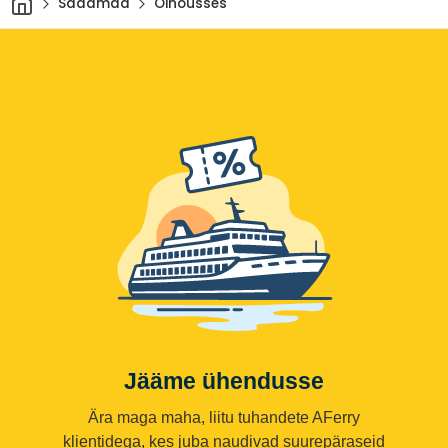
Sadamad
Oinousses
Jääme ühendusse
Ära maga maha, liitu tuhandete AFerry
klientidega, kes juba naudivad suurepäraseid