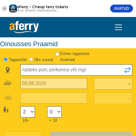
aFerry - Cheap ferry tickets
AVATUD
Ava aFerry rakenduses
Oinousses Praamid
Erinev tagasireis
Tagasisõit
Üks suund
Andmed
18+
< 18