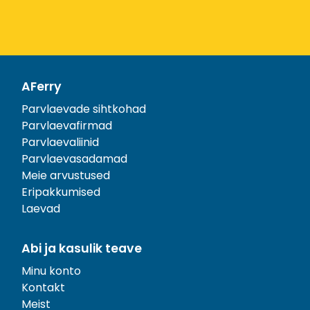
AFerry
Parvlaevade sihtkohad
Parvlaevafirmad
Parvlaevaliinid
Parvlaevasadamad
Meie arvustused
Eripakkumised
Laevad
Abi ja kasulik teave
Minu konto
Kontakt
Meist