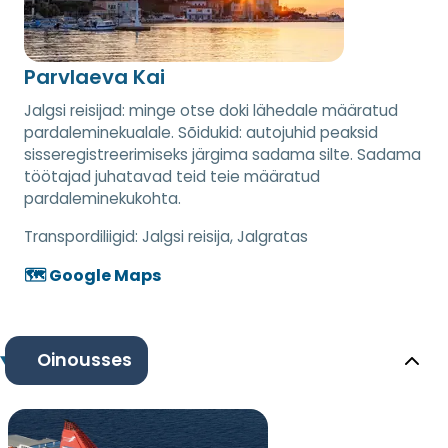
Parvlaeva Kai
Jalgsi reisijad: minge otse doki lähedale määratud
pardaleminekualale. Sõidukid: autojuhid peaksid
sisseregistreerimiseks järgima sadama silte. Sadama
töötajad juhatavad teid teie määratud
pardaleminekukohta.
Transpordiliigid:
Jalgsi reisija, Jalgratas
🗺️ Google Maps
Oinousses