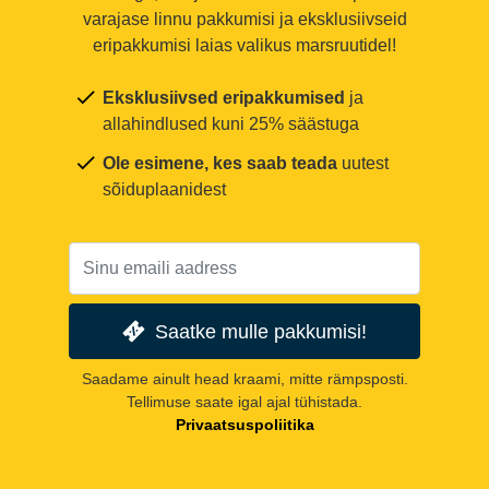
varajase linnu pakkumisi ja eksklusiivseid
eripakkumisi laias valikus marsruutidel!
Eksklusiivsed eripakkumised
ja
allahindlused kuni 25% säästuga
Ole esimene, kes saab teada
uutest
sõiduplaanidest
Saatke mulle pakkumisi!
Saadame ainult head kraami, mitte rämpsposti.
Tellimuse saate igal ajal tühistada.
Privaatsuspoliitika