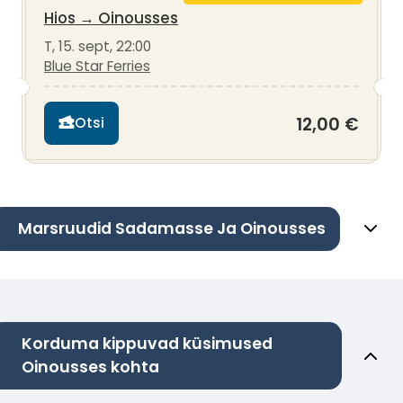
Hios
→
Oinousses
T, 15. sept, 22:00
Blue Star Ferries
12,00 €
Otsi
Marsruudid Sadamasse Ja Oinousses
Korduma kippuvad küsimused
Oinousses kohta