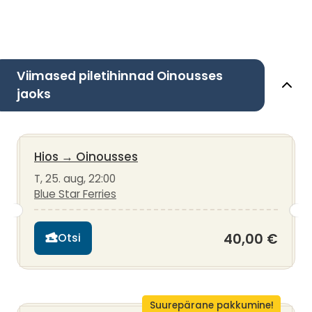
Viimased piletihinnad Oinousses
jaoks
Hios
→
Oinousses
T, 25. aug, 22:00
Blue Star Ferries
40,00 €
Otsi
Suurepärane pakkumine!