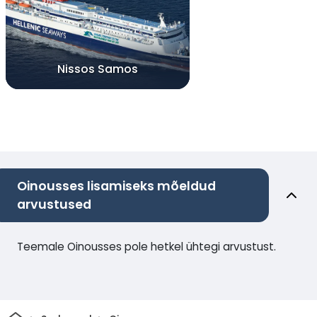
Nissos Samos
Oinousses lisamiseks mõeldud
arvustused
Teemale Oinousses pole hetkel ühtegi arvustust.
Avaleht