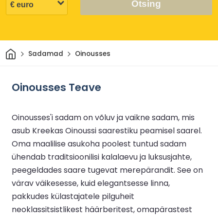
Otsing
Avaleht
Sadamad
Oinousses
Oinousses Teave
Oinousses'i sadam on võluv ja vaikne sadam, mis
asub Kreekas Oinoussi saarestiku peamisel saarel.
Oma maalilise asukoha poolest tuntud sadam
ühendab traditsioonilisi kalalaevu ja luksusjahte,
peegeldades saare tugevat merepärandit. See on
värav väikesesse, kuid elegantsesse linna,
pakkudes külastajatele pilguheit
neoklassitsistlikest häärberitest, omapärastest