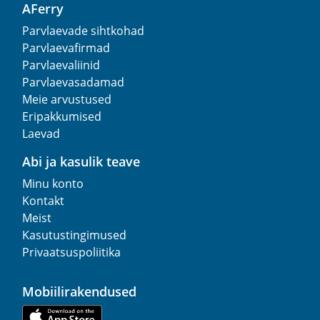
AFerry
Parvlaevade sihtkohad
Parvlaevafirmad
Parvlaevaliinid
Parvlaevasadamad
Meie arvustused
Eripakkumised
Laevad
Abi ja kasulik teave
Minu konto
Kontakt
Meist
Kasutustingimused
Privaatsuspoliitika
Mobiilirakendused