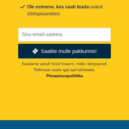
Ole esimene, kes saab teada
uutest
sõiduplaanidest
Saatke mulle pakkumisi!
Saadame ainult head kraami, mitte rämpsposti.
Tellimuse saate igal ajal tühistada.
Privaatsuspoliitika