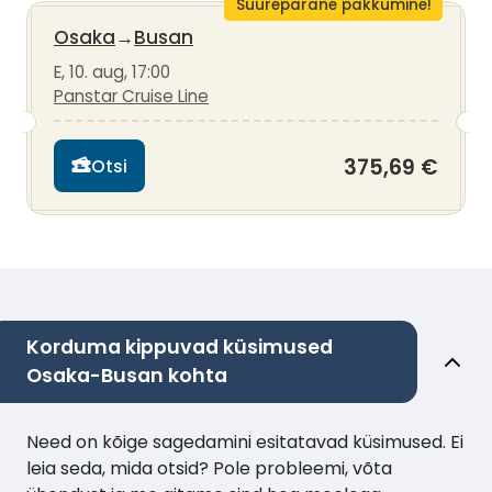
Suurepärane pakkumine!
Osaka
→
Busan
E, 10. aug, 17:00
Panstar Cruise Line
375,69 €
Otsi
Korduma kippuvad küsimused
Osaka-Busan kohta
Need on kõige sagedamini esitatavad küsimused. Ei
leia seda, mida otsid? Pole probleemi, võta