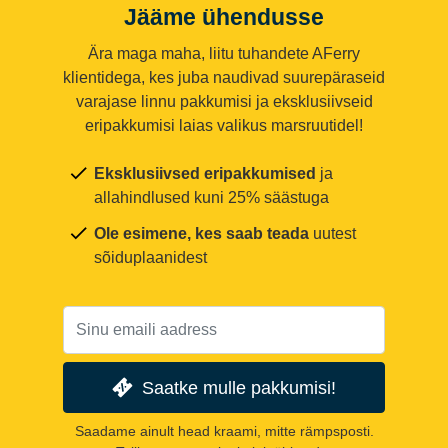
Jääme ühendusse
Ära maga maha, liitu tuhandete AFerry
klientidega, kes juba naudivad suurepäraseid
varajase linnu pakkumisi ja eksklusiivseid
eripakkumisi laias valikus marsruutidel!
Eksklusiivsed eripakkumised
ja
allahindlused kuni 25% säästuga
Ole esimene, kes saab teada
uutest
sõiduplaanidest
Saatke mulle pakkumisi!
Saadame ainult head kraami, mitte rämpsposti.