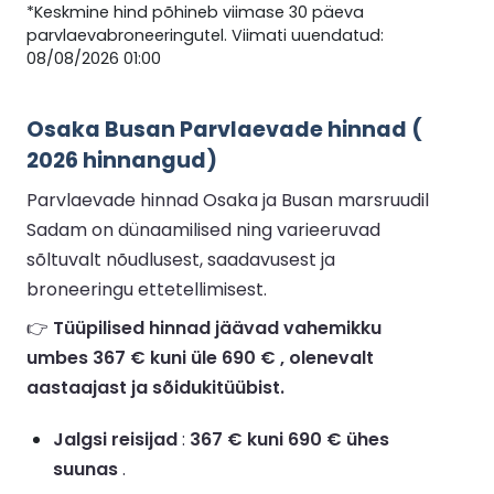
*Keskmine hind põhineb viimase 30 päeva
parvlaevabroneeringutel. Viimati uuendatud:
08/08/2026 01:00
Osaka Busan Parvlaevade hinnad (
2026 hinnangud)
Parvlaevade hinnad Osaka ja Busan marsruudil
Sadam on dünaamilised ning varieeruvad
sõltuvalt nõudlusest, saadavusest ja
broneeringu ettetellimisest.
👉
Tüüpilised hinnad jäävad vahemikku
umbes 367 € kuni üle 690 € , olenevalt
aastaajast ja sõidukitüübist.
Jalgsi reisijad
:
367 € kuni 690 € ühes
suunas
.