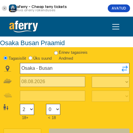
aFerry - Cheap ferry tickets
AVATUD
Ava aFerry rakenduses
Osaka Busan Praamid
Erinev tagasireis
Tagasisõit
Üks suund
Andmed
18+
< 18