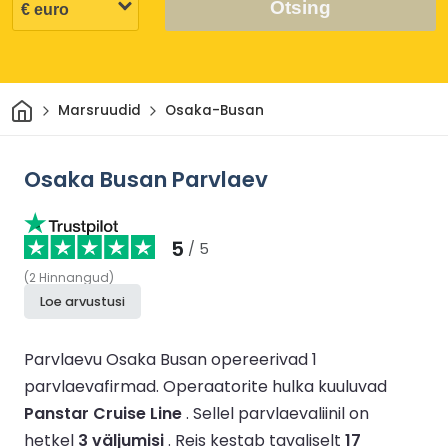
Otsing
Avaleht
Marsruudid
Osaka-Busan
Osaka Busan Parvlaev
5
/ 5
(
2
Hinnangud
)
Loe arvustusi
Parvlaevu Osaka Busan opereerivad 1
parvlaevafirmad.
Operaatorite hulka kuuluvad
Panstar Cruise Line
.
Sellel parvlaevaliinil on
hetkel
3 väljumisi
.
Reis kestab tavaliselt
17