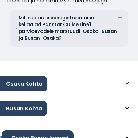
ühendust ja me aitame sind hea meelega.
Millised on sisseregistreerimise
kellaajad Panstar Cruise Line'i
parvlaevadele marsruudil Osaka–Busan
ja Busan–Osaka?
Osaka Kohta
Busan Kohta
Osaka Busan laevad