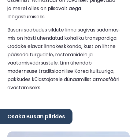
ostlemist. Atmosfäär on tavaliselt pingevaba
ja merel olles on piisavalt aega
lõõgastumiseks.
Busani saabudes sildute linna sagivas sadamas,
mis on hästi ühendatud kohaliku transpordiga.
Oodake elavat linnakeskkonda, kust on lihtne
pääseda turgudele, restoranidele ja
vaatamisväärsustele. Linn ühendab
modernsuse traditsioonilise Korea kultuuriga,
pakkudes külastajatele dünaamilist atmosfääri
avastamiseks.
Osaka Busan piltides