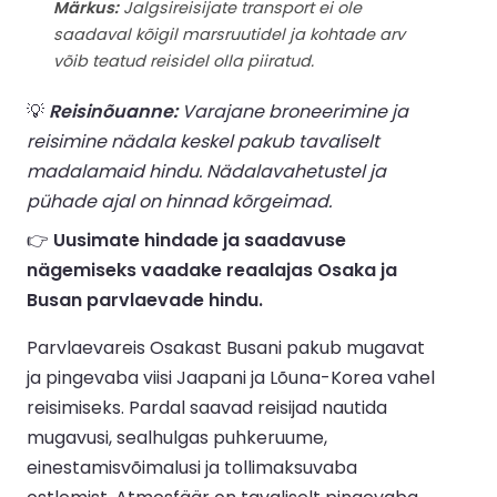
Märkus:
Jalgsireisijate transport ei ole
saadaval kõigil marsruutidel ja kohtade arv
võib teatud reisidel olla piiratud.
💡
Reisinõuanne:
Varajane broneerimine ja
reisimine nädala keskel pakub tavaliselt
madalamaid hindu. Nädalavahetustel ja
pühade ajal on hinnad kõrgeimad.
👉
Uusimate hindade ja saadavuse
nägemiseks vaadake reaalajas Osaka ja
Busan parvlaevade hindu.
Parvlaevareis Osakast Busani pakub mugavat
ja pingevaba viisi Jaapani ja Lõuna-Korea vahel
reisimiseks. Pardal saavad reisijad nautida
mugavusi, sealhulgas puhkeruume,
einestamisvõimalusi ja tollimaksuvaba