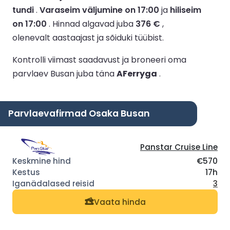
tundi
.
Varaseim väljumine on 17:00
ja
hiliseim
on 17:00
.
Hinnad algavad juba
376 €
,
olenevalt aastaajast ja sõiduki tüübist.
Kontrolli viimast saadavust ja broneeri oma
parvlaev Busan juba täna
AFerryga
.
Parvlaevafirmad Osaka Busan
Panstar Cruise Line
€570
17h
3
Vaata hinda