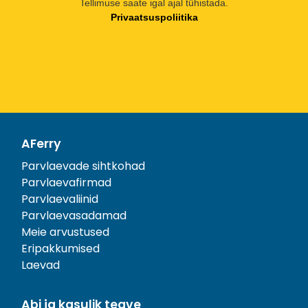
Tellimuse saate igal ajal tühistada.
Privaatsuspoliitika
AFerry
Parvlaevade sihtkohad
Parvlaevafirmad
Parvlaevaliinid
Parvlaevasadamad
Meie arvustused
Eripakkumised
Laevad
Abi ja kasulik teave