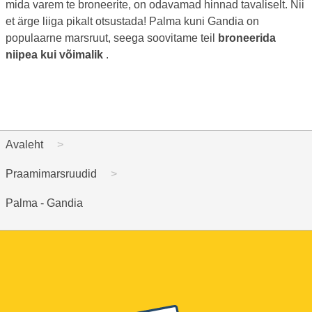
mida varem te broneerite, on odavamad hinnad tavaliselt. Nii
et ärge liiga pikalt otsustada! Palma kuni Gandia on
populaarne marsruut, seega soovitame teil
broneerida
niipea kui võimalik
.
Avaleht
Praamimarsruudid
Palma - Gandia