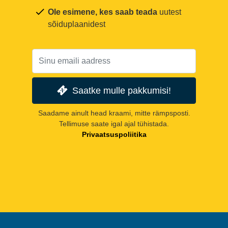
Ole esimene, kes saab teada
uutest
sõiduplaanidest
Saatke mulle pakkumisi!
Saadame ainult head kraami, mitte rämpsposti.
Tellimuse saate igal ajal tühistada.
Privaatsuspoliitika