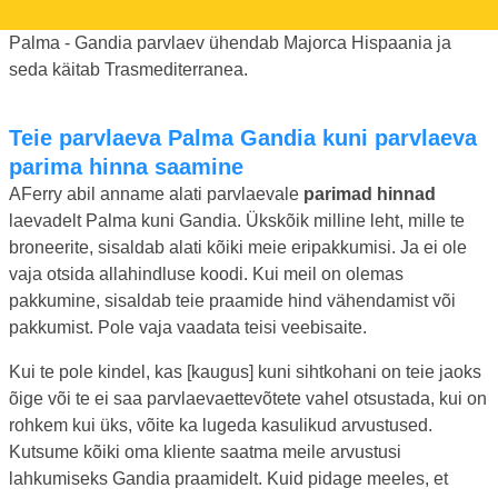
Palma - Gandia parvlaev ühendab Majorca Hispaania ja
seda käitab Trasmediterranea.
Teie parvlaeva Palma Gandia kuni parvlaeva
parima hinna saamine
AFerry abil anname alati parvlaevale
parimad hinnad
laevadelt Palma kuni Gandia. Ükskõik milline leht, mille te
broneerite, sisaldab alati kõiki meie eripakkumisi. Ja ei ole
vaja otsida allahindluse koodi. Kui meil on olemas
pakkumine, sisaldab teie praamide hind vähendamist või
pakkumist. Pole vaja vaadata teisi veebisaite.
Kui te pole kindel, kas [kaugus] kuni sihtkohani on teie jaoks
õige või te ei saa parvlaevaettevõtete vahel otsustada, kui on
rohkem kui üks, võite ka lugeda kasulikud arvustused.
Kutsume kõiki oma kliente saatma meile arvustusi
lahkumiseks Gandia praamidelt. Kuid pidage meeles, et