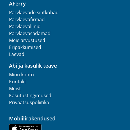
AFerry
Parvlaevade sihtkohad
Parvlaevafirmad
Parvlaevaliinid
Parvlaevasadamad
Meie arvustused
Eripakkumised
Laevad
Abi ja kasulik teave
Minu konto
Kontakt
Meist
Kasutustingimused
Privaatsuspoliitika
Mobiilirakendused