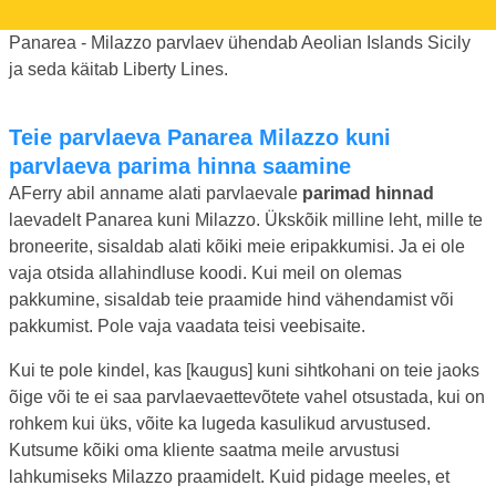
Panarea - Milazzo parvlaev ühendab Aeolian Islands Sicily
ja seda käitab Liberty Lines.
Teie parvlaeva Panarea Milazzo kuni
parvlaeva parima hinna saamine
AFerry abil anname alati parvlaevale
parimad hinnad
laevadelt Panarea kuni Milazzo. Ükskõik milline leht, mille te
broneerite, sisaldab alati kõiki meie eripakkumisi. Ja ei ole
vaja otsida allahindluse koodi. Kui meil on olemas
pakkumine, sisaldab teie praamide hind vähendamist või
pakkumist. Pole vaja vaadata teisi veebisaite.
Kui te pole kindel, kas [kaugus] kuni sihtkohani on teie jaoks
õige või te ei saa parvlaevaettevõtete vahel otsustada, kui on
rohkem kui üks, võite ka lugeda kasulikud arvustused.
Kutsume kõiki oma kliente saatma meile arvustusi
lahkumiseks Milazzo praamidelt. Kuid pidage meeles, et