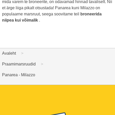
mida varem te broneerite, on odavamad hinnad tavaliselt. Nii
et ärge liiga pikalt otsustada! Panarea kuni Milazzo on
populaarne marsruut, seega soovitame teil
broneerida
niipea kui võimalik
.
Avaleht
Praamimarsruudid
Panarea - Milazzo