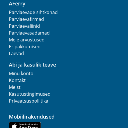
AFerry
Parvlaevade sihtkohad
Parvlaevafirmad
Parvlaevaliinid
Parvlaevasadamad
Meie arvustused
Eripakkumised
Laevad
Abi ja kasulik teave
Minu konto
Kontakt
Meist
Kasutustingimused
Privaatsuspoliitika
Mobiilirakendused