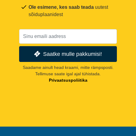
Ole esimene, kes saab teada
uutest
sõiduplaanidest
Saatke mulle pakkumisi!
Saadame ainult head kraami, mitte rämpsposti.
Tellimuse saate igal ajal tühistada.
Privaatsuspoliitika