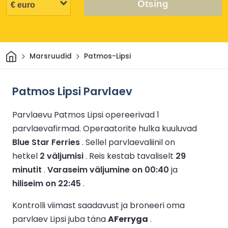
Otsing
Avaleht
Marsruudid
Patmos-Lipsi
Patmos Lipsi Parvlaev
Parvlaevu Patmos Lipsi opereerivad 1
parvlaevafirmad.
Operaatorite hulka kuuluvad
Blue Star Ferries
.
Sellel parvlaevaliinil on
hetkel
2 väljumisi
.
Reis kestab tavaliselt
29
minutit
.
Varaseim väljumine on 00:40
ja
hiliseim on 22:45
.
Kontrolli viimast saadavust ja broneeri oma
parvlaev Lipsi juba täna
AFerryga
.