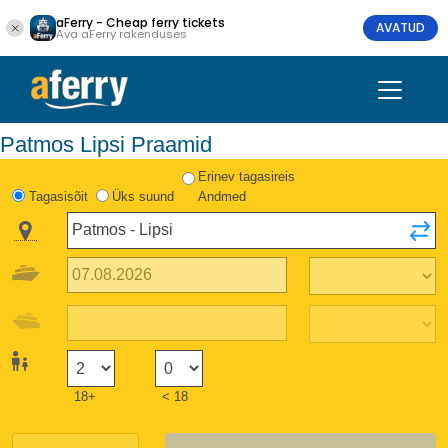
aFerry - Cheap ferry tickets
AVATUD
Ava aFerry rakenduses
Patmos Lipsi Praamid
Erinev tagasireis
Tagasisõit
Üks suund
Andmed
18+
< 18