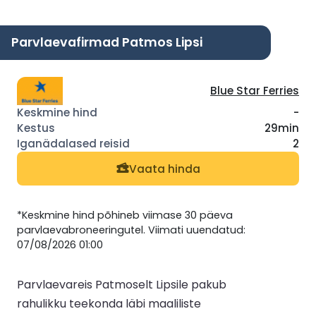
Parvlaevafirmad Patmos Lipsi
Blue Star Ferries
-
29min
2
Vaata hinda
*Keskmine hind põhineb viimase 30 päeva
parvlaevabroneeringutel. Viimati uuendatud:
07/08/2026 01:00
Parvlaevareis Patmoselt Lipsile pakub
rahulikku teekonda läbi maaliliste