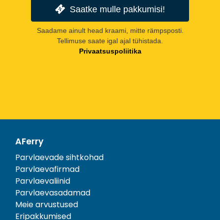
Saatke mulle pakkumisi!
Saadame ainult head kraami, mitte rämpsposti.
Tellimuse saate igal ajal tühistada.
Privaatsuspoliitika
AFerry
Parvlaevade sihtkohad
Parvlaevafirmad
Parvlaevaliinid
Parvlaevasadamad
Meie arvustused
Eripakkumised