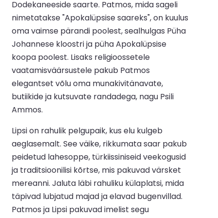
Dodekaneeside saarte. Patmos, mida sageli
nimetatakse "Apokalüpsise saareks", on kuulus
oma vaimse pärandi poolest, sealhulgas Püha
Johannese kloostri ja püha Apokalüpsise
koopa poolest. Lisaks religioossetele
vaatamisväärsustele pakub Patmos
elegantset võlu oma munakivitänavate,
butiikide ja kutsuvate randadega, nagu Psili
Ammos.
Lipsi on rahulik pelgupaik, kus elu kulgeb
aeglasemalt. See väike, rikkumata saar pakub
peidetud lahesoppe, türkiissiniseid veekogusid
ja traditsioonilisi kõrtse, mis pakuvad värsket
mereanni. Jaluta läbi rahuliku külaplatsi, mida
täpivad lubjatud majad ja elavad bugenvillad.
Patmos ja Lipsi pakuvad imelist segu