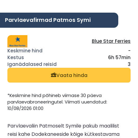
Parvlaevafirmad Patmos Symi
Blue Star Ferries
-
6h 57min
3
Vaata hinda
*Keskmine hind põhineb viimase 30 päeva
parvlaevabroneeringutel. Viimati uuendatud:
10/08/2026 01:00
Parvlaevaliin Patmoselt Symile pakub maalilist
reisi kahe Dodekaneeside kõige kütkestavama