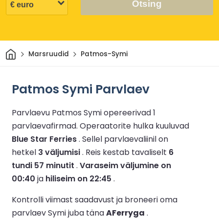
Otsing
Avaleht
Marsruudid
Patmos-Symi
Patmos Symi Parvlaev
Parvlaevu Patmos Symi opereerivad 1
parvlaevafirmad.
Operaatorite hulka kuuluvad
Blue Star Ferries
.
Sellel parvlaevaliinil on
hetkel
3 väljumisi
.
Reis kestab tavaliselt
6
tundi 57 minutit
.
Varaseim väljumine on
00:40
ja
hiliseim on 22:45
.
Kontrolli viimast saadavust ja broneeri oma
parvlaev Symi juba täna
AFerryga
.