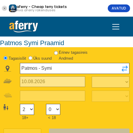
aFerry - Cheap ferry tickets
AVATUD
Ava aFerry rakenduses
Patmos Symi Praamid
Erinev tagasireis
Tagasisõit
Üks suund
Andmed
18+
< 18