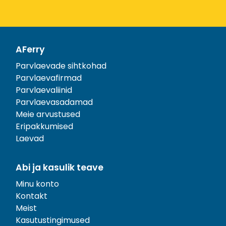
AFerry
Parvlaevade sihtkohad
Parvlaevafirmad
Parvlaevaliinid
Parvlaevasadamad
Meie arvustused
Eripakkumised
Laevad
Abi ja kasulik teave
Minu konto
Kontakt
Meist
Kasutustingimused