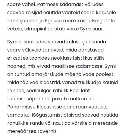
saare vahel. Patmose sadamast väljudes
saavad reisijad nautida vaateid saare kaljusele
rannajoonele ja Egeuse mere kristallselgetele
vetele, silmapiiril paistab väike Symi saar.
Symile saabudes saavad külastajad uurida
saare võluvaid tänavaid, mida ääristavad
erksates toonides neoklassitsistlikus stiilis
hooned, mis viivad maalilisse sadamasse. Symi
on tuntud oma järskude mäenõlvade poolest,
mida täpivad kloostrid, vanad tuulikud ja kaunid
rannad, sealhulgas rahulik Pedi laht.
Loodusesõpradele pakub matkamine
Panormitise kloostrisse panoraamvaateid,
samas kui lõõgastumist otsivad saavad nautida
rahulikke randu või nautida värskeid mereande
mereäärses tavernis.