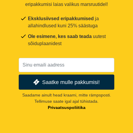
eripakkumisi laias valikus marsruutidel!
Eksklusiivsed eripakkumised
ja
allahindlused kuni 25% säästuga
Ole esimene, kes saab teada
uutest
sõiduplaanidest
Saatke mulle pakkumisi!
Saadame ainult head kraami, mitte rämpsposti.
Tellimuse saate igal ajal tühistada.
Privaatsuspoliitika