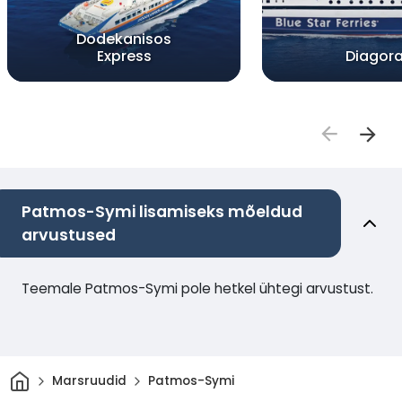
Dodekanisos
Express
Diagor
Patmos-Symi lisamiseks mõeldud
arvustused
Teemale Patmos-Symi pole hetkel ühtegi arvustust.
Avaleht
Marsruudid
Patmos-Symi