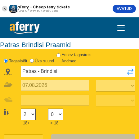
aFerry - Cheap ferry tickets
AVATUD
Ava aFerry rakenduses
Patras Brindisi Praamid
Erinev tagasireis
Tagasisõit
Üks suund
Andmed
18+
< 18