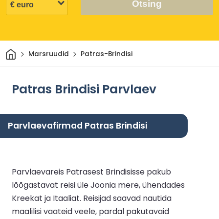
Otsing
Avaleht
Marsruudid
Patras-Brindisi
Patras Brindisi Parvlaev
Parvlaevafirmad Patras Brindisi
Parvlaevareis Patrasest Brindisisse pakub
lõõgastavat reisi üle Joonia mere, ühendades
Kreekat ja Itaaliat. Reisijad saavad nautida
maalilisi vaateid veele, pardal pakutavaid