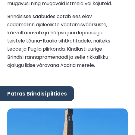
mugavusi ning mugavaid istmeid või kajuteid.
Brindisisse saabudes ootab ees elav
sadamalinn ajalooliste vaatamisväärsuste,
kõrvaltänavate ja hõlpsa juurdepääsuga
teistele Lõuna-Itaalia sihtkohtadele, näiteks
Lecce ja Puglia piirkonda. Kindlasti uurige
Brindisi rannapromenaadi ja selle rikkalikku
ajalugu iidse väravana Aadria merele.
Patras Brindisi piltides