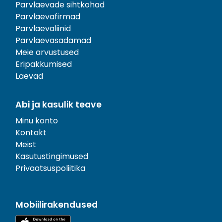
Parvlaevade sihtkohad
Parvlaevafirmad
Parvlaevaliinid
Parvlaevasadamad
Meie arvustused
Eripakkumised
Laevad
Abi ja kasulik teave
Minu konto
Kontakt
Meist
Kasutustingimused
Privaatsuspoliitika
Mobiilirakendused