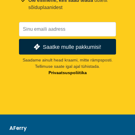
Ole esimene, kes saab teada
uutest
sõiduplaanidest
Saatke mulle pakkumisi!
Saadame ainult head kraami, mitte rämpsposti.
Tellimuse saate igal ajal tühistada.
Privaatsuspoliitika
AFerry