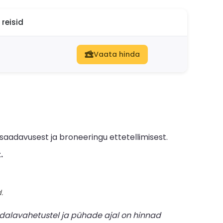
reisid
Vaata hinda
saadavusest ja broneeringu ettetellimisest.
.
.
dalavahetustel ja pühade ajal on hinnad