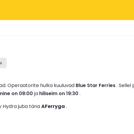
i
mad.
Operaatorite hulka kuuluvad
Blue Star Ferries
.
Sellel
mine on 08:00
ja
hiliseim on 19:30
.
ev Hydra juba täna
AFerryga
.