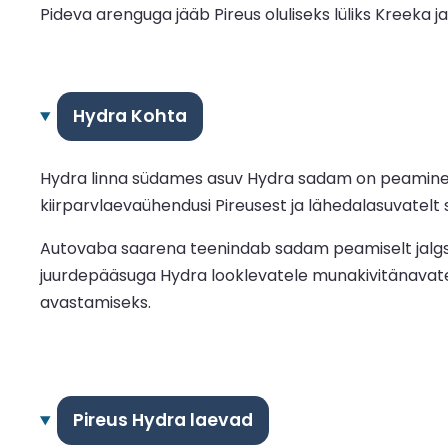
Pideva arenguga jääb Pireus oluliseks lüliks Kreeka 
Hydra Kohta
Hydra linna südames asuv Hydra sadam on peamine si
kiirparvlaevaühendusi Pireusest ja lähedalasuvatelt 
Autovaba saarena teenindab sadam peamiselt jalgsi r
juurdepääsuga Hydra looklevatele munakivitänavatel
avastamiseks.
Pireus Hydra laevad