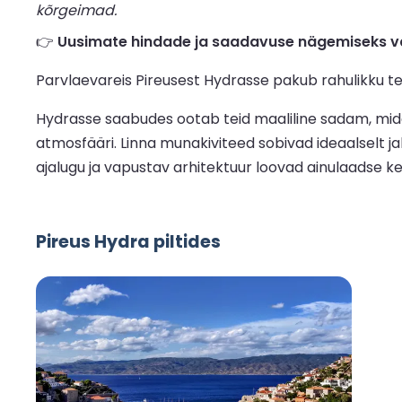
kõrgeimad.
👉
Uusimate hindade ja saadavuse nägemiseks va
Parvlaevareis Pireusest Hydrasse pakub rahulikku te
Hydrasse saabudes ootab teid maaliline sadam, mida
atmosfääri. Linna munakiviteed sobivad ideaalselt j
ajalugu ja vapustav arhitektuur loovad ainulaadse k
Pireus Hydra piltides