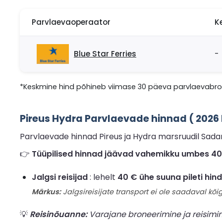
Parvlaevaoperaator
K
Blue Star Ferries
-
*Keskmine hind põhineb viimase 30 päeva parvlaevabron
Pireus Hydra Parvlaevade hinnad ( 202
Parvlaevade hinnad Pireus ja Hydra marsruudil Sadam
👉
Tüüpilised hinnad jäävad vahemikku umbes 40 € 
Jalgsi reisijad
: lehelt
40 € ühe suuna pileti hind
Märkus:
Jalgsireisijate transport ei ole saadaval kõig
💡
Reisinõuanne:
Varajane broneerimine ja reisimi