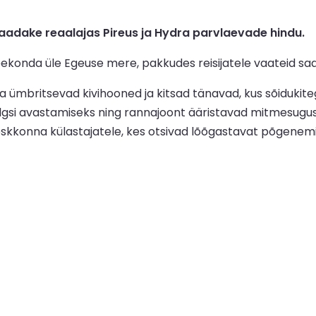
adake reaalajas Pireus ja Hydra parvlaevade hindu.
ekonda üle Egeuse mere, pakkudes reisijatele vaateid saar
 ümbritsevad kivihooned ja kitsad tänavad, kus sõidukit
algsi avastamiseks ning rannajoont ääristavad mitmesuguse
eskkonna külastajatele, kes otsivad lõõgastavat põgenemi