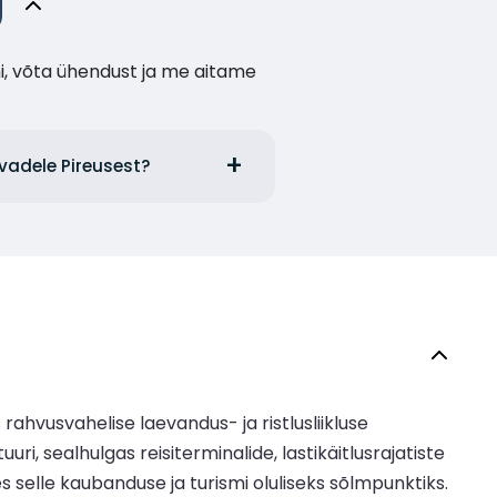
i, võta ühendust ja me aitame
evadele Pireusest?
hvusvahelise laevandus- ja ristlusliikluse
 sealhulgas reisiterminalide, lastikäitlusrajatiste
selle kaubanduse ja turismi oluliseks sõlmpunktiks.