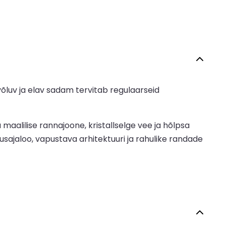
luv ja elav sadam tervitab regulaarseid
aalilise rannajoone, kristallselge vee ja hõlpsa
ajaloo, vapustava arhitektuuri ja rahulike randade