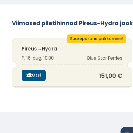
Viimased piletihinnad Pireus-Hydra jao
Suurepärane pakkumine!
Pireus
→
Hydra
P, 16. aug, 10:00
Blue Star Ferries
151,00 €
Otsi