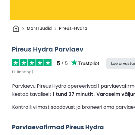
Avaleht
Marsruudid
Pireus-Hydra
Pireus Hydra Parvlaev
5
/ 5
Loe arvustus
(
1
Hinnang
)
Parvlaevu Pireus Hydra opereerivad 1 parvlaevafir
kestab tavaliselt
1 tund 37 minutit
.
Varaseim välju
Kontrolli viimast saadavust ja broneeri oma parvla
Parvlaevafirmad Pireus Hydra