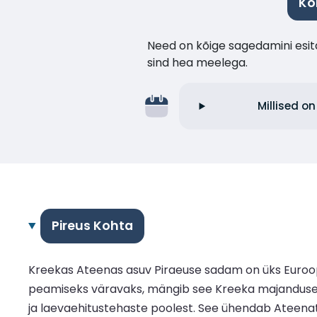
Ko
Need on kõige sagedamini esita
sind hea meelega.
Millised o
Pireus Kohta
Kreekas Ateenas asuv Piraeuse sadam on üks Euroopa 
peamiseks väravaks, mängib see Kreeka majanduses võ
ja laevaehitustehaste poolest. See ühendab Ateenat