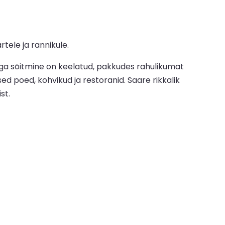
tele ja rannikule.
ega sõitmine on keelatud, pakkudes rahulikumat
d poed, kohvikud ja restoranid. Saare rikkalik
st.