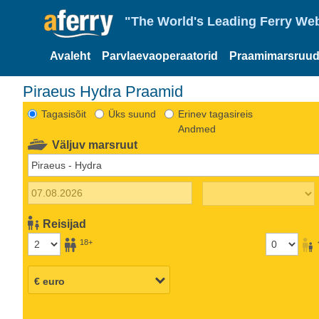
"The World's Leading Ferry Web
Avaleht
Parvlaevaoperaatorid
Praamimarsruud
Piraeus Hydra Praamid
Tagasisõit
Üks suund
Erinev tagasireis
Andmed
Väljuv marsruut
Reisijad
18+