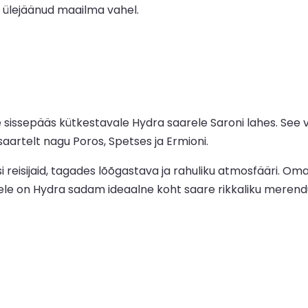
ja ülejäänud maailma vahel.
ssepääs kütkestavale Hydra saarele Saroni lahes. See võ
saartelt nagu Poros, Spetses ja Ermioni.
eisijaid, tagades lõõgastava ja rahuliku atmosfääri. Oma m
e on Hydra sadam ideaalne koht saare rikkaliku merendus