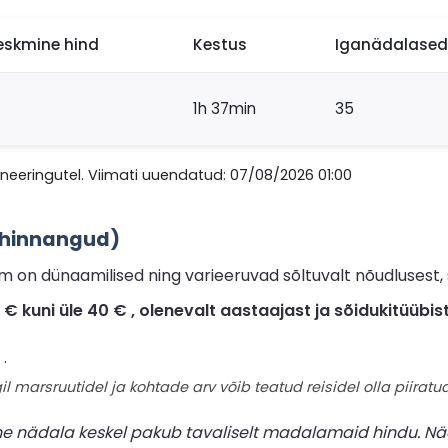
eskmine hind
Kestus
Iganädalased 
1h 37min
35
eeringutel. Viimati uuendatud: 07/08/2026 01:00
6 hinnangud)
 on dünaamilised ning varieeruvad sõltuvalt nõudlusest, 
kuni üle 40 € , olenevalt aastaajast ja sõidukitüübist
.
il marsruutidel ja kohtade arv võib teatud reisidel olla piiratud
ne nädala keskel pakub tavaliselt madalamaid hindu. Nä