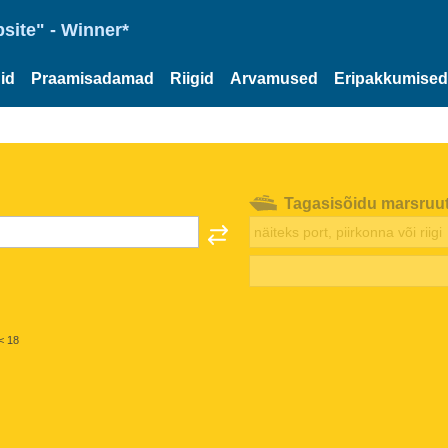
site" - Winner*
id
Praamisadamad
Riigid
Arvamused
Eripakkumised
Tagasisõidu marsruu
< 18