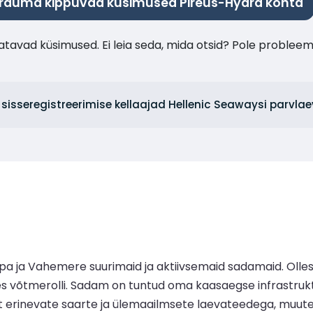
rduma kippuvad küsimused Pireus-Hydra kohta
tavad küsimused. Ei leia seda, mida otsid? Pole probleem
n sisseregistreerimise kellaajad Hellenic Seawaysi parvla
ja Vahemere suurimaid ja aktiivsemaid sadamaid. Olles ra
tmerolli. Sadam on tuntud oma kaasaegse infrastruktuuri,
 erinevate saarte ja ülemaailmsete laevateedega, muutes 