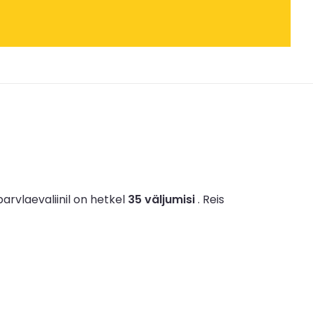
 parvlaevaliinil on hetkel
35 väljumisi
.
Reis