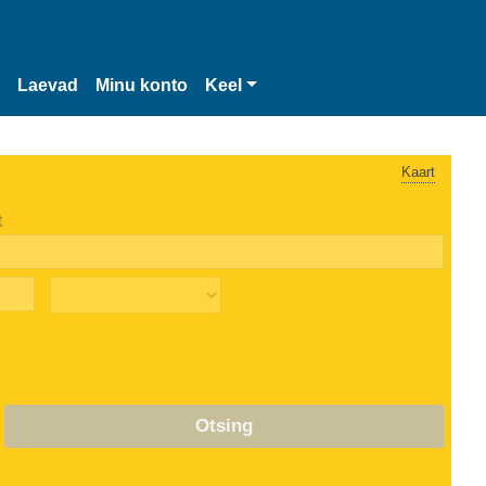
Laevad
Minu konto
Keel
Kaart
t
Otsing