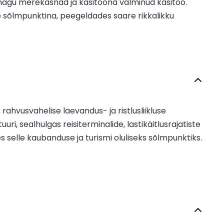
, nagu merekäsnad ja käsitööna valminud käsitöö.
se sõlmpunktina, peegeldades saare rikkalikku
hvusvahelise laevandus- ja ristlusliikluse
 sealhulgas reisiterminalide, lastikäitlusrajatiste
selle kaubanduse ja turismi oluliseks sõlmpunktiks.