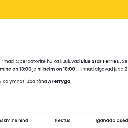
firmad.
Operaatorite hulka kuuluvad
Blue Star Ferries
.
Se
mine on 13:00
ja
hiliseim on 18:00
.
Hinnad algavad juba
2
ev Kalymnos juba täna
AFerryga
.
eskmine hind
Kestus
Iganädalased 