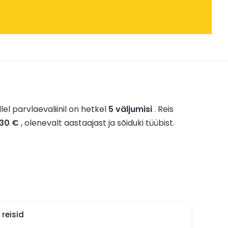
llel parvlaevaliinil on hetkel
5 väljumisi
.
Reis
30 €
, olenevalt aastaajast ja sõiduki tüübist.
reisid