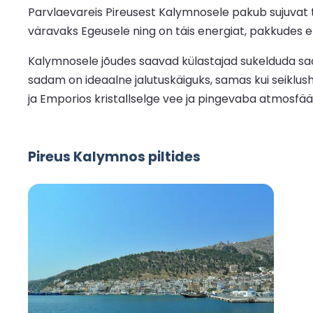
Parvlaevareis Pireusest Kalymnosele pakub sujuvat 
väravaks Egeusele ning on täis energiat, pakkudes ela
Kalymnosele jõudes saavad külastajad sukelduda saa
sadam on ideaalne jalutuskäiguks, samas kui seiklus
ja Emporios kristallselge vee ja pingevaba atmosfää
Pireus Kalymnos piltides