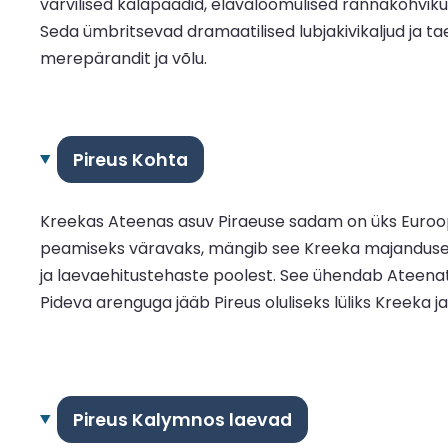
värvilised kalapaadid, elavaloomulised rannakohviku
Seda ümbritsevad dramaatilised lubjakivikaljud ja ta
merepärandit ja võlu.
Pireus Kohta
Kreekas Ateenas asuv Piraeuse sadam on üks Euroopa 
peamiseks väravaks, mängib see Kreeka majanduses võ
ja laevaehitustehaste poolest. See ühendab Ateenat
Pideva arenguga jääb Pireus oluliseks lüliks Kreeka 
Pireus Kalymnos laevad