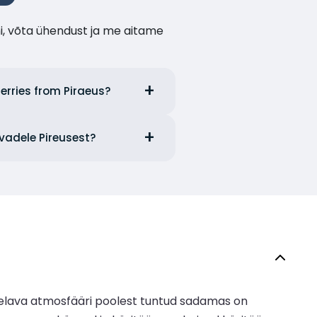
i, võta ühendust ja me aitame
erries from Piraeus?
evadele Pireusest?
elava atmosfääri poolest tuntud sadamas on