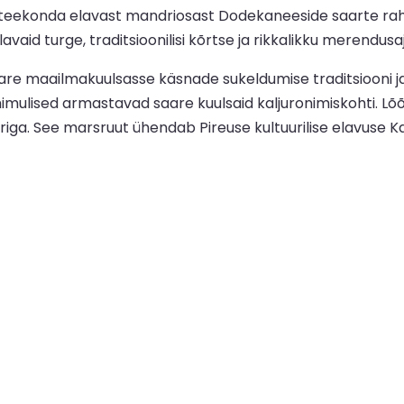
teekonda elavast mandriosast Dodekaneeside saarte rahul
vaid turge, traditsioonilisi kõrtse ja rikkalikku merendusa
re maailmakuulsasse käsnade sukeldumise traditsiooni ja 
himulised armastavad saare kuulsaid kaljuronimiskohti. L
riga. See marsruut ühendab Pireuse kultuurilise elavuse K