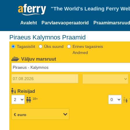
"The World's Leading Ferry Web
Avaleht
Parvlaevaoperaatorid
Praamimarsruud
Piraeus Kalymnos Praamid
Tagasisõit
Üks suund
Erinev tagasireis
Andmed
Väljuv marsruut
Reisijad
18+