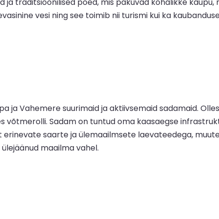
d ja traditsioonilised poed, mis pakuvad kohalikke kaupu
evasinine vesi ning see toimib nii turismi kui ka kaubandu
ja Vahemere suurimaid ja aktiivsemaid sadamaid. Olles ra
tmerolli. Sadam on tuntud oma kaasaegse infrastruktuuri,
 erinevate saarte ja ülemaailmsete laevateedega, muutes 
ja ülejäänud maailma vahel.