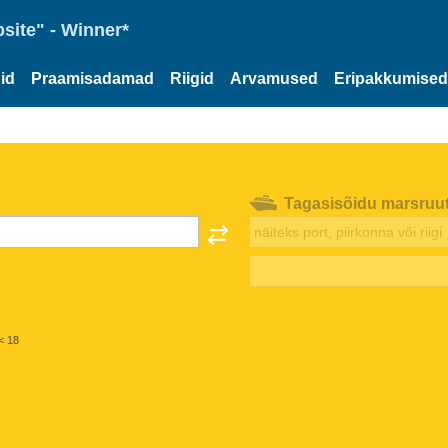
site" - Winner*
id
Praamisadamad
Riigid
Arvamused
Eripakkumised
Tagasisõidu marsruu
< 18