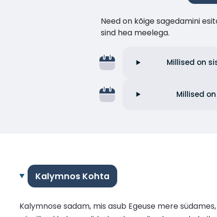
Need on kõige sagedamini esita
sind hea meelega.
Millised on s
Millised o
Kalymnos Kohta
Kalymnose sadam, mis asub Egeuse mere südames, o