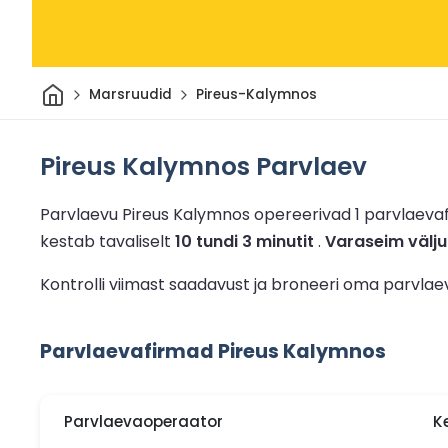
Avaleht
Marsruudid
Pireus-Kalymnos
Pireus Kalymnos Parvlaev
Parvlaevu Pireus Kalymnos opereerivad 1 parvlaeva
kestab tavaliselt
10 tundi 3 minutit
.
Varaseim välju
Kontrolli viimast saadavust ja broneeri oma parvla
Parvlaevafirmad Pireus Kalymnos
Parvlaevaoperaator
K