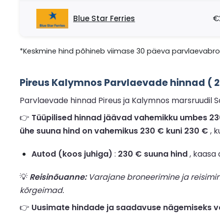
Blue Star Ferries
€
*Keskmine hind põhineb viimase 30 päeva parvlaevabron
Pireus Kalymnos Parvlaevade hinnad ( 
Parvlaevade hinnad Pireus ja Kalymnos marsruudil Sa
👉
Tüüpilised hinnad jäävad vahemikku umbes 230 €
ühe suuna hind on vahemikus 230 € kuni 230 €
, k
Autod (koos juhiga)
:
230 € suuna hind
, kaasa 
💡
Reisinõuanne:
Varajane broneerimine ja reisimi
kõrgeimad.
👉
Uusimate hindade ja saadavuse nägemiseks va