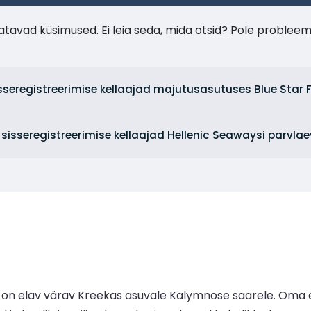
tavad küsimused. Ei leia seda, mida otsid? Pole probleem
isseregistreerimise kellaajad majutusasutuses Blue Star F
n sisseregistreerimise kellaajad Hellenic Seawaysi parvla
n elav värav Kreekas asuvale Kalymnose saarele. Oma 