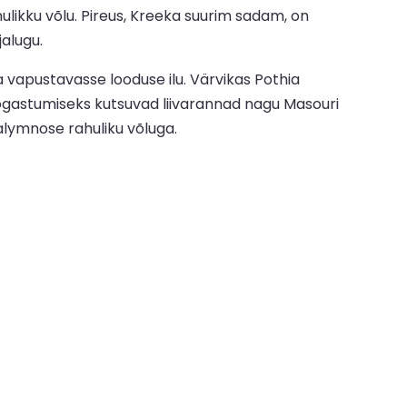
ikku võlu. Pireus, Kreeka suurim sadam, on
jalugu.
vapustavasse looduse ilu. Värvikas Pothia
õõgastumiseks kutsuvad liivarannad nagu Masouri
alymnose rahuliku võluga.