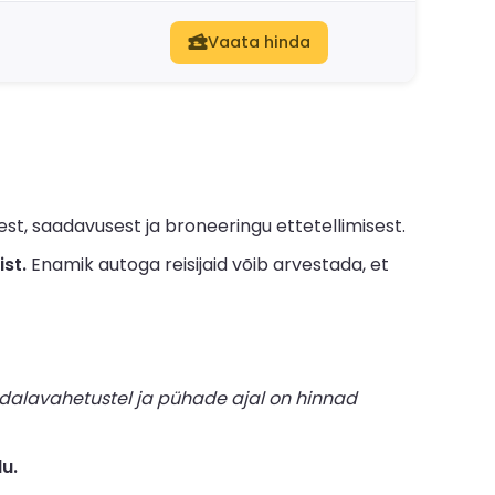
Vaata hinda
t, saadavusest ja broneeringu ettetellimisest.
st.
Enamik autoga reisijaid võib arvestada, et
dalavahetustel ja pühade ajal on hinnad
u.