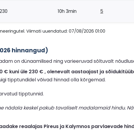
230
10h 3min
5
eeringutel. Viimati uuendatud: 07/08/2026 01:00
2026 hinnangud)
dam on dünaamilised ning varieeruvad sõltuvalt nõudluses
 kuni üle 230 € , olenevalt aastaajast ja sõidukitüübi
uigi tipptundidel võivad hinnad olla kõrgemad.
arvatud tipptunnid.
ne nädala keskel pakub tavaliselt madalamaid hindu. Nä
adake reaalajas Pireus ja Kalymnos parvlaevade hind