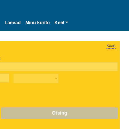
Laevad
Minu konto
Keel
Kaart
t
Otsing