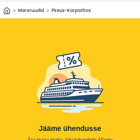
Avaleht
Marsruudid
Pireus-Karpathos
Jääme ühendusse
Ära maga maha, liitu tuhandete AFerry