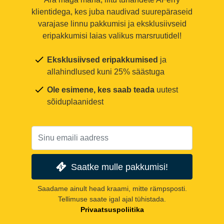
klientidega, kes juba naudivad suurepäraseid
varajase linnu pakkumisi ja eksklusiivseid
eripakkumisi laias valikus marsruutidel!
Eksklusiivsed eripakkumised
ja
allahindlused kuni 25% säästuga
Ole esimene, kes saab teada
uutest
sõiduplaanidest
Saatke mulle pakkumisi!
Saadame ainult head kraami, mitte rämpsposti.
Tellimuse saate igal ajal tühistada.
Privaatsuspoliitika