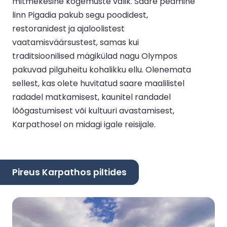
mitmekesine kogemuste valik. Saare peamine
linn Pigadia pakub segu poodidest,
restoranidest ja ajaloolistest
vaatamisväärsustest, samas kui
traditsioonilised mägikülad nagu Olympos
pakuvad pilguheitu kohalikku ellu. Olenemata
sellest, kas olete huvitatud saare maalilistel
radadel matkamisest, kaunitel randadel
lõõgastumisest või kultuuri avastamisest,
Karpathosel on midagi igale reisijale.
Pireus Karpathos piltides