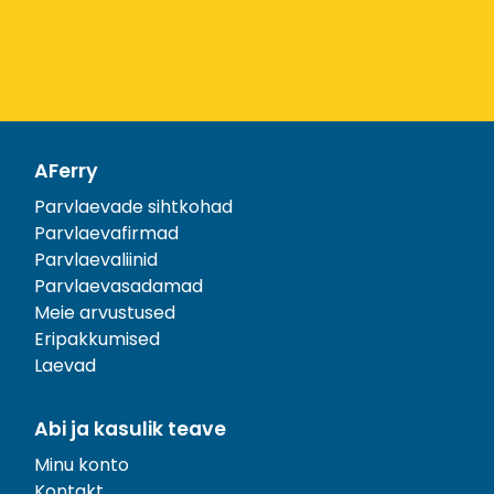
AFerry
Parvlaevade sihtkohad
Parvlaevafirmad
Parvlaevaliinid
Parvlaevasadamad
Meie arvustused
Eripakkumised
Laevad
Abi ja kasulik teave
Minu konto
Kontakt