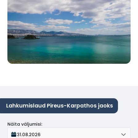
Lahkumislaud Pireus-Karpathos jaoks
Näita väljumisi
:
31.08.2026