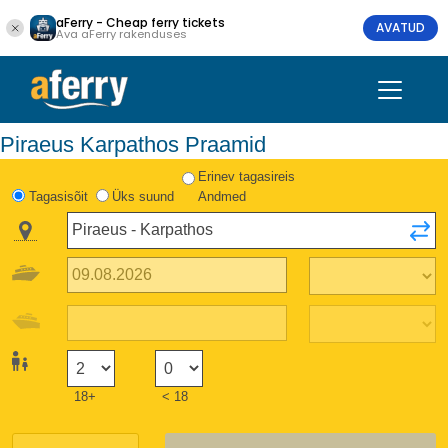
aFerry - Cheap ferry tickets
AVATUD
Ava aFerry rakenduses
Piraeus Karpathos Praamid
Erinev tagasireis
Tagasisõit
Üks suund
Andmed
18+
< 18