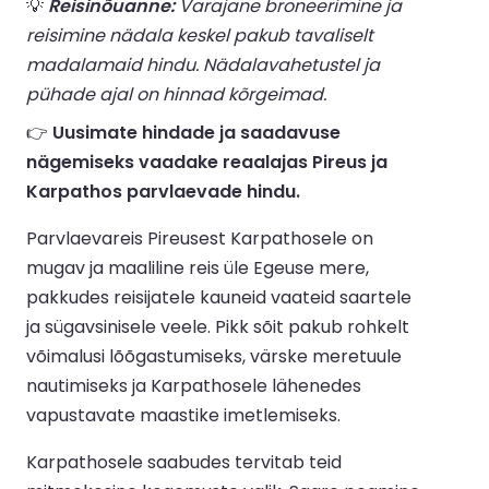
💡
Reisinõuanne:
Varajane broneerimine ja
reisimine nädala keskel pakub tavaliselt
madalamaid hindu. Nädalavahetustel ja
pühade ajal on hinnad kõrgeimad.
👉
Uusimate hindade ja saadavuse
nägemiseks vaadake reaalajas Pireus ja
Karpathos parvlaevade hindu.
Parvlaevareis Pireusest Karpathosele on
mugav ja maaliline reis üle Egeuse mere,
pakkudes reisijatele kauneid vaateid saartele
ja sügavsinisele veele. Pikk sõit pakub rohkelt
võimalusi lõõgastumiseks, värske meretuule
nautimiseks ja Karpathosele lähenedes
vapustavate maastike imetlemiseks.
Karpathosele saabudes tervitab teid