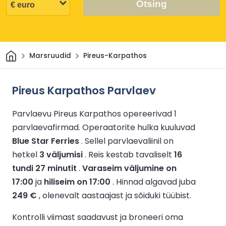
Otsing
Avaleht
Marsruudid
Pireus-Karpathos
Pireus Karpathos Parvlaev
Parvlaevu Pireus Karpathos opereerivad 1
parvlaevafirmad.
Operaatorite hulka kuuluvad
Blue Star Ferries
.
Sellel parvlaevaliinil on
hetkel
3 väljumisi
.
Reis kestab tavaliselt
16
tundi 27 minutit
.
Varaseim väljumine on
17:00
ja
hiliseim on 17:00
.
Hinnad algavad juba
249 €
, olenevalt aastaajast ja sõiduki tüübist.
Kontrolli viimast saadavust ja broneeri oma